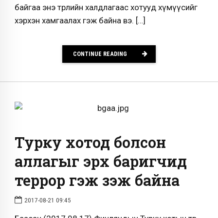
байгаа энэ төрлийн халдлагаас хотууд хүмүүсийг
хэрхэн хамгаалах гэж байна вэ. […]
CONTINUE READING
Турку хотод болсон
аллагыг эрх баригчид
террор гэж үзэж байна
2017-08-21 09:45