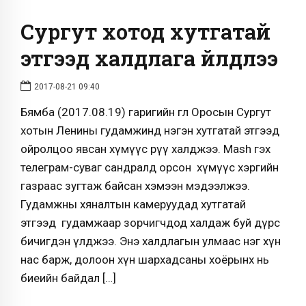
Сургут хотод хутгатай
этгээд халдлага үйлдлээ
2017-08-21 09:40
Бямба (2017.08.19) гаригийн өглөө Оросын Сургут
хотын Ленины гудамжинд нэгэн хутгатай этгээд
ойролцоо явсан хүмүүс рүү халджээ. Mash гэх
телеграм-суваг сандралд орсон хүмүүс хэргийн
газраас зугтаж байсан хэмээн мэдээлжээ.
Гудамжны хяналтын камеруудад хутгатай
этгээд гудамжаар зорчигчдод халдаж буй дүрс
бичигдэн үлджээ. Энэ халдлагын улмаас нэг хүн
нас барж, долоон хүн шархадсаны хоёрынх нь
биеийн байдал […]