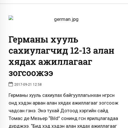
Германы хууль
сахиулагчид 12-13 алан
хядах ажиллагааг
зогсоожээ
2017-09-21 12:58
Германы хууль сахиулах байгууллагынхан өнгөрсөн
онд хэдэн арван алан хядах ажиллагааг зогсоож
чадсан гэнэ. Энэ тухай Дотоод хэргийн сайд
Томас де Мезьер “Bild” сонинд өгсөн ярилцлагадаа
дурджээ. “Бид хэд хэдэн алан хядах ажиллагааг