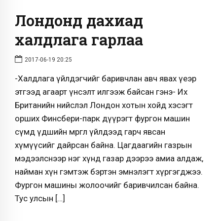
Лондонд дахиад
халдлага гарлаа
2017-06-19 20:25
-Халдлага үйлдэгчийг баривчлан авч явах үеэр
этгээд агаарт үнсэлт илгээж байсан гэнэ- Их
Британийн нийслэл Лондон хотын хойд хэсэгт
орших Финсбери-парк дүүрэгт фургон машин
сүмд үдшийн мөргөл үйлдээд гарч явсан
хүмүүсийг дайрсан байна. Цагдаагийн газрын
мэдээлснээр нэг хүнд газар дээрээ амиа алдаж,
найман хүн гэмтэж бэртэн эмнэлэгт хүргэгджээ.
Фургон машины жолоочийг баривчилсан байна.
Тус улсын […]