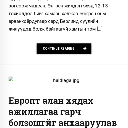
зогсоож чадсан. Өнгөрсөн жилд л гэхэд 12-13
тохиолдол бий” хэмээн хэлжээ. Өнгөрсөн оны
арванхоёрдугаар сард Берлинд сүүлийн
жилүүдэд болж байгаагүй хамтын том […]
CONTINUE READING
Европт алан хядах
ажиллагаа гарч
болзошгүйг анхааруулав