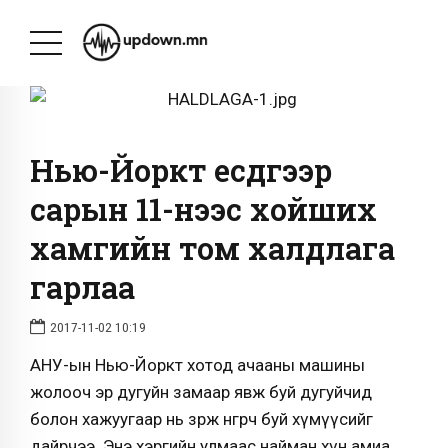
Нью-Йоркт есдүгээр
сарын 11-нээс хойших
хамгийн том халдлага
гарлаа
2017-11-02 10:19
АНУ-ын Нью-Йоркт хотод ачааны машины
жолооч эр дугуйн замаар явж буй дугуйчид
болон хажуугаар нь зөрж өнгөрч буй хүмүүсийг
дайрчээ. Энэ хэргийн улмаас найман хүн амиа