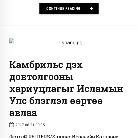
CONTINUE READING
Камбрильс дэх
довтолгооны
хариуцлагыг Исламын
Улс бүлэглэл өөртөө
авлаа
2017-08-21 09:35
Фото © REUTERS/Stringer Испанийн Каталони