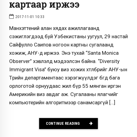
картаар иржээ
2017-11-01 10:33
Манхэттений алан хядах ажиллагаанд
сэжиглэгдээд буй Узбекистаны уугуул, 29 настай
Сайфулло Саипов ногоон картны сугалаанд
хожиж, АНУ-д иржээ. Энэ тухай “Santa Monica
Observer” хэвлэлд мэдээлсэн байна. “Diversity
Immigrant Visa” буюу виз хожих хөтөлбөрийг АНУ-ын
Төрийн департаментаас хэрэгжүүлдэг бөгөөд бага
орлоготой орнуудаас жил бүр 55 мянган иргэн
Америкийн виз авдаг аж. Сугалааны ялагчийг
компьютерийн алгоритмээр санамсаргүй […]
CONTINUE READING