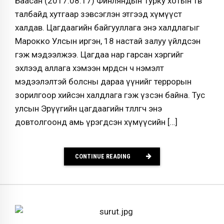
Баасан (2017.08.17) Финляндын Турку хотын төв
талбайд хутгаар зэвсэглэн этгээд хүмүүст
халдав. Цагдаагийн байгууллага энэ халдлагыг
Марокко Улсын иргэн, 18 настай залуу үйлдсэн
гэж мэдээлжээ. Цагдаа нар гарсан хэргийг
эхлээд аллага хэмээн мөрдсөн ч нэмэлт
мэдээлэлтэй болсны дараа үүнийг террорын
зорилгоор хийсэн халдлага гэж үзсэн байна. Тус
улсын Эрүүгийн цагдаагийн төлөөлөгч энэ
довтолгоонд амь үрэгдсэн хүмүүсийн […]
CONTINUE READING