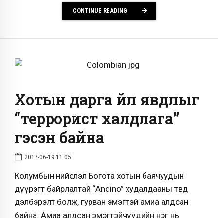
CONTINUE READING
Хотын дарга үйл явдлыг
“террорист халдлага”
гэсэн байна
2017-06-19 11:05
Колумбын нийслэл Богота хотын баячуудын
дүүрэгт байрлалтай “Andino” худалдааны төвд
дэлбэрэлт болж, гурван эмэгтэй амиа алдсан
байна. Амиа алдсан эмэгтэйчүүдийн нэг нь