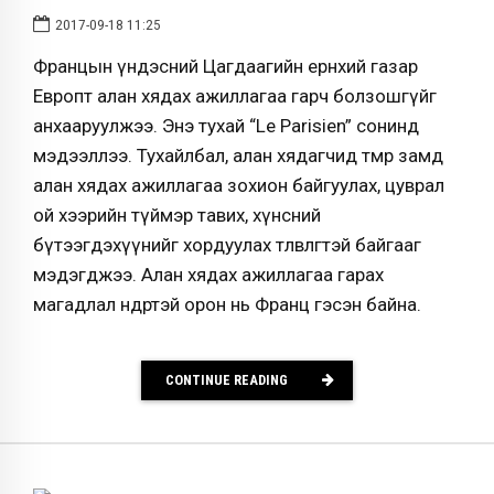
2017-09-18 11:25
Францын үндэсний Цагдаагийн ерөнхий газар
Европт алан хядах ажиллагаа гарч болзошгүйг
анхааруулжээ. Энэ тухай “Le Parisien” сонинд
мэдээллээ. Тухайлбал, алан хядагчид төмөр замд
алан хядах ажиллагаа зохион байгуулах, цуврал
ой хээрийн түймэр тавих, хүнсний
бүтээгдэхүүнийг хордуулах төлөвлөгөөтэй байгааг
мэдэгджээ. Алан хядах ажиллагаа гарах
магадлал өндөртэй орон нь Франц гэсэн байна.
CONTINUE READING