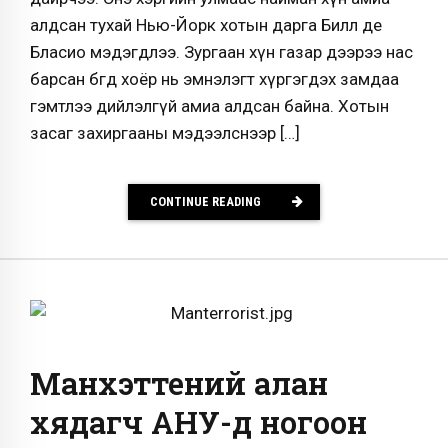
алдсан тухай Нью-Йорк хотын дарга Билл де
Бласио мэдэгдлээ. Зургаан хүн газар дээрээ нас
барсан бөгөөд хоёр нь эмнэлэгт хүргэгдэх замдаа
гэмтлээ дийлэлгүй амиа алдсан байна. Хотын
засаг захиргааны мэдээлснээр […]
CONTINUE READING
Манхэттений алан
хядагч АНУ-д ногоон