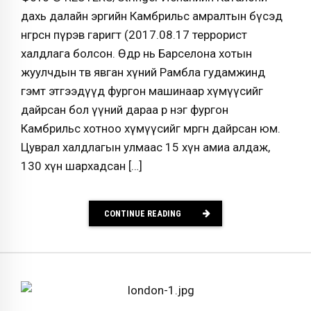
дахь далайн эргийн Камбрильс амралтын бүсэд
өнгөрсөн пүрэв гаригт (2017.08.17 террорист
халдлага болсон. Өдөр нь Барселона хотын
жуулчдын төв явган хүний Рамбла гудамжинд
гэмт этгээдүүд фургон машинаар хүмүүсийг
дайрсан бол үүний дараа өөр нэг фургон
Камбрильс хотноо хүмүүсийг мөргөн дайрсан юм.
Цуврал халдлагын улмаас 15 хүн амиа алдаж,
130 хүн шархадсан […]
CONTINUE READING