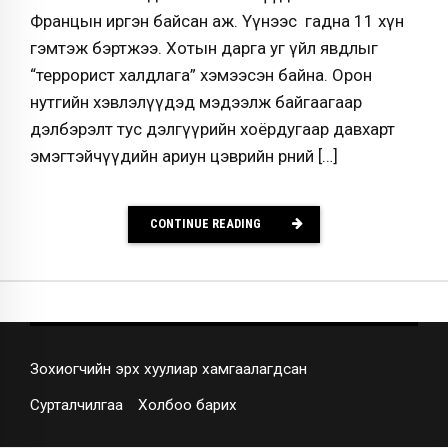
Францын иргэн байсан аж. Үүнээс гадна 11 хүн
гэмтэж бэртжээ. Хотын дарга уг үйл явдлыг
“террорист халдлага” хэмээсэн байна. Орон
нутгийн хэвлэлүүдэд мэдээлж байгаагаар
дэлбэрэлт тус дэлгүүрийн хоёрдугаар давхарт
эмэгтэйчүүдийн ариун цэврийн өрөөний […]
CONTINUE READING
Зохиогчийн эрх хуулиар хамгаалагдсан
Сурталчилгаа
Холбоо барих