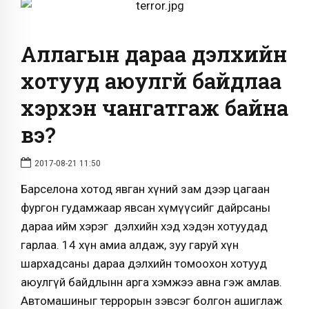
Аллагын дараа дэлхийн
хотууд аюулгүй байдлаа
хэрхэн чангатгаж байна
вэ?
2017-08-21 11:50
Барселона хотод явган хүний зам дээр цагаан
фургон гудамжаар явсан хүмүүсийг дайрсаны
дараа ийм хэрэг дэлхийн хэд хэдэн хотуудад
гарлаа. 14 хүн амиа алдаж, зуу гаруй хүн
шархадсаны дараа дэлхийн томоохон хотууд
аюулгүй байдлынн арга хэмжээ авна гэж амлав.
Автомашиныг террорын зэвсэг болгон ашиглаж