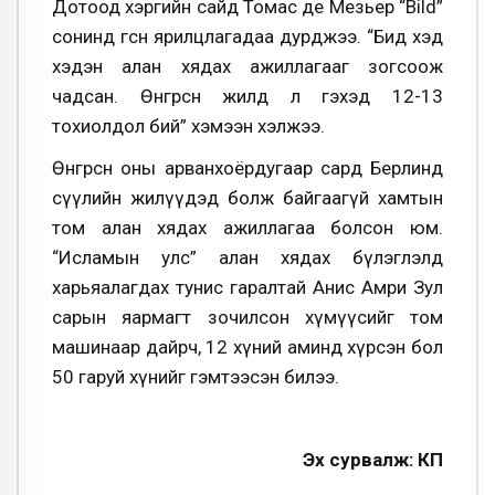
Дотоод хэргийн сайд Томас де Мезьер “Bild”
сонинд өгсөн ярилцлагадаа дурджээ. “Бид хэд
хэдэн алан хядах ажиллагааг зогсоож
чадсан. Өнгөрсөн жилд л гэхэд 12-13
тохиолдол бий” хэмээн хэлжээ.
Өнгөрсөн оны арванхоёрдугаар сард Берлинд
сүүлийн жилүүдэд болж байгаагүй хамтын
том алан хядах ажиллагаа болсон юм.
“Исламын улс” алан хядах бүлэглэлд
харьяалагдах тунис гаралтай Анис Амри Зул
сарын яармагт зочилсон хүмүүсийг том
машинаар дайрч, 12 хүний аминд хүрсэн бол
50 гаруй хүнийг гэмтээсэн билээ.
Эх сурвалж: КП