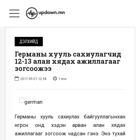
ДЭЛХИЙД
Германы хууль сахиулагчид
12-13 алан хядах ажиллагааг
зогсоожээ
2017-09-21 12:58
1
min
Германы хууль сахиулах байгууллагынхан
өнгөрсөн онд хэдэн арван алан хядах
ажиллагааг зогсоож чадсан гэнэ. Энэ тухай