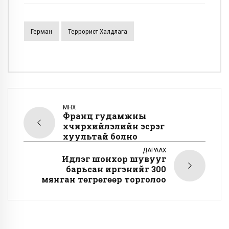
Герман
Террорист Халдлага
ӨМНӨХ
Франц гудамжны
хүчирхийлэлийн эсрэг
хуультай болно
ДАРААХ
Идлэг шонхор шувууг
барьсан иргэнийг 300
мянган төгрөгөөр торголоо