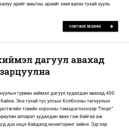
 залуу эрийг амьтны эрхийг хамгаалах тухай хууль
CONTINUE READING
хиймэл дагуул авахад
 зарцуулна
гнуулын гурван хиймэл дагуул худалдан авахад 400
эй байна. Энэ тухай тус улсын Холбооны тагнуулын
естагийн төсвийн хорооны тэмэдэглэснээр “Георг”
зориулан аппарат худалдан авах гэж байгаа аж.
д дэх нөхцөл байдалд мониторинг хийнэ. Эдгээр