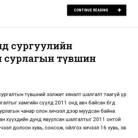
CONTINUE READING
нд сургуулийн
н сурлагын түвшин
сургалтын түвшний ээлжит хяналт шалгалт таагүй үр
галтыг хамгийн сүүлд 2011 онд авч байсан бөгөөд
урлагын чанар олон хичээл дээр муудсан байна.
ган хүүхдийн дунд явуулсан шалгалтыг 2011 онтой
ээл долоон хувь, сонсож, ойлгох хичээл 16 хувь, зөв