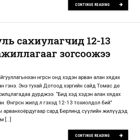
CONTINUE READING
ль сахиулагчид 12-13
ажиллагааг зогсоожээ
гууллагынхан өнгөрсөн онд хэдэн арван алан хядах
н гэнэ. Энэ тухай Дотоод хэргийн сайд Томас де
н ярилцлагадаа дурджээ. “Бид хэд хэдэн алан хядах
. Өнгөрсөн жилд л гэхэд 12-13 тохиолдол бий”
оны арванхоёрдугаар сард Берлинд сүүлийн жилүүдэд
м […]
CONTINUE READING