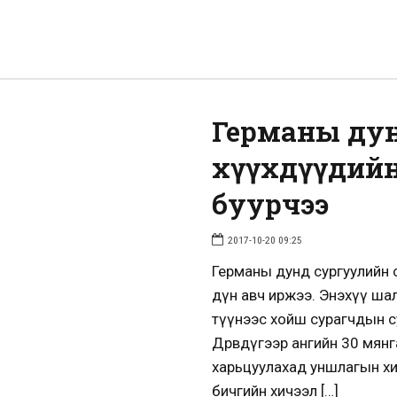
Германы ду
хүүхдүүдий
буурчээ
2017-10-20 09:25
Германы дунд сургуулийн 
дүн авч иржээ. Энэхүү шал
түүнээс хойш сурагчдын с
Дөрөвдүгээр ангийн 30 мян
харьцуулахад уншлагын хич
бичгийн хичээл […]