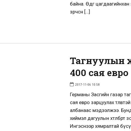
байна. Өдгөө цагдаагийнхан
зөрчсөн […]
Тагнуулын 
400 сая евро
2017-11-06 10:58
Германы Засгийн газар та
сая евро зарцуулах төлөвт
албанаас мэдээлжээ. Бунд
хиймэл дагуулын хөтөлбөрт 
Ингэснээр хямралтай бүсүү