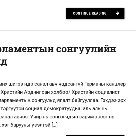
CONTINUE READING
рламентын сонгуулийн
нд
өмнөх шигээ өндөр санал авч чадсангүй Германы канцлер
 Христийн Ардчилсан холбоо/ Христийн социалист
арламентын сонгуульд ялалт байгууллаа. Гэхдээ эрх
 тэргүүтэй социал демократуудын аль аль нь
санал авчээ. Учир нь сонгогчдын зарим хэсэг нь
хэт барууны үзэлтэй […]