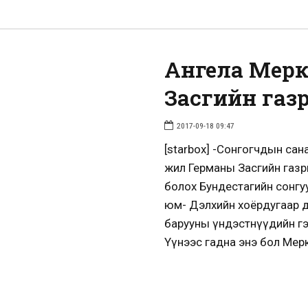
Ангела Мерк
Засгийн газ
2017-09-18 09:47
[starbox] -Сонгогчдын сан
жил Германы Засгийн газры
болох Бундестагийн сонгуу
юм- Дэлхийн хоёрдугаар д
барууны үндэстнүүдийн гэх
Үүнээс гадна энэ бол Мерк