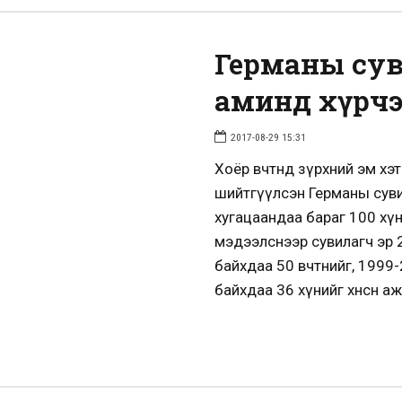
Германы сув
аминд хүрчэ
2017-08-29 15:31
Хоёр өвчтөнд зүрхний эм хэтр
шийтгүүлсэн Германы суви
хугацаандаа бараг 100 хү
мэдээлснээр сувилагч эр
байхдаа 50 өвчтөнийг, 19
байхдаа 36 хүнийг хөнөөсөн а