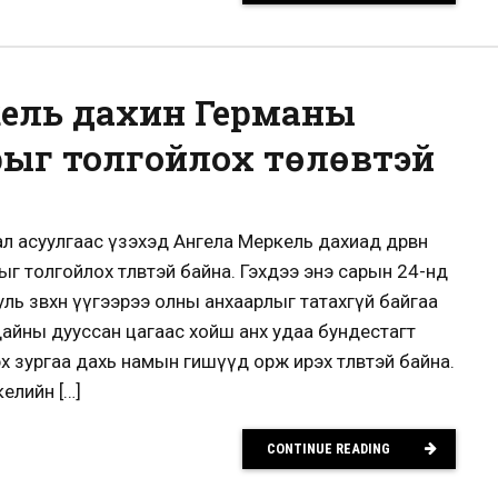
ель дахин Германы
рыг толгойлох төлөвтэй
ал асуулгаас үзэхэд Ангела Меркель дахиад дөрвөн
г толгойлох төлөвтэй байна. Гэхдээ энэ сарын 24-нд
ль зөвхөн үүгээрээ олны анхаарлыг татахгүй байгаа
айны дууссан цагаас хойш анх удаа бундестагт
 зургаа дахь намын гишүүд орж ирэх төлөвтэй байна.
елийн […]
CONTINUE READING