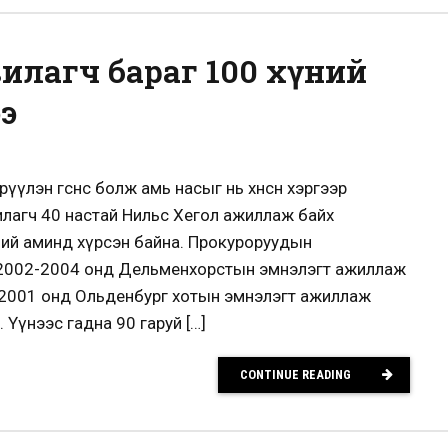
илагч бараг 100 хүний
э
үүлэн өгснөөс болж амь насыг нь хөнөөсөн хэргээр
лагч 40 настай Нильс Хегол ажиллаж байх
ний аминд хүрсэн байна. Прокуроруудын
 2002-2004 онд Дельменхорстын эмнэлэгт ажиллаж
99-2001 онд Ольденбург хотын эмнэлэгт ажиллаж
ж. Үүнээс гадна 90 гаруй […]
CONTINUE READING