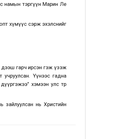
Тус намын тэргүүн Марин Ле
ропт хүмүүс сэрж эхэлснийг
 дээш гарч ирсэн гэж үзэж
 учруулсан. Үүнээс гадна
дүүргэжээ” хэмээн улс төр
нь зайлуулсан нь Христийн