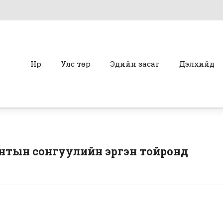
Нүүр
Улс төр
Эдийн засаг
Дэлхийд
нтын сонгуулийн эргэн тойронд