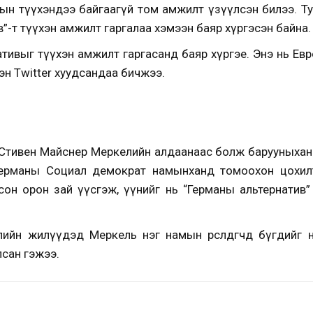
амын түүхэндээ байгаагүй том амжилт үзүүлсэн билээ. 
в”-т түүхэн амжилт гаргалаа хэмээн баяр хүргэсэн байна.
тивыг түүхэн амжилт гаргасанд баяр хүргэе. Энэ нь Ев
эн Twitter хуудсандаа бичжээ.
ч Стивен Майснер Меркелийн алдаанаас болж барууныхан
Германы Социал демократ намынханд томоохон цохилт
он орон зай үүсгэж, үүнийг нь “Германы альтернатив” 
ийн жилүүдэд Меркель нэг намын өрсөлдөгчдөө бүгдийг 
сан гэжээ.