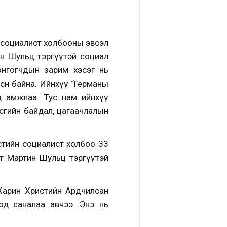
 социалист холбооны эвсэл
ин Шульц тэргүүтэй социал
онгогчдын зарим хэсэг нь
сөн байна. Ийнхүү “Германы
ад амжлаа. Тус нам ийнхүү
сгийн байдал, цагаачлалын
стийн социалист холбоо 33
рт Мартин Шульц тэргүүтэй
Харин Христийн Ардчилсан
д саналаа авчээ. Энэ нь