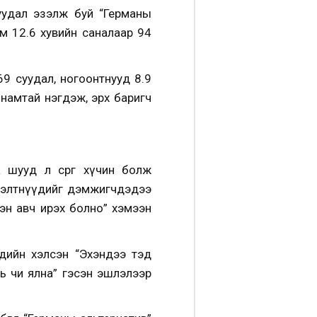
суудал эзэлж буй “Германы
м 12.6 хувийн саналаар 94
69 суудал, ногоонтнууд 8.9
намтай нэгдэж, эрх баригч
 шууд л сөрөг хүчин болж
зэлтнүүдийг дэмжигчдэдээ
лэн авч ирэх болно” хэмээн
дийн хэлсэн “Эхэндээ тэд
ь чи ялна” гэсэн эшлэлээр