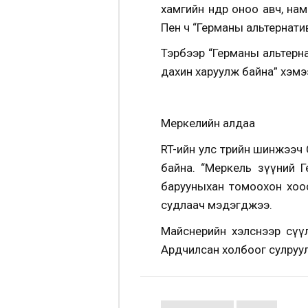
хамгийн өндөр оноо авч, н
Пен ч “Германы альтернати
Тэрбээр “Германы альтерна
дахин харуулж байна” хэмэ
Меркелийн алдаа
RT-ийн улс төрийн шинжээ
байна. “Меркель зүүний 
барууныхан томоохон хоос
судлаач мэдэгджээ.
Майснерийн хэлснээр сүүл
Ардчилсан холбоог сулруул