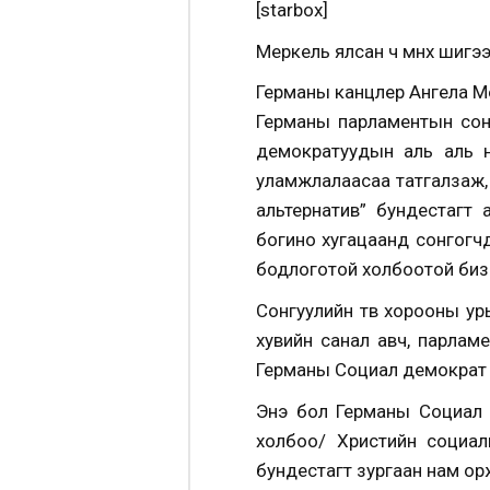
[starbox]
Меркель ялсан ч өмнөх шигээ
Германы канцлер Ангела М
Германы парламентын сонг
демократуудын аль аль н
уламжлалаасаа татгалзаж, 
альтернатив” бундестагт 
богино хугацаанд сонгогч
бодлоготой холбоотой биз 
Сонгуулийн төв хорооны у
хувийн санал авч, парлам
Германы Социал демократ 
Энэ бол Германы Социал 
холбоо/ Христийн социа
бундестагт зургаан нам ор