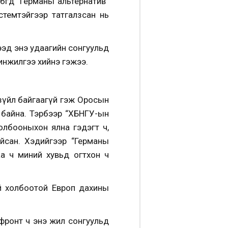
гөөд “Германы альтернатив”
истемтэйгээр татгалзсан нь
гээд энэ удаагийн сонгуульд
инжилгээ хийнэ гэжээ.
 зүйл байгаагүй гэж Оросын
 байна. Тэрбээр “ХБНГУ-ын
олбооныхон ялна гэдэгт ч,
йсан. Хэдийгээр “Германы
аа ч миний хувьд огтхон ч
й холбоотой Европ дахины
фронт ч энэ жил сонгуульд