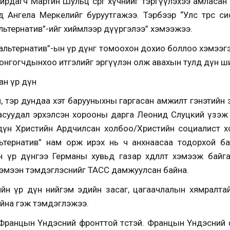
дагч Мартин Шульц сөрөг хүчнийг тэргүүлэхээ амласан бө
д Ангела Меркелийг буруутгажээ. Тэрбээр “Улс төрөөс с
льтернатив”-ийг хиймлээр дүүргэлээ” хэмээжээ.
ны альтернатив”-ын үр дүнг томоохон дохио боллоо хэмээ
 сонгогчдынхоо итгэлийг эргүүлэн олж авахын тулд дүн ш
ан үр дүн
, тэр дундаа хэт барууныхны гаргасан амжилт гэнэтийн
асуудал эрхэлсэн хорооны дарга Леонид Слуцкий үзэж
дүн Христийн Ардчилсан холбоо/Христийн социалист х
ьтернатив” нам орж ирэх нь ч анхнаасаа тодорхой ба
ийн үр дүнгээ Германы хувьд газар хөдлөлт хэмээж байг
хэмээн тэмдэглэснийг ТАСС дамжуулсан байна.
ийн үр дүн нийгэм эдийн засаг, цагаачлалын хямралта
айна гэж тэмдэглэжээ.
 Францын Үндэсний фронттой төстэй. Францын Үндэсний 