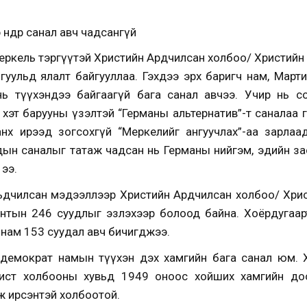
 өндөр санал авч чадсангүй
еркель тэргүүтэй Христийн Ардчилсан холбоо/ Христийн
уульд ялалт байгууллаа. Гэхдээ эрх баригч нам, Март
ь түүхэндээ байгаагүй бага санал авчээ. Учир нь с
хэт барууны үзэлтэй “Германы альтернатив”-т саналаа өг
анх ирээд зогсохгүй “Меркелийг ангуучлах”-аа зарла
дын саналыг татаж чадсан нь Германы нийгэм, эдийн за
ээ.
рьдчилсан мэдээллээр Христийн Ардчилсан холбоо/ Хри
ентын 246 суудлыг эзлэхээр болоод байна. Хоёрдугаа
нам 153 суудал авч бичигджээ.
демократ намын түүхэн дэх хамгийн бага санал юм. 
лист холбооны хувьд 1949 оноос хойших хамгийн доо
ж ирсэнтэй холбоотой.