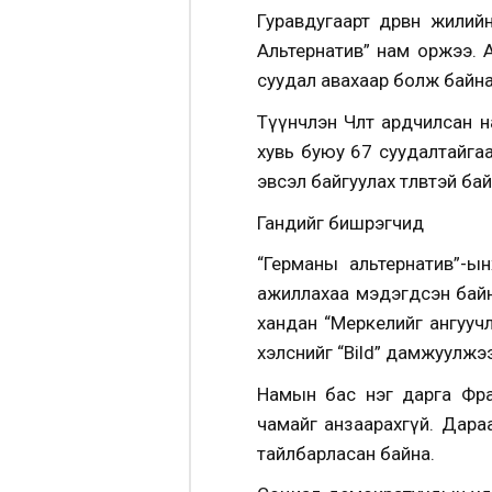
Гуравдугаарт дөрвөн жили
Альтернатив” нам оржээ. 
суудал авахаар болж байна
Түүнчлэн Чөлөөт ардчилсан
хувь буюу 67 суудалтайга
эвсэл байгуулах төлөвтэй бай
Гандийг бишрэгчид
“Германы альтернатив”-ы
ажиллахаа мэдэгдсэн бай
хандан “Меркелийг ангуучл
хэлснийг “Bild” дамжуулжээ
Намын бас нэг дарга Фра
чамайг анзаарахгүй. Дара
тайлбарласан байна.