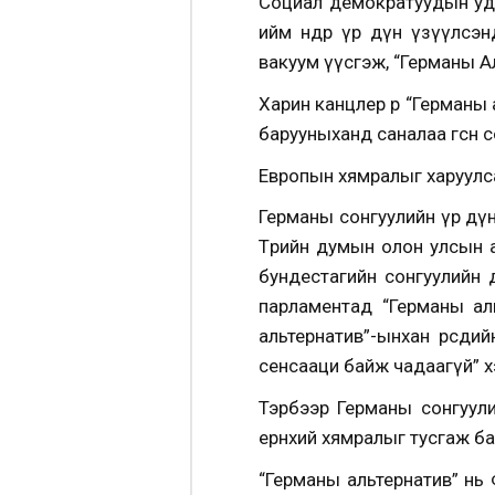
Социал демократуудын удир
ийм өндөр үр дүн үзүүлсэн
вакуум үүсгэж, “Германы А
Харин канцлер өөрөө “Герма
барууныханд саналаа өгсөн
Европын хямралыг харуулс
Германы сонгуулийн үр дүн
Төрийн думын олон улсын 
бундестагийн сонгуулийн 
парламентад “Германы ал
альтернатив”-ынхан өөрсд
сенсааци байж чадаагүй” 
Тэрбээр Германы сонгуул
ерөнхий хямралыг тусгаж б
“Германы альтернатив” нь