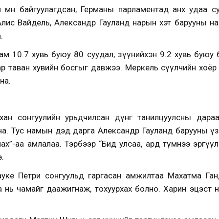
йн өмнө байгуулагдсан, Германы парламентад анх удаа 
Алис Вайдель, Александр Гауланд нарын хэт барууны на
.
 нам 10.7 хувь буюу 80 суудал, зүүнийхэн 9.2 хувь буюу 
ар таван хувийн босгыг давжээ. Меркель сүүлчийн хоёр 
на.
нхан сонгуулийн урьдчилсан дүнг танилцуулсны дараа
на. Тус намын дэд дарга Александр Гауланд барууны ү
ах”-аа амлалаа. Тэрбээр “Бид улсаа, ард түмнээ эргүү
.
уке Петри сонгуульд гаргасан амжилтаа Махатма Ган
а нь чамайг даажигнаж, тохуурхах болно. Харин эцэст н