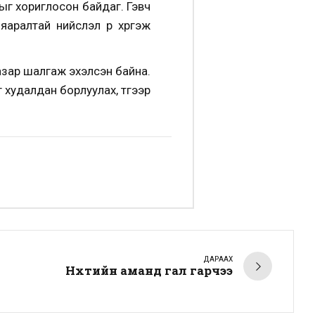
хыг хориглосон байдаг. Гэвч
аралтай нийслэл рүү хүргэж
азар шалгаж эхэлсэн байна.
худалдан борлуулах, түүгээр
ДАРААХ
Нүхтийн аманд гал гарчээ