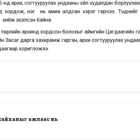
5-нд архи, согтууруулах ундааны зүйл худалдан борлуула
д хордож, нэг нь амиа алдсан хэрэг гарчээ. Тэднийг я
 хийж эхэлсэн байна.
р төрлийн архинд хордсон болохыг аймгийн Цагдаагийн г
н Засаг дарга захирамж гарган, архи согтууруулах ундааг 
ацаагаар хоригложээ.
тсайханыг ажлаас нь