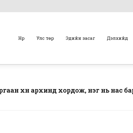
Нүүр
Улс төр
Эдийн засаг
Дэлхийд
гаан хүн архинд хордож, нэг нь нас б