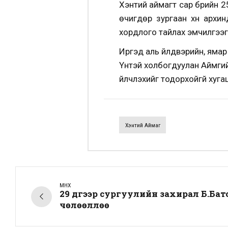
Хэнтий аймагт сар бүрийн 2
өчигдөр зургаан хүн архин
хордлого тайлах эмчилгээг
Иргэд аль үйлдвэрийн, яма
Үүнтэй холбогдуулан Аймгий
үйлчлэхийг тодорхойгүй хуг
Хэнтий Аймаг
ӨМНӨХ
29 дүгээр сургуулийн захирал Б.Ба
чөлөөллөө