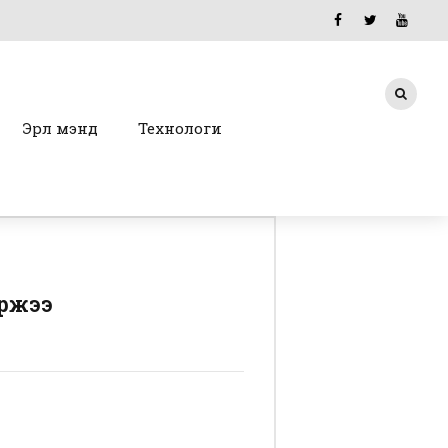
Эрүүл мэнд
Технологи
аржээ