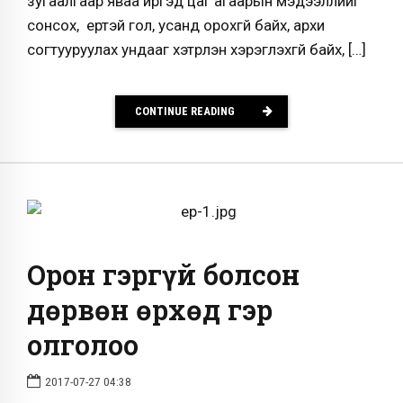
зугаалгаар яваа иргэд цаг агаарын мэдээллийг
сонсох, үертэй гол, усанд орохгүй байх, архи
согтууруулах ундааг хэтрүүлэн хэрэглэхгүй байх, […]
CONTINUE READING
Орон гэргүй болсон
дөрвөн өрхөд гэр
олголоо
2017-07-27 04:38