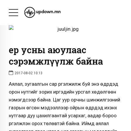
Үер усны аюулаас
сэрэмжлүүлж байна
2017-08-02 10:13
Аялал, зугаалгын сар үргэлжилж буй энэ өдрүүдэд
орон нутгийг зорих иргэдийн урсгал хөдөлгөөн
нэмэгдсээр байна. Цаг уур орчны шинжилгээний
газрын өгсөн мэдээллээр ойрын өдрүүдэд ихэнх
нутгаар дуу цахилгаантай усархаг, аадар бороо
үргэлжлэн орох төлөвтэй байна. Иймд аялал