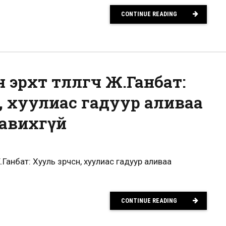
CONTINUE READING
эрхт төлөөлөгч Ж.Ганбат:
н, хуулиас гадуур аливаа
авихгүй
Ж.Ганбат: Хууль зөрчсөн, хуулиас гадуур аливаа
CONTINUE READING