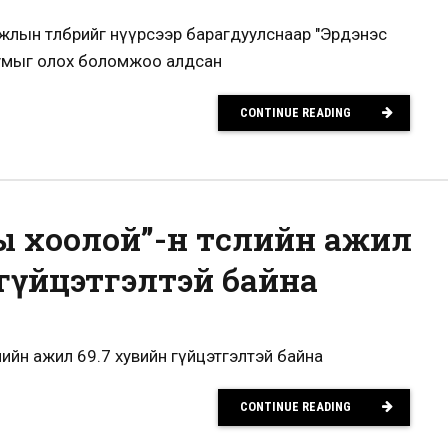
жлын төлбөрийг нүүрсээр барагдуулснаар "Эрдэнэс
бумыг олох боломжоо алдсан
CONTINUE READING
ы хоолой”-н төслийн ажил
 гүйцэтгэлтэй байна
слийн ажил 69.7 хувийн гүйцэтгэлтэй байна
CONTINUE READING