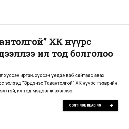
вантолгой” ХК нүүрс
дээллээ ил тод болголоо
 хүссэн иргэн, хүссэн үедээ вэб сайтаас авах
рөөс эхлээд “Эрдэнэс Тавантолгой” ХК нүүрс тээврийн
элттэй, ил тод мэдээлж эхэллээ.
CONTINUE READING