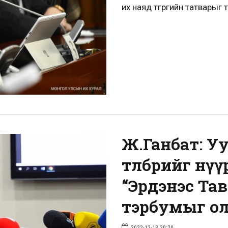
их наяд төгрөгийн татварыг 
Ж.Ганбат: 
төлбөрийг нү
“Эрдэнэс Та
тэрбумыг ол
2022-12-13 20:20