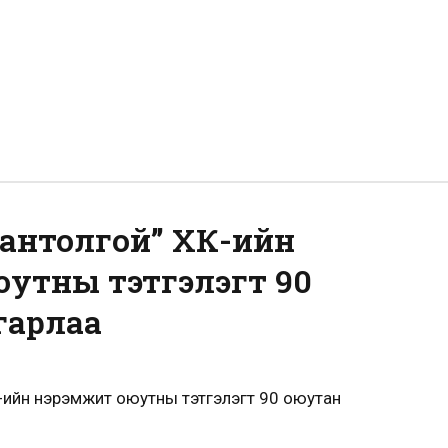
вантолгой” ХК-ийн
утны тэтгэлэгт 90
гарлаа
-ийн нэрэмжит оюутны тэтгэлэгт 90 оюутан