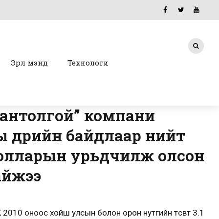
Эрүүл мэнд
Технологи
вантолгой” компани
ны өдрийн байдлаар нийт
долларын урьдчилж олсон
айжээ
 2010 оноос хойш улсын болон орон нутгийн төсөвт 3.1