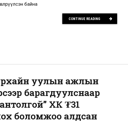
төвлөрүүлсэн байна
CONTINUE READING
Уурхайн уулын ажлын
үрсээр барагдуулснаар
вантолгой” ХК ₮31
ох боломжоо алдсан