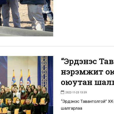
“Эрдэнэс Та
нэрэмжит ою
оюутан шал
2022-11-23 13:59
“Эрдэнэс Тавантолгой” ХК
шалгарлаа