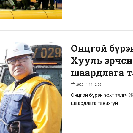
Онцгой бүрэн 
Хууль зөрчсө
шаардлага т
2022-11-14 12:00
Онцгой бүрэн эрхт төлөөлөгч 
шаардлага тавихгүй