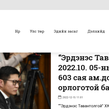
Нүүр
Улс төр
Эдийн засаг
Дэлхийд
“Эрдэнэс Та
2022.10. 05-
603 сая ам.
орлоготой б
2022-12-15 11:01
““Эрдэнэс Тавантолгой” ХК