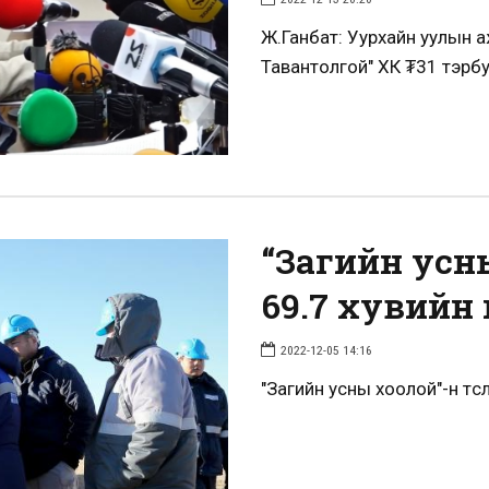
Ж.Ганбат: Уурхайн уулын а
Тавантолгой" ХК ₮31 тэр
“Загийн усн
69.7 хувийн
2022-12-05 14:16
"Загийн усны хоолой"-н тө