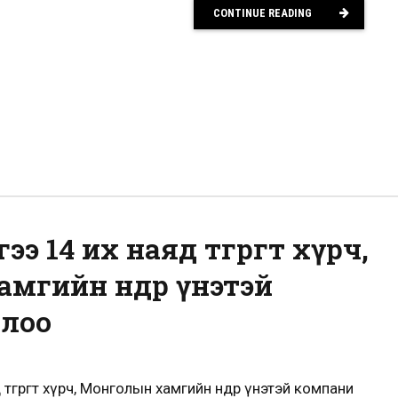
CONTINUE READING
ээ 14 их наяд төгрөгт хүрч,
мгийн өндөр үнэтэй
ллоо
 төгрөгт хүрч, Монголын хамгийн өндөр үнэтэй компани