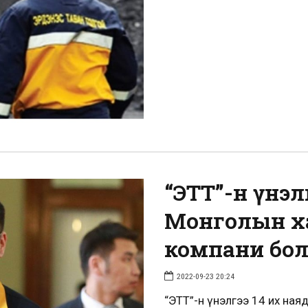
“ЭТТ”-н үнэлг
Монголын ха
компани бо
2022-09-23 20:24
“ЭТТ”-н үнэлгээ 14 их наяд