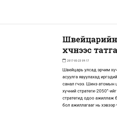
Швейцарийн
хүчнээс татг
2017-05-23 09:17
Швейцарь улсад эрчим хүч
асуулга явуулахад иргэди
санал өгчээ. Шинэ атомын
хүчний стратеги-2050”-ийг
стратегид одоо ажиллаж б
бол ажиллагааг нь хэвээр 