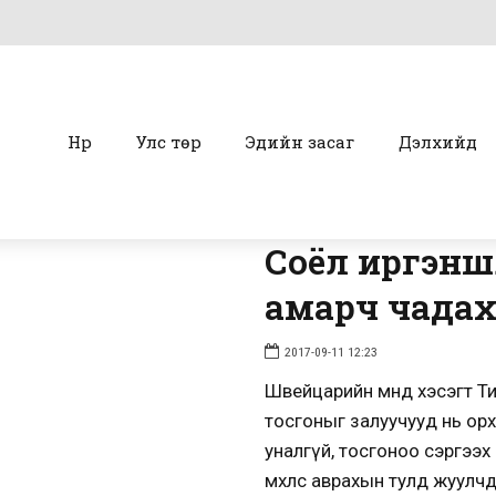
Нүүр
Улс төр
Эдийн засаг
Дэлхийд
Соёл иргэншл
амарч чадах
2017-09-11 12:23
Швейцарийн өмнөд хэсэгт 
тосгоныг залуучууд нь орхиж
уналгүй, тосгоноо сэргээх
мөхлөөс аврахын тулд жуул