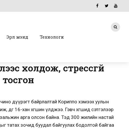
Эрүүл мэнд
Технологи
ээс холдож, стрессгүй
 тосгон
Тичино дүүрэгт байрлалтай Кориппо хэмээх уулын
, өдгөө 16-хан хөгшин үлджээ. Гэвч хөгшид сэтгэлээр
 зальжин арга олсон байна. Тэд 300 жилийн настай
чдыг татах зочид буудал байгуулах бодолтой байгаа