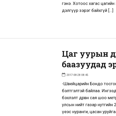
гэнэ. Хотоос хагас цагийн
дэлгүүр зэрэг байхгүй […]
Цаг уурын д
баазуудад эр
2017-08-28 08:45
-Швейцарийн Бондо тосго
бэлтгэлтэй байлаа. Ингээд 
бэхлэлт дөрвөн сая шоо ме
улсын нийт газар нутгийн 2
үеэс нуранги, цасан уруйга