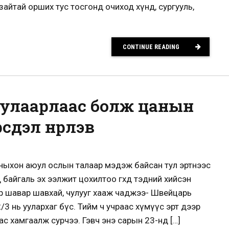
 зайтай орших тус тосгонд очиход хүнд, сургууль,
CONTINUE READING
улаарлаас болж цанын
сдэл нүүрлэв
ныхон аюул ослын талаар мэдэж байсан тул эртнээс
байгаль эх ээлжит цохилтоо өгөхөд тэдний хийсэн
тр шавар шавхай, чулууг хааж чаджээ- Швейцарь
/3 нь уулархаг бүс. Тийм ч учраас хүмүүс эрт дээр
ас хамгаалж сурчээ. Гэвч энэ сарын 23-нд […]