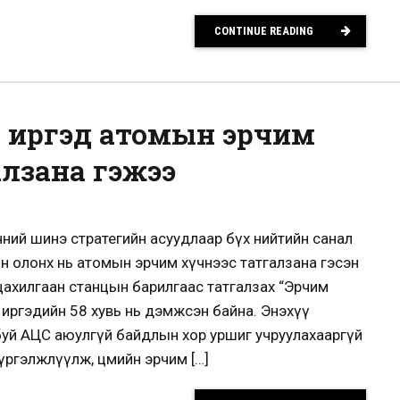
CONTINUE READING
 иргэд атомын эрчим
алзана гэжээ
ний шинэ стратегийн асуудлаар бүх нийтийн санал
йн олонх нь атомын эрчим хүчнээс татгалзана гэсэн
 цахилгаан станцын барилгаас татгалзах “Эрчим
 иргэдийн 58 хувь нь дэмжсэн байна. Энэхүү
уй АЦС аюулгүй байдлын хор уршиг учруулахааргүй
үргэлжлүүлж, цөмийн эрчим […]