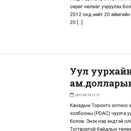
сөрөг нөлөөг учруулах бо
2012 онд нийт 20 аймгийн 
20 […]
Уул уурхайн
ам.долларын
2017-03-10 11:17
Канадын Торонто хотноо ж
холбооны (PDAC) чуулга у
болов. Энэхүү нэр хүндтэй 
Тогтвортой байдлын төлөө