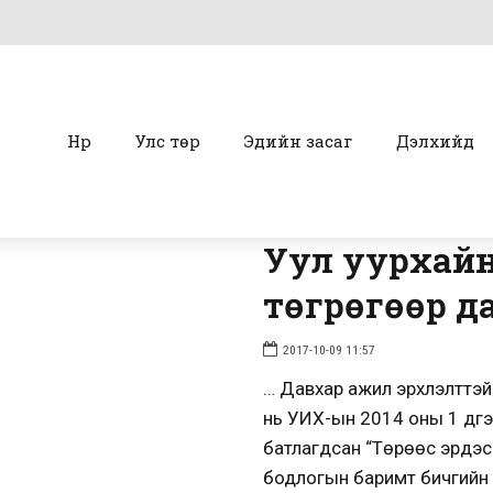
Нүүр
Улс төр
Эдийн засаг
Дэлхийд
Уул уурхайн 
төгрөгөөр д
2017-10-09 11:57
… Давхар ажил эрхлэлттэй
нь УИХ-ын 2014 оны 1 дүг
батлагдсан “Төрөөс эрдэс
бодлогын баримт бичгийн 