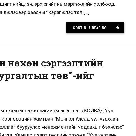
гт нийцүүлэн, эрх үүргийг нь мэргэжлийн холбоод,
үүлэхээр заасныг хэрэгжүүлэх тал […]
CONTINUE READING
н нөхөн сэргээлтийн
сургалтын төв”-ийг
ын хамтын ажиллагааны агентлаг /КОЙКА/, Уул
н корпорацийн хамтран “Монгол Улсад уул уурхайн
өллийг бууруулах менежментийн чадавхыг бэхжүүлэх”
билээ. Улмаар дээрх төслийн хүрээнд “Уул уурхайн