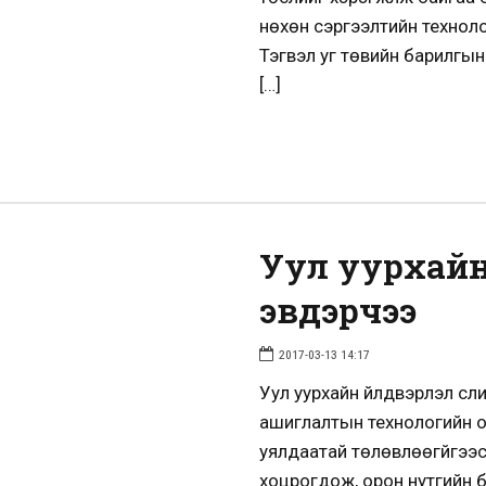
нөхөн сэргээлтийн техноло
Тэгвэл уг төвийн барилгын
[…]
Уул уурхайн
эвдэрчээ
2017-03-13 14:17
Уул уурхайн үйлдвэрлэл сүү
ашиглалтын технологийн о
уялдаатай төлөвлөөгүйгээс
хоцрогдож, орон нутгийн 