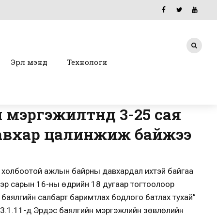
Эрүүл мэнд
Технологи
мэргэжилтнүүд 3-25 сая
авхар цалинжиж байжээ
 холбоотой ажлын байрны давхардал ихтэй байгаа
ээр сарын 16-ны өдрийн 18 дугаар тогтоолоор
 баялгийн салбарт баримтлах бодлого батлах тухай”
3.1.11-д Эрдэс баялгийн мэргэжлийн зөвлөлийн