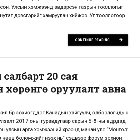
лсон. Улсын хэмжээнд эвдэрсэн газрын тооллогыг
нутаг дэвсгэрийг хамруулан хийжээ. Уг тооллогоор
CONTINUE READING
 салбарт 20 сая
 хөрөнгө оруулалт авна
ил бүр зохиогддог Канадын хайгуулч, олборлогчдын
улзалт 2017 оны гуравдугаар сарын 5-8-ны өдрүүдэд
олон улсын арга хэмжээний хүрээнд манай улс “Монгол:
 нөөц боломжийг нээх нь” сэдвээр форум зохион