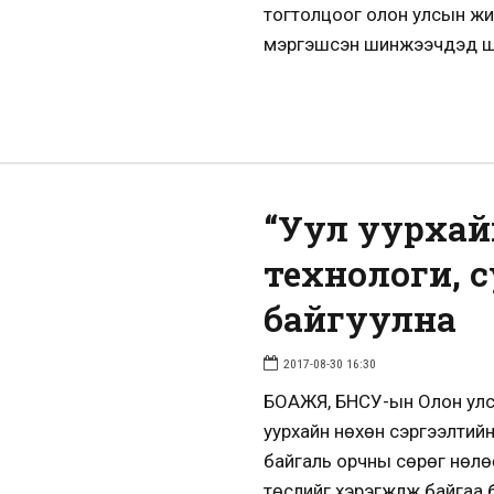
тогтолцоог олон улсын жиши
мэргэшсэн шинжээчдэд шилж
“Уул уурхай
технологи, 
байгуулна
2017-08-30 16:30
БОАЖЯ, БНСУ-ын Олон улс
уурхайн нөхөн сэргээлтий
байгаль орчны сөрөг нөлө
төслийг хэрэгжүүлж байгаа 