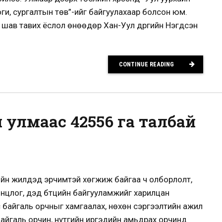
ги, сургалтын төв”-ийг байгуулахаар болсон юм.
 шав тавих ёслол өнөөдөр Хан-Уул дүүргийн Нэгдсэн
CONTINUE READING
 улмаас 42556 га талбай
лийн жилүүдэд эрчимтэй хөгжиж байгаа ч олборлолт,
нцлог, дэд бүтцийн байгууламжийг харилцан
 байгаль орчныг хамгаалах, нөхөн сэргээлтийн ажил
байгаль орчин, нутгийн иргэдийн амьдрах орчинд