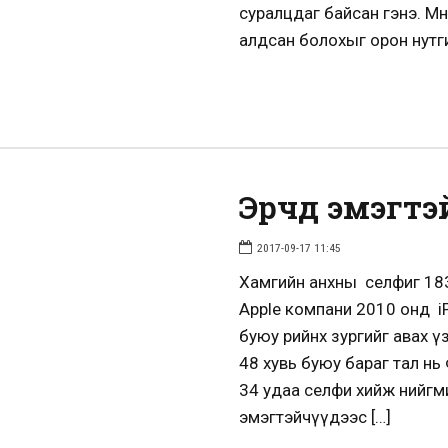
суралцдаг байсан гэнэ. Мө
алдсан болохыг орон нутги
Эрчүүд эмэгтэ
2017-09-17 11:45
Хамгийн анхны селфиг 183
Аpple компани 2010 онд i
буюу өөрийнхөө зургийг ав
48 хувь буюу бараг тал н
34 удаа селфи хийж нийгм
эмэгтэйчүүдээс […]