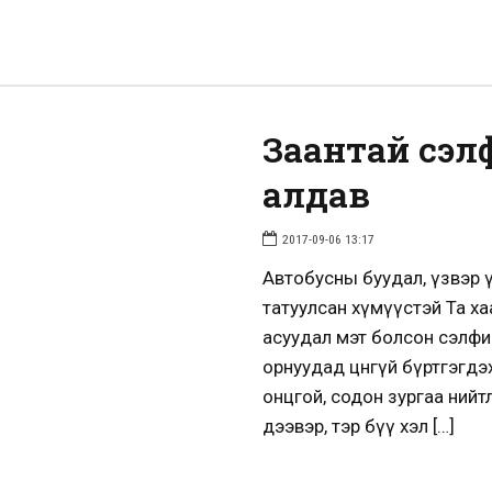
Заантай сэл
алдав
2017-09-06 13:17
Автобусны буудал, үзвэр ү
татуулсан хүмүүстэй Та ха
асуудал мэт болсон сэлфи
орнуудад цөөнгүй бүртгэгд
онцгой, содон зургаа нийтл
дээвэр, тэр бүү хэл […]