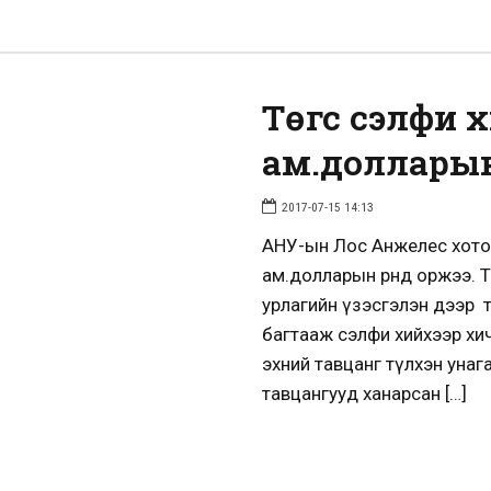
Төгс сэлфи х
ам.доллары
2017-07-15 14:13
АНУ-ын Лос Анжелес хотод
ам.долларын өрөнд оржээ. 
урлагийн үзэсгэлэн дээр 
багтааж сэлфи хийхээр хи
эхний тавцанг түлхэн уна
тавцангууд ханарсан […]