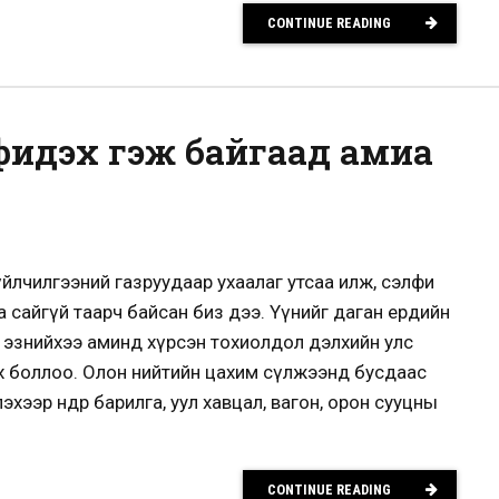
CONTINUE READING
фидэх гэж байгаад амиа
йлчилгээний газруудаар ухаалаг утсаа илж, сэлфи
а сайгүй таарч байсан биз дээ. Үүнийг даган ердийн
 эзнийхээ аминд хүрсэн тохиолдол дэлхийн улс
эх боллоо. Олон нийтийн цахим сүлжээнд бусдаас
эхээр өндөр барилга, уул хавцал, вагон, орон сууцны
CONTINUE READING