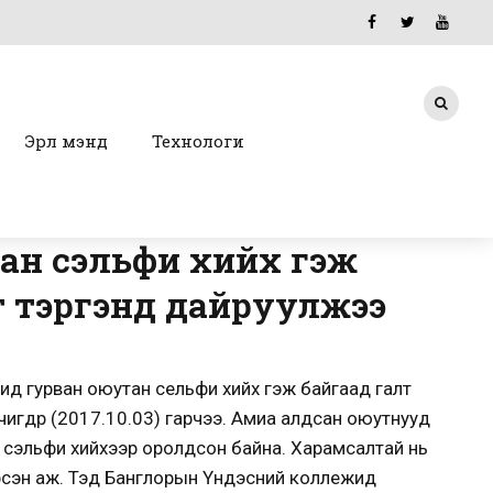
Эрүүл мэнд
Технологи
ан сэльфи хийх гэж
т тэргэнд дайруулжээ
ид гурван оюутан сельфи хийх гэж байгаад галт
өчигдөр (2017.10.03) гарчээ. Амиа алдсан оюутнууд
 сэльфи хийхээр оролдсон байна. Харамсалтай нь
ирсэн аж. Тэд Банглорын Үндэсний коллежид