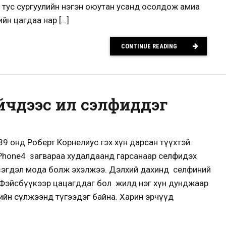
н тус сургуулийн нэгэн оюутан усанд осолдож амиа
йн цагдаа нар […]
CONTINUE READING
йчүүдээс илүү сэлфиддэг
9 онд Роберт Корнелиус гэх хүн дарсан түүхтэй.
Phone4 загвараа худалдаанд гарсанаар селфидэх
ах үзэгдэл мода болж эхэлжээ. Дэлхий дахинд селфиний
ь Фэйсбүүкээр цацагддаг бол жилд нэг хүн дунджаар
ийн сүлжээнд түгээдэг байна. Харин эрчүүд