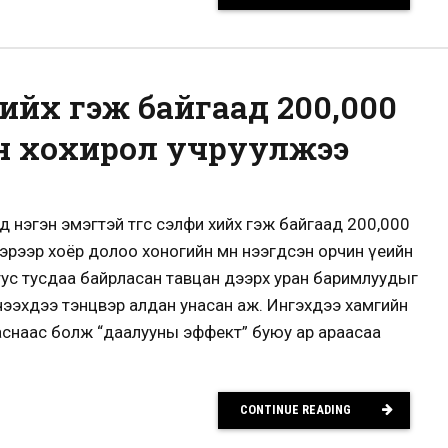
ийх гэж байгаад 200,000
н хохирол учруулжээ
 нэгэн эмэгтэй төгс сэлфи хийх гэж байгаад 200,000
Тэрээр хоёр долоо хоногийн өмнө нээгдсэн орчин үеийн
тус тусдаа байрласан тавцан дээрх уран баримлуудыг
чээхдээ тэнцвэр алдан унасан аж. Ингэхдээ хамгийн
гаснаас болж “даалууны эффект” буюу ар араасаа
CONTINUE READING