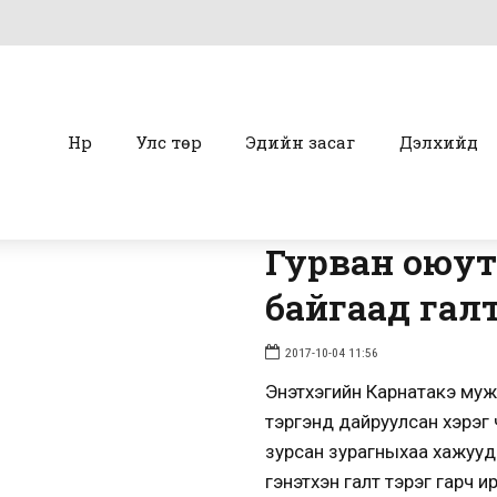
Нүүр
Улс төр
Эдийн засаг
Дэлхийд
Гурван оюут
байгаад гал
2017-10-04 11:56
Энэтхэгийн Карнатакэ муж
тэргэнд дайруулсан хэрэг 
зурсан зурагныхаа хажууд
гэнэтхэн галт тэрэг гарч 