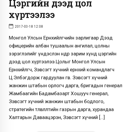
Цэргийн дээд цол
хүртээлээ
2017-03-18 12:08
Монгол Улсын Ерөнхийлөгчийн зарлигаар Дээд
офицерийн албан тушаалын ангилал, цолны
зэрэглэлийг үндэслэн өнөөдөр зарим хүнд цэргийн
дээд цол хүртээлээ.Цолыг Монгол Улсын
Ерөнхийлөгч, Зэвсэгт хүчний ерөнхий командлагч
Ц.Элбэгдорж гардуулан өгөв. Зэвсэгт хүчний
жанжин штабын орлогч дарга, бригадын генерал
Жамбаагийн Бадамбазарт Хошууч генерал,
Зэвсэгт хүчний жанжин штабын бодлого,
стратегийн төлөвлөлтийн газрын дарга, хурандаа
Халтарын Даваацэрэн, Зэвсэгт хүчний […]