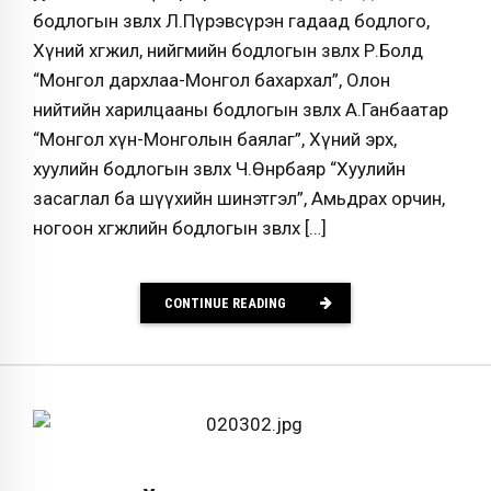
бодлогын зөвлөх Л.Пүрэвсүрэн гадаад бодлого,
Хүний хөгжил, нийгмийн бодлогын зөвлөх Р.Болд
“Монгол дархлаа-Монгол бахархал”, Олон
нийтийн харилцааны бодлогын зөвлөх А.Ганбаатар
“Монгол хүн-Монголын баялаг”, Хүний эрх,
хуулийн бодлогын зөвлөх Ч.Өнөрбаяр “Хуулийн
засаглал ба шүүхийн шинэтгэл”, Амьдрах орчин,
ногоон хөгжлийн бодлогын зөвлөх […]
CONTINUE READING