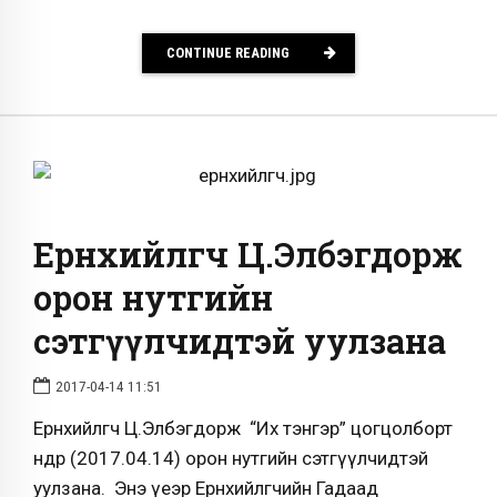
CONTINUE READING
Ерөнхийлөгч Ц.Элбэгдорж
орон нутгийн
сэтгүүлчидтэй уулзана
2017-04-14 11:51
Ерөнхийлөгч Ц.Элбэгдорж “Их тэнгэр” цогцолборт
өнөөдөр (2017.04.14) орон нутгийн сэтгүүлчидтэй
уулзана. Энэ үеэр Ерөнхийлөгчийн Гадаад