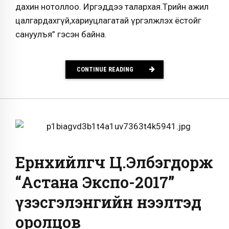
дахин нотоллоо. Иргэддээ талархая.Төрийн ажил
цалгардахгүй,хариуцлагатай үргэлжлэх ёстойг
сануулъя” гэсэн байна.
CONTINUE READING
Ерөнхийлөгч Ц.Элбэгдорж
“Астана Экспо-2017”
үзэсгэлэнгийн нээлтэд
оролцов