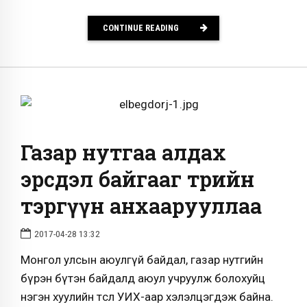
CONTINUE READING
Газар нутгаа алдах
эрсдэл байгааг төрийн
тэргүүн анхаарууллаа
2017-04-28 13:32
Монгол улсын аюулгүй байдал, газар нутгийн
бүрэн бүтэн байдалд аюул учруулж болохуйц
нэгэн хуулийн төсөл УИХ-аар хэлэлцэгдэж байна.