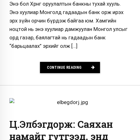
Энэ бол Хөрөнгө оруулалтын банкны тухай хууль.
Энэ хуулиар Монголд гадаадын банк орж ирэх
эрх зүйн орчин бүрдэж байгаа юм. Хамгийн
ноцтой нь энэ хуулиар дамжуулан Монгол улсыг
орд газар, баялагтай нь гадаадын банк
“барьцаалах” эрхийг олж […]
CONTINUE READING
Ц.Элбэгдорж: Саяхан
намайг гүтгээд, энд