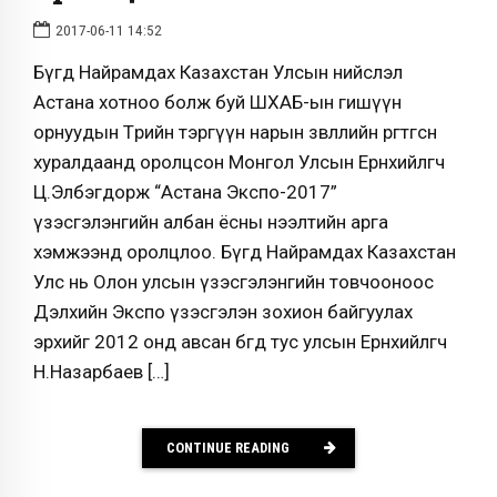
2017-06-11 14:52
Бүгд Найрамдах Казахстан Улсын нийслэл
Астана хотноо болж буй ШХАБ-ын гишүүн
орнуудын Төрийн тэргүүн нарын зөвлөлийн өргөтгөсөн
хуралдаанд оролцсон Монгол Улсын Ерөнхийлөгч
Ц.Элбэгдорж “Астана Экспо-2017”
үзэсгэлэнгийн албан ёсны нээлтийн арга
хэмжээнд оролцлоо. Бүгд Найрамдах Казахстан
Улс нь Олон улсын үзэсгэлэнгийн товчооноос
Дэлхийн Экспо үзэсгэлэн зохион байгуулах
эрхийг 2012 онд авсан бөгөөд тус улсын Ерөнхийлөгч
Н.Назарбаев […]
CONTINUE READING