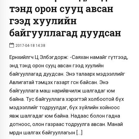
тэнд орон сууц авсан
гээд хуулийн
байгууллагад дуудсан
2017-04-18 14:38
Ерөнхийлөгч Ц.Элбэгдорж: -Саяхан намайг гүтгээд,
энд тэнд орон сууц авсан гээд хуулийн
байгууллагад дуудсан. Энэ талаарх мэдээллийг
Авлигатай тэмцэх газарт өгсөн байсан. Энэ
байгууллага маш нарийвчилж шалгадаг юм
байна. Тус байгууллага хэрэгтэй холбоотой бүх
мэдээллийг тодруулдаг, бүх зүйлийн хойноос
явж шалгадаг юм байна. Надаас болон гадна
дотноос, олон газраас тодруулга авсан. Манай
мөрдөн шалгах байгууллагын […]