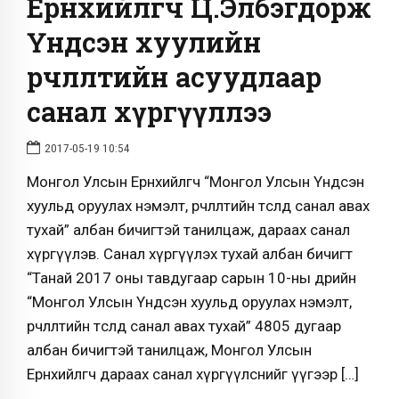
Ерөнхийлөгч Ц.Элбэгдорж
Үндсэн хуулийн
өөрчлөлтийн асуудлаар
санал хүргүүллээ
2017-05-19 10:54
Монгол Улсын Ерөнхийлөгч “Монгол Улсын Үндсэн
хуульд оруулах нэмэлт, өөрчлөлтийн төсөлд санал авах
тухай” албан бичигтэй танилцаж, дараах санал
хүргүүлэв. Санал хүргүүлэх тухай албан бичигт
“Танай 2017 оны тавдугаар сарын 10-ны өдрийн
“Монгол Улсын Үндсэн хуульд оруулах нэмэлт,
өөрчлөлтийн төсөлд санал авах тухай” 4805 дугаар
албан бичигтэй танилцаж, Монгол Улсын
Ерөнхийлөгч дараах санал хүргүүлснийг үүгээр […]