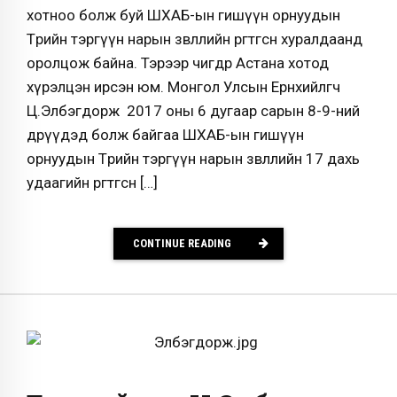
хотноо болж буй ШХАБ-ын гишүүн орнуудын
Төрийн тэргүүн нарын зөвлөлийн өргөтгөсөн хуралдаанд
оролцож байна. Тэрээр өчигдөр Астана хотод
хүрэлцэн ирсэн юм. Монгол Улсын Ерөнхийлөгч
Ц.Элбэгдорж 2017 оны 6 дугаар сарын 8-9-ний
өдрүүдэд болж байгаа ШХАБ-ын гишүүн
орнуудын Төрийн тэргүүн нарын зөвлөлийн 17 дахь
удаагийн өргөтгөсөн […]
CONTINUE READING