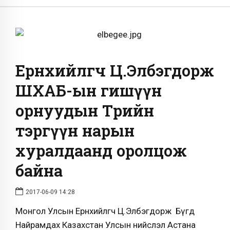
Ерөнхийлөгч Ц.Элбэгдорж
ШХАБ-ын гишүүн
орнуудын Төрийн
тэргүүн нарын
хуралдаанд оролцож
байна
2017-06-09 14:28
Монгол Улсын Ерөнхийлөгч Ц.Элбэгдорж Бүгд
Найрамдах Казахстан Улсын нийслэл Астана