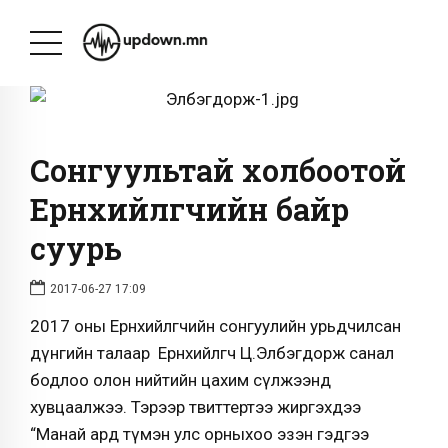
Сонгуультай холбоотой
Ерөнхийлөгчийн байр
суурь
2017-06-27 17:09
2017 оны Ерөнхийлөгчийн сонгуулийн урьдчилсан
дүнгийн талаар Ерөнхийлөгч Ц.Элбэгдорж санал
бодлоо олон нийтийн цахим сүлжээнд
хувцаалжээ. Тэрээр твиттертээ жиргэхдээ
“Манай ард түмэн улс орныхоо эзэн гэдгээ