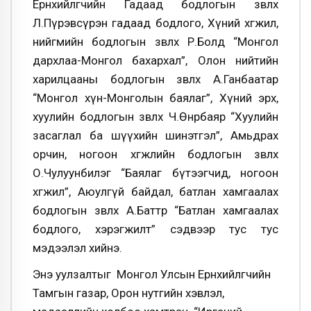
Ерөнхийлөгчийн Гадаад бодлогын зөвлөх
Л.Пүрэвсүрэн гадаад бодлого, Хүний хөгжил,
нийгмийн бодлогын зөвлөх Р.Болд “Монгол
дархлаа-Монгол бахархал”, Олон нийтийн
харилцааны бодлогын зөвлөх А.Ганбаатар
“Монгол хүн-Монголын баялаг”, Хүний эрх,
хуулийн бодлогын зөвлөх Ч.Өнөрбаяр “Хуулийн
засаглал ба шүүхийн шинэтгэл”, Амьдрах
орчин, ногоон хөгжлийн бодлогын зөвлөх
О.Чулуунбилэг “Баялаг бүтээгчид, ногоон
хөгжил”, Аюулгүй байдал, батлан хамгаалах
бодлогын зөвлөх А.Баттөр “Батлан хамгаалах
бодлого, хэрэгжилт” сэдвээр тус тус
мэдээлэл хийнэ.
Энэ уулзалтыг Монгол Улсын Ерөнхийлөгчийн
Тамгын газар, Орон нутгийн хэвлэл,