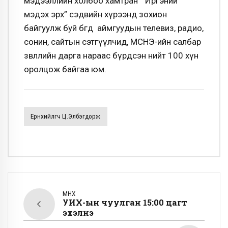
мэдээллийн холбоо хамтран “Иргэний
мэдэх эрх” сэдвийн хүрээнд зохион
байгуулж буй бөгөөд аймгуудын телевиз, радио,
сонин, сайтын сэтгүүлчид, МСНЭ-ийн салбар
зөвлөлийн дарга нараас бүрдсэн нийт 100 хүн
оролцож байгаа юм.
Ерөнхийлөгч Ц.Элбэгдорж
ӨМНӨХ
УИХ-ын чуулган 15:00 цагт
эхэлнэ