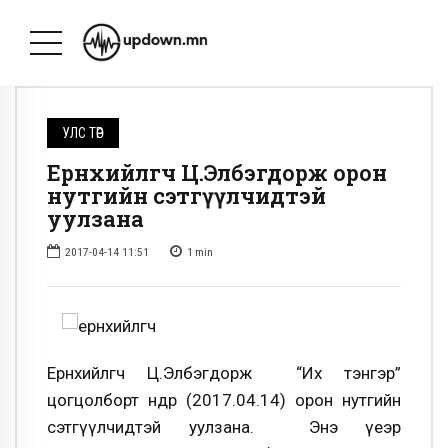
УЛС ТӨР
Ерөнхийлөгч Ц.Элбэгдорж орон
нутгийн сэтгүүлчидтэй
уулзана
2017-04-14 11:51
1
min
Ерөнхийлөгч Ц.Элбэгдорж “Их тэнгэр”
цогцолборт өнөөдөр (2017.04.14) орон нутгийн
сэтгүүлчидтэй уулзана. Энэ үеэр