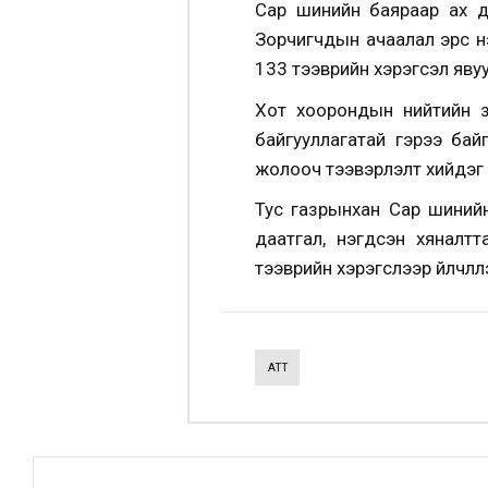
Сар шинийн баяраар ах дү
Зорчигчдын ачаалал эрс нэ
133 тээврийн хэрэгсэл яву
Хот хоорондын нийтийн з
байгууллагатай гэрээ ба
жолооч тээвэрлэлт хийдэг
Тус газрынхан Сар шинийн
даатгал, нэгдсэн хяналтт
тээврийн хэрэгслээр үйлчлү
АТҮТ