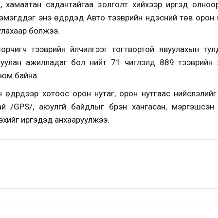
ү, хамаатан садантайгаа золголт хийхээр иргэд олноо
мэгддэг энэ өдрүүдэд Авто тээврийн үндэсний төв орон
улахаар болжээ.
орчигч тээврийн үйлчилгээг тогтвортой явуулахын ту
йгуулан ажилладаг бол нийт 71 чиглэлд 889 тээврийн 
 юм байна.
 өдрүүдээр хотоос орон нутаг, орон нутгаас нийслэлийг
ай /GPS/, аюулгүй байдлыг бүрэн хангасан, мэргэшсэн
үлэхийг иргэдэд анхааруулжээ.