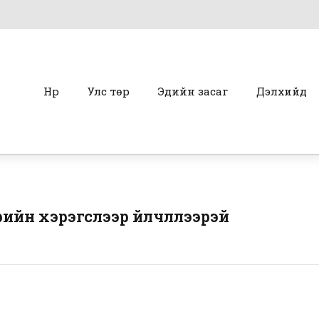
Нүүр
Улс төр
Эдийн засаг
Дэлхийд
ийн хэрэгслээр үйлчлүүлээрэй