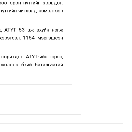
роо орон нутгийг зорьдог.
 нутгийн чиглэлд нэмэлтээр
лд АТҮТ 53 аж ахуйн нэгж
хэрэгсэл, 1154 мэргэшсэн
 зорихдоо АТҮТ-ийн гэрээ,
 жолооч бүхий баталгаатай