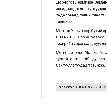
Дорноговь аймгийн Замын-
ангид мэдэгдэл хүргүүлжээ
хөдөлгөөнд тавих хяналты
тавьжээ.
Монгол Улсын нэр бүхий ир
БНХАУ-ын Эрээн хотоос 
тээврийн хэрэгсэлд нуугда
Мөн явганаар Монгол Улс
тусгай ангийн 89 дүгээр
байгууллагуудад тавьжээ.
Хил Хамгаалах Ерөнхий Газрын 0108 Дуг