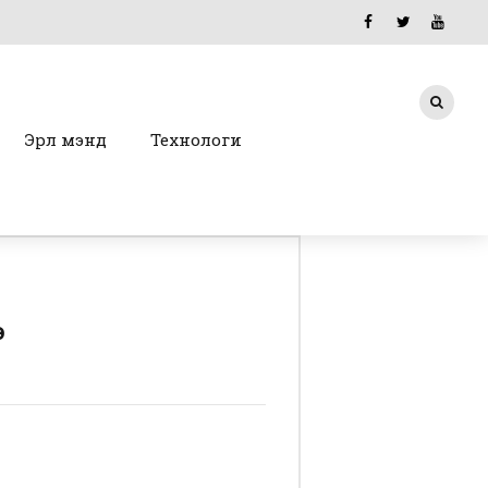
Эрүүл мэнд
Технологи
э