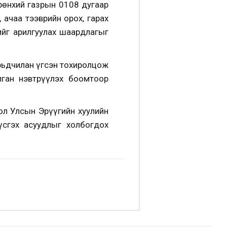
рөнхий газрын 0108 дугаар
 ачаа тээврийн орох, гарах
ийг арилгуулах шаардлагыг
урьдчилан үгсэн тохиролцож
ган нэвтрүүлэх боомтоор
л Улсын Эрүүгийн хуулийн
үсгэх асуудлыг холбогдох