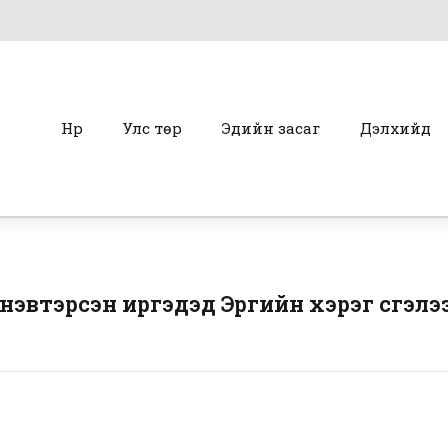
Нүүр
Улс төр
Эдийн засаг
Дэлхийд
эвтэрсэн иргэдэд Эрүүгийн хэрэг үүсгэлэ