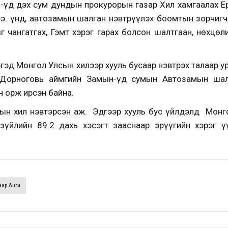
Үүд дэх сум дундын прокурорын газар Хил хамгаалах Е
. Үүнд, автозамын шалган нэвтрүүлэх боомтын зорчигч,
г чангатгах, Гэмт хэрэг гарах болсон шалтгаан, нөхцөл
гэд Монгол Улсын хилээр хууль бусаар нэвтрэх талаар 
Дорноговь аймгийн Замын-Үүд сумын Автозамын шал
н орж ирсэн байна.
ын хил нэвтэрсэн аж. Эдгээр хууль бус үйлдэлд Монго
 зүйлийн 89.2 дахь хэсэгт зааснаар эрүүгийн хэрэг ү
аар Анги