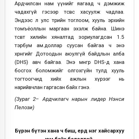
Ардчилсан нам үүнийг яагаад ч дэмжиж
чадахгүй гэсээр төсвөөс хасуулж чадлаа.
Эндээс л улс төрийн тоглоом, хууль эрхийн
томъёоллын маргаан эхэлж байна. Шинэ
төсөвт хилийн хяналтад зориулагдсан 1.5
тэрбум ам.доллар суусан байгаа ч энэ
хөрөнгийг Дотоодын аюулгүй байдлын алба
(DHS) авч байгаа. Энэ мөнгөөр DHS-д хана
босгох боломжийг олгохгүйн тулд хууль
тогтоогчид хийх ажлын хүрээг нь
нарийвчлан гаргасан байх гэнэ.
(Зураг 2
–
Ардчилагч нарын лидер Нэнси
Пелози)
Бүрэн бүтэн хана ч биш, ердөө нэг хайсархуу