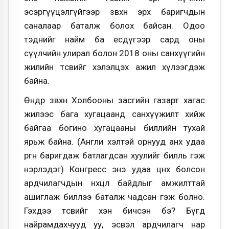
эсэргүүцэлгүйгээр зөвхөн эрх баригчдын
саналаар баталж болох байсан. Одоо
тэднийг найм ба есдүгээр сард оны
сүүлчийн улирал болон 2018 оны санхүүгийн
жилийн төсвийг хэлэлцэх ажил хүлээгдэж
байна.
Өнөөдөр зөвхөн Холбооны засгийн газарт хагас
жилээс бага хугацаанд санхүүжилт хийж
байгаа богино хугацааны биллийн тухай
ярьж байна. (Англи хэлтэй орнууд анх удаа
өргөн баригдаж батлагдсан хуулийг билль гэж
нэрлэдэг) Конгресс энэ удаа цөөнх болсон
ардчилагчдын нөхцөл байдлыг амжилттай
ашиглаж биллээ баталж чадсан гэж болно.
Гэхдээ төсвийг хэн бичсэн бэ? Бүгд
найрамдахчууд уу, эсвэл ардчилагч нар