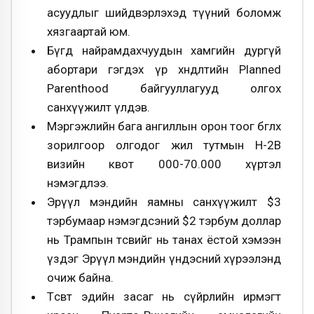
асуудлыг шийдвэрлэхэд түүний боломж
хязгаартай юм.
Бүгд найрамдахчуудын хамгийн дургүй
абортари гэгдэх үр хөндөлтийн Planned
Parenthood байгууллагууд олгох
санхүүжилт үлдэв.
Мэргэжлийн бага ангиллын орон тоог бөглөх
зорилгоор олгодог жил тутмын H-2B
визийн квот 000-70.000 хүртэл
нэмэгдлээ.
Эрүүл мэндийн яамны санхүүжилт $3
тэрбумаар нэмэгдсэний $2 тэрбум доллар
нь Трампын төсвийг нь танах ёстой хэмээн
үздэг Эрүүл мэндийн үндэсний хүрээлэнд
очиж байна.
Төсөвт эдийн засаг нь сүйрлийн ирмэгт