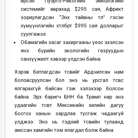
ирсэн Пуэрто-Рикогийн эмнэлэгийн
системийг аврахад $295 сая, Африкт
зориулагдсан “Энх тайвны төлөө” гэсэн
хүмүүнлэгийн хөтөлбөрт $995 сая долларыг
суулгажээ.
Обамагийн засаг захиргааны үеэс эхэлсэн
янз бүрийн экологийн газруудын
санхүүжилт хэвээр үлдсэн байна.
Хэрэв батлагдсан төсвийг Ардчилсан нам
боловсруулсан бол энэ нь урсгал төсвөөс
ялгарахгүй байсан гэж хэлэхээр болсон
байна. Эрх баригч БНН ба Трамп нар энэ
удаагийн төсөвт Мексикийн хилийн дагуу
босгох ханын зардлаа тусгаж чадаагүй
үлджээ. Энэ нь тэдний төсвийн тулаанд
амссан хамгийн том ялагдал болж байна.