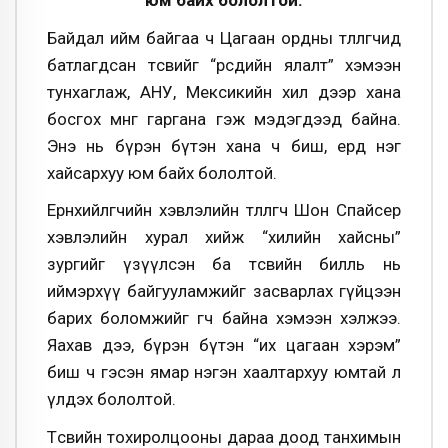
юм байх бололтой.
Байдал ийм байгаа ч Цагаан ордны төлөөлөгчид
батлагдсан төсвийг “өөрсдийн ялалт” хэмээн
тунхаглаж, АНУ, Мексикийн хил дээр хана
босгох мөнгө гаргана гэж мэдэгдээд байна.
Энэ нь бүрэн бүтэн хана ч биш, ердөө нэг
хайсархуу юм байх бололтой.
Ерөнхийлөгчийн хэвлэлийн төлөөлөгч Шон Спайсер
хэвлэлийн хурал хийж “хилийн хайсны”
зургийг үзүүлсэн ба төсвийн билль нь
иймэрхүү байгууламжийг засварлах гүйцээн
барих боломжийг өгч байна хэмээн хэлжээ.
Яахав дээ, бүрэн бүтэн “их цагаан хэрэм”
биш ч гэсэн ямар нэгэн хаалтархуу юмтай л
үлдэх бололтой.
Төсвийн тохиролцооны дараа доод танхимын