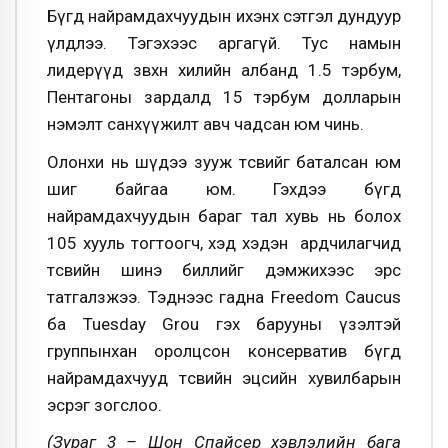
Бүгд найрамдахчуудын ихэнх сэтгэл дундуур
үлдлээ. Тэгэхээс аргагүй. Тус намын
лидерүүд зөвхөн хилийн албанд 1.5 тэрбум,
Пентагоны зардалд 15 тэрбум долларын
нэмэлт санхүүжилт авч чадсан юм чинь.
Олонхи нь шүдээ зууж төсвийг баталсан юм
шиг байгаа юм. Гэхдээ бүгд
найрамдахчуудын бараг тал хувь нь болох
105 хууль тогтоогч, хэд хэдэн ардчилагчид
төсвийн шинэ биллийг дэмжихээс эрс
татгалзжээ. Тэднээс гадна Freedom Caucus
ба Tuesday Grou гэх барууны үзэлтэй
группынхан оролцсон консерватив бүгд
найрамдахчууд төсвийн эцсийн хувилбарын
эсрэг зогслоо.
(Зураг 3 – Шон Спайсер хэвлэлийн бага