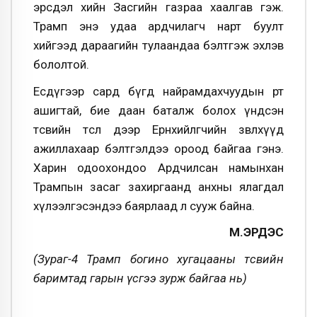
эрсдэл хийн Засгийн газраа хаалгав гэж.
Трамп энэ удаа ардчилагч нарт буулт
хийгээд дараагийн тулаандаа бэлтгэж эхлэв
бололтой.
Есдүгээр сард бүгд найрамдахчуудын өөрт
ашигтай, бие даан баталж болох үндсэн
төсвийн төсөл дээр Ерөнхийлөгчийн зөвлөхүүд
ажиллахаар бэлтгэлдээ ороод байгаа гэнэ.
Харин одоохондоо Ардчилсан намынхан
Трампын засаг захиргаанд анхны ялагдал
хүлээлгэсэндээ баярлаад л сууж байна.
М.ЭРДЭС
(Зураг-4 Трамп богино хугацааны төсвийн
баримтад гарын үсгээ зурж байгаа нь)