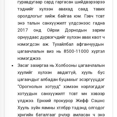
гуравдугаар сард гаргасан шийдвэрээрээ
тэднийг хүлээн авахад саад тавих
оролдлогыг хийж байгаа юм. Гэвч төсөвт
энэ талын санхүүжилт үлдсэнээс гадна
2017 онд Ойрхи Дорнодын зарим
орнуудаас дүрвэгчдийг хүлээн авах квот ч
нэмэгдсэн аж. Тухайлбал афганчуудын
цагаачлалын виз нь 8500-11000 хүртэл
нэмэгджээ.
Засаг захиргаа нь Холбооны цагаачлалын
хуулийг хүлээн авдаггүй, хууль бус
цагаачдыг албадан буцаахыг эсэргүүцдэг
“Орогнолын хотууд” хэмээн нэрлэгддэг
хотуудын санхүүжилт төсөвт мөн хэвээр
үлджээ. Ерөнхий прокурор Жефф Сэшнс
Хууль зүйн яамны хөтөлбөрөөр тэдэнд олгодог
хөрөнгийн баталгааг өөрчлөхөөр амласан ч энэ