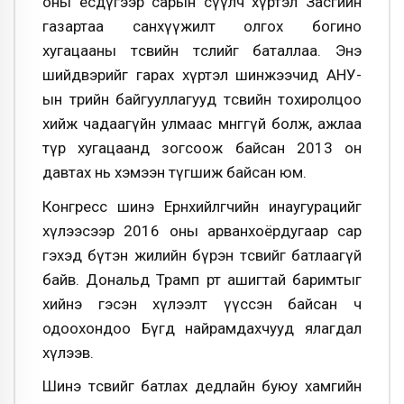
оны есдүгээр сарын сүүлч хүртэл Засгийн
газартаа санхүүжилт олгох богино
хугацааны төсвийн төслийг баталлаа. Энэ
шийдвэрийг гарах хүртэл шинжээчид АНУ-
ын төрийн байгууллагууд төсвийн тохиролцоо
хийж чадаагүйн улмаас мөнгөгүй болж, ажлаа
түр хугацаанд зогсоож байсан 2013 он
давтах нь хэмээн түгшиж байсан юм.
Конгресс шинэ Ерөнхийлөгчийн инаугурацийг
хүлээсээр 2016 оны арванхоёрдугаар сар
гэхэд бүтэн жилийн бүрэн төсвийг батлаагүй
байв. Дональд Трамп өөртөө ашигтай баримтыг
хийнэ гэсэн хүлээлт үүссэн байсан ч
одоохондоо Бүгд найрамдахчууд ялагдал
хүлээв.
Шинэ төсвийг батлах дедлайн буюу хамгийн