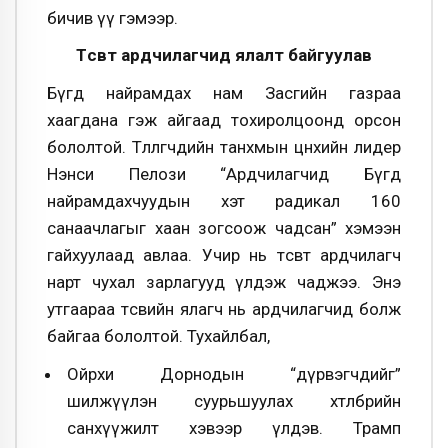
бичив үү гэмээр.
Төсөвт ардчилагчид ялалт байгуулав
Бүгд найрамдах нам Засгийн газраа
хаагдана гэж айгаад тохиролцоонд орсон
бололтой. Төлөөлөгчдийн танхмын цөөнхийн лидер
Нэнси Пелози “Ардчилагчид Бүгд
найрамдахчуудын хэт радикал 160
санаачлагыг хаан зогсоож чадсан” хэмээн
гайхуулаад авлаа. Учир нь төсөвт ардчилагч
нарт чухал зарлагууд үлдэж чаджээ. Энэ
утгаараа төсвийн ялагч нь ардчилагчид болж
байгаа бололтой. Тухайлбал,
Ойрхи Дорнодын “дүрвэгчдийг”
шилжүүлэн суурьшуулах хөтөлбөрийн
санхүүжилт хэвээр үлдэв. Трамп