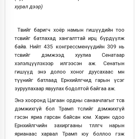
хурал дээр)
Төвийг баригч хоёр намын гишүүдийн тоо
төсвийг батлахад хангалттай ирц бүрдүүлж
байв. Нийт 435 конгрессменүүдийн 309 нь
төсвийг дэмжээд хуулиа Сенатаар
хэлэлцүүлэхээр илгээсэн аж. Сенатын
гишүүд энэ долоо хоног дуусахаас өмнө
түүнийг батлаад Ерөнхийлөгчид гарын үсэг
зуруулахаар явуулах бодолтой байгаа аж.
Энэ хооронд Цагаан ордны санаачлагыг төсөв
дэмжихгүй бол Трамп төслийг дэмжихгүй
гэсэн яриа гарсан байсан юм. Харин одоо
Ерөнхийлөгчийн захиргааны төлөөлөгч нарын
ярианаас харвал Трамп юу боллоо гэж