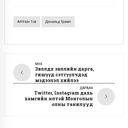
АНУ-Ын Төсөв
Дональд Трамп
ӨМНӨХ
Зөвлөлдөх зөвлөлийн дарга,
гишүүд сэтгүүлчдэд
мэдээлэл хийлээ
ДАРААХ
Twitter, Instagram дахь
хамгийн нөлөөтэй Монголын
олны танилууд