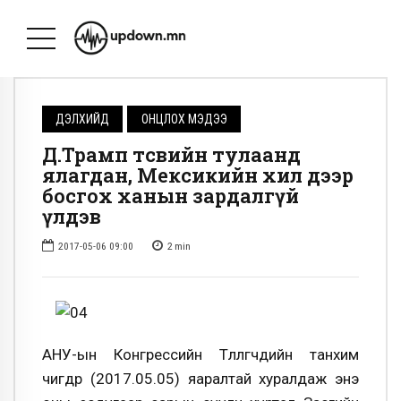
ДЭЛХИЙД
ОНЦЛОХ МЭДЭЭ
Д.Трамп төсвийн тулаанд
ялагдан, Мексикийн хил дээр
босгох ханын зардалгүй
үлдэв
2017-05-06 09:00
2
min
АНУ-ын Конгрессийн Төлөөлөгчдийн танхим
өчигдөр (2017.05.05) яаралтай хуралдаж энэ