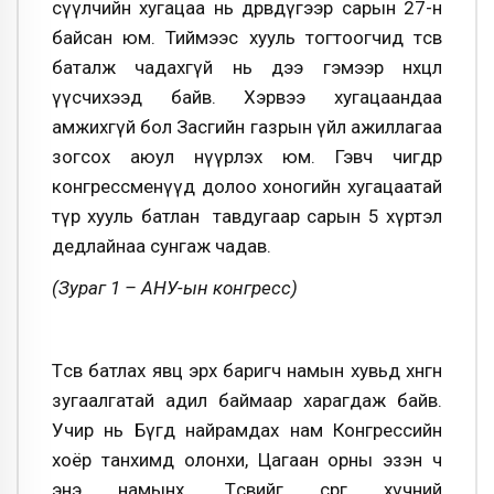
сүүлчийн хугацаа нь дөрөвдүгээр сарын 27-н
байсан юм. Тиймээс хууль тогтоогчид төсвөө
баталж чадахгүй нь дээ гэмээр нөхцөл
үүсчихээд байв. Хэрвээ хугацаандаа
амжихгүй бол Засгийн газрын үйл ажиллагаа
зогсох аюул нүүрлэх юм. Гэвч өчигдөр
конгрессменүүд долоо хоногийн хугацаатай
түр хууль батлан тавдугаар сарын 5 хүртэл
дедлайнаа сунгаж чадав.
(Зураг 1 – АНУ-ын конгресс)
Төсөв батлах явц эрх баригч намын хувьд хөнгөн
зугаалгатай адил баймаар харагдаж байв.
Учир нь Бүгд найрамдах нам Конгрессийн
хоёр танхимд олонхи, Цагаан орны эзэн ч
энэ намынх. Төсвийг сөрөг хүчний