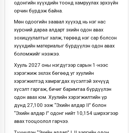
одонгийн хүүхдийн тоонд хамруулах эрхзүйн
орчин бүрдэж байна.
Мөн одоогийн заавал хүүхэд нь нэг нас
хүрсний дараа алдарт эхийн одон авах
зохицуулалтыг халж, төрөөд нэг сар болсон
хүүхдийн материалыг бүрдүүлэн одон авах
боломжийг нээжээ.
Хууль 2027 оны нэгдүгээр сарын 1-нээс
хэрэгжиж эхлэх бөгөөд уг хуулийн
хэрэгжилтэд хамрагдах хүсэлтэй эхчүүд
хүсэлт гаргаж, бичиг баримтаа бүрдүүлэн
одон авах юм. Хуулийн хэрэгжилтийн үр
дүнд 27,100 ээж “Эхийн алдар II” болон
“Эхийн алдар I” одонг нийт 10,154 ширхэгээр
авах тооцоолол гарчээ.
Түүнчлэн “Эхийн алдар” I, II зэргийн одон