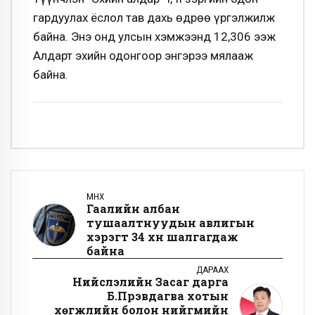
гардуулах ёслол тав дахь өдрөө үргэлжилж
байна. Энэ онд улсын хэмжээнд 12,306 ээж
Алдарт эхийн одонгоор энгэрээ мялааж
байна.
ӨМНӨХ
Гаалийн албан
тушаалтнуудын авлигын
хэрэгт 34 хүн шалгагдаж
байна
ДАРААХ
Нийслэлийн Засаг дарга
Б.Пүрэвдагва хотын
хөгжлийн болон нийгмийн