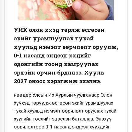
УИХ олон хүүхэд төрүүлж өсгөсөн
эхийг урамшуулах тухай
хуульд нэмэлт өөрчлөлт оруулж,
0-1 насанд эндсэн хүүхдийг
одонгийн тоонд хамруулах
эрхзүйн орчин бүрдүүллээ. Хууль
2027 оноос хэрэгжиж эхэлнэ.
Өнөөдөр Улсын Их Хурлын чуулганаар Олон
хүүхэд төрүүлж өсгөсөн эхийг урамшуулах
тухай хуульд нэмэлт өөрчлөлт оруулах тухай
хуулийн төслийг эцэслэн баталлаа. Энэхүү
өөрчлөлтөөр 0-1 насанд эндсэн хүүхдийг