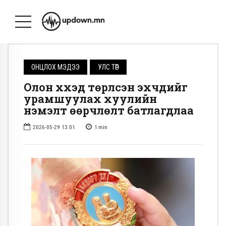
ОНЦЛОХ МЭДЭЭ
УЛС ТӨР
Олон хүүхэд төрүүлсэн эхчүүдийг
урамшуулах хуулийн
нэмэлт өөрчлөлт батлагдлаа
2026-05-29 13:01
1
min