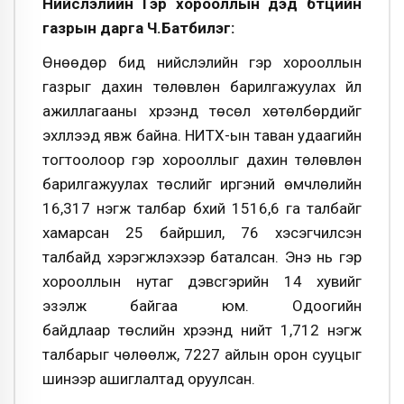
Нийслэлийн Гэр хорооллын дэд бүтцийн
газрын дарга Ч.Батбилэг:
Өнөөдөр бид нийслэлийн гэр хорооллын
газрыг дахин төлөвлөн барилгажуулах үйл
ажиллагааны хүрээнд төсөл хөтөлбөрүүдийг
эхлүүлээд явж байна. НИТХ-ын таван удаагийн
тогтоолоор гэр хорооллыг дахин төлөвлөн
барилгажуулах төслийг иргэний өмчлөлийн
16,317 нэгж талбар бүхий 1516,6 га талбайг
хамарсан 25 байршил, 76 хэсэгчилсэн
талбайд хэрэгжүүлэхээр баталсан. Энэ нь гэр
хорооллын нутаг дэвсгэрийн 14 хувийг
эзэлж байгаа юм. Одоогийн
байдлаар
төслийн хүрээнд нийт 1,712 нэгж
талбарыг чөлөөлж, 7227 айлын орон сууцыг
шинээр ашиглалтад оруулсан
.