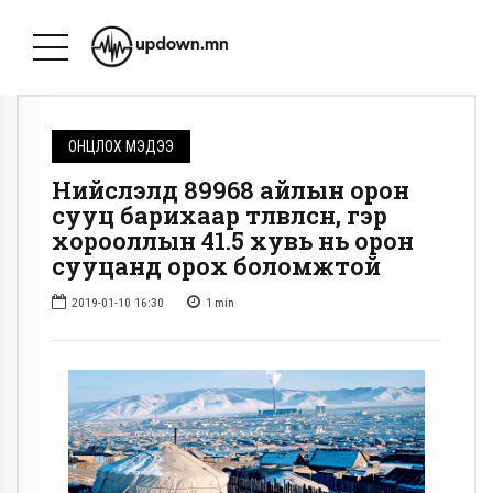
ОНЦЛОХ МЭДЭЭ
Нийслэлд 89968 айлын орон
сууц барихаар төлөвлөсөн, гэр
хорооллын 41.5 хувь нь орон
сууцанд орох боломжтой
2019-01-10 16:30
1
min