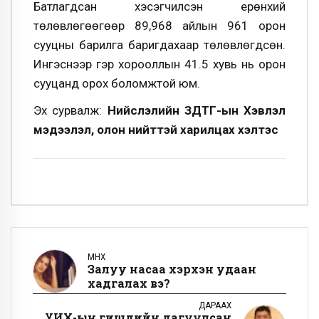
Батлагдсан хэсэгчилсэн ерөнхий
төлөвлөгөөгөөр 89,968 айлын 961 орон
сууцны барилга баригдахаар төлөвлөгдсөн
.
Ингэснээр гэр хорооллын 41.5 хувь нь орон
сууцанд орох боломжтой юм.
Эх сурвалж:
Нийслэлийн ЗДТГ-ын Хэвлэл
мэдээлэл, олон нийттэй харилцах хэлтэс
ӨМНӨХ
Залуу насаа хэрхэн удаан
хадгалах вэ?
ДАРААХ
УИХ-ын гишүүдийн дагуулсан