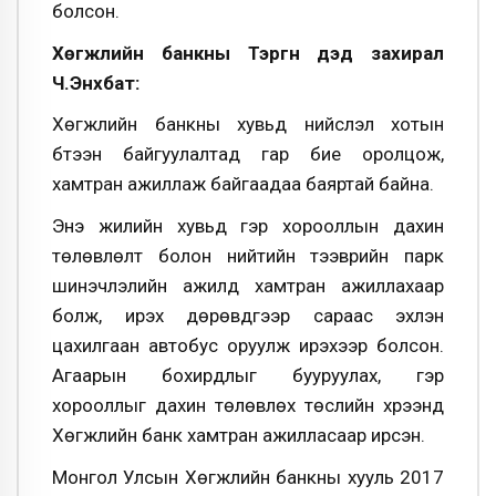
болсон
.
Хөгжлийн банкны Тэргүүн дэд захирал
Ч.Энхбат:
Хөгжлийн банкны хувьд нийслэл хотын
бүтээн байгуулалтад гар бие оролцож,
хамтран ажиллаж байгаадаа баяртай байна.
Энэ жилийн хувьд гэр хорооллын дахин
төлөвлөлт болон нийтийн тээврийн парк
шинэчлэлийн ажилд хамтран ажиллахаар
болж, ирэх дөрөвдүгээр сараас эхлэн
цахилгаан автобус оруулж ирэхээр болсон.
Агаарын бохирдлыг бууруулах, гэр
хорооллыг дахин төлөвлөх төслийн хүрээнд
Хөгжлийн банк хамтран ажилласаар ирсэн.
Монгол Улсын Хөгжлийн банкны хууль 2017