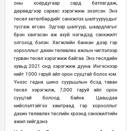
оны хоёрдугаар сард батлагдаж,
дөрөвдүгээр сараас хэрэгжиж эхэлсэн. Энэ
төсөл хөтөлбөрүүдийг санхүүжүүлэх шалгууруудыг
тусгаж өгсөн. Эдгээр шалгуур, шаардлагыг
бүрэн хангасан аж ахуй нэгжүүдэд санхүүжилт
олгоход бэлэн.
Хөгжлийн банкан дээр гэр
хорооллыг дахин төлөвлөх ажлын чиглэлээр
гурван төсөл хэрэгжиж байгаа
. Энэ төслүүдийн
хувьд 2021 онд хэрэгжиж дууна. Ингэснээр
нийт 1000 гаруй айл орон сууцтай болох юм.
Үүнээс гадна
шинэ суурьшлын бүсэд таван
төсөл хэрэгжүүлж, 7,000 гаруй айл орон
сууцтай болоод байна
. Цаашдаа
нийслэлтэйгээ хамтраад гэр хорооллыг
дахин төлөвлөх төслийн хүрээнд санхүүжилтийн
ажил хийгдэнэ.