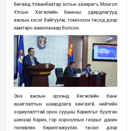
бөгөөд Улаанбаатар хотын захирагч, Монгол
Улсын Хөгжлийн банкны удирдлагууд
ажлын хэсэг байгуулж, томоохон төслүүд дээр
хамтарч ажиллахаар болсон.
Энэ ажлын хүрээнд Хөгжлийн банк
ашиглалтын шаардлага хангахгүй, нийтийн
зориулалттай орон сууцны барилгыг буулган
шинээр барих, гэр хорооллын газрыг дахин
төлөвлөн барилгажуулах төсөл дээр