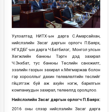
Уулзалтад НИТХ-ын дарга С.Амарсайхан,
нийслэлийн Засаг даргын орлогч П.Баярхүү,
НГХДБГ-ын дарга Ч.Батбилэг, Монгол улсын
Хөгжлийн банкны Тэргүүн дэд захирал
Ч.Энхбат, тус банкны Төслийн санхүүжилт,
зээлийн газрын захирал н.Мягмаржав болон
гэр хорооллыг дахин төлөвлөлтийн төслийг
гүйцэтгэж буй аж ахуйн нэгж, барилгын
компаниудын захирал, төлөөллүүд оролцлоо.
Нийслэлийн Засаг даргын орлогч П.Баярхүү:
2016 оны сүүлээр нийслэлийн Засаг дарга