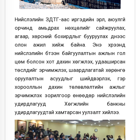
Нийслэлийн ЗДТГ-аас иргэдийн эрүүл, аюулгүй
орчинд амьдрах нөхцөлийг сайжруулах,
агаар, хөрсний бохирдлыг бууруулах үүднээс
олон ажил хийж байна. Энэ хүрээнд
нийслэлийн бүтээн байгуулалтын ажлын гол
цөм болсон хот дахин хөгжүүлэх, удааширсан
төслүүдийг эрчимжүүлэх, шаардлагатай хөрөнгө
оруулалтын асуудлыг шийдвэрлэх, гэр
хорооллын дахин төлөвлөлтийн ажлыг
эрчимжүүлэх зорилгоор өнөөдөр нийслэлийн
удирдлагууд Хөгжлийн банкны
удирдлагуудтай хамтарсан уулзалт хийлээ.