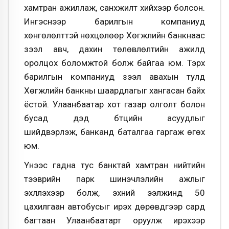
хамтран ажиллаж, санхүүжилт хийхээр болсон.
Ингэснээр барилгын компаниуд
хөнгөлөлттэй нөхцөлөөр Хөгжлийн банкнаас
зээл авч, дахин төлөвлөлтийн ажилд
оролцох боломжтой болж байгаа юм. Тэрхүү
барилгын компаниуд зээл авахын тулд
Хөгжлийн банкны шаардлагыг хангасан байх
ёстой. Улаанбаатар хот газар олголт болон
бусад дэд бүтцийн асуудлыг
шийдвэрлэж, банканд баталгаа гаргаж өгөх
юм.
Үүнээс гадна тус банктай хамтран
нийтийн
тээврийн парк шинэчлэлийн ажлыг
эхлүүлэхээр болж, эхний ээлжинд 50
цахилгаан автобусыг ирэх дөрөвдүгээр сард
багтаан Улаанбаатарт оруулж ирэхээр