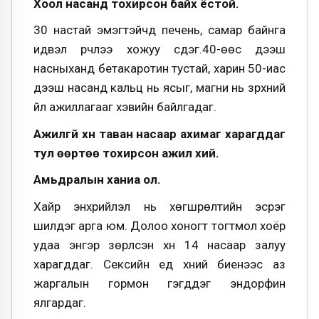
Хоол насанд тохирсон байх ёстой.
30 настай эмэгтэйчүүд печень, самар байнга
идвэл үрчлээ хожуу үүсдэг.40-өөс дээш
насныханд бетакаротин тустай, харин 50-иас
дээш насанд кальц нь ясыг, магни нь зүрхний
үйл ажиллагааг хэвийн байлгадаг.
Ажилгүй хүн таван насаар ахимаг харагддаг
тул өөртөө тохирсон ажил хий.
Амьдралын ханиа ол.
Хайр энхрийлэл нь хөгшрөлтийн эсрэг
шилдэг арга юм. Долоо хоногт тогтмол хоёр
удаа энгэр зөрүүлсэн хүн 14 насаар залуу
харагддаг. Сексийн үед хүний биенээс аз
жаргалын гормон гэгддэг эндорфин
ялгардаг.