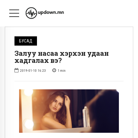
БУСАД
Залуу насаа хэрхэн удаан
хадгалах вэ?
2019-01-10 16:23
1
min