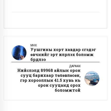
ӨМНӨХ
Уушгины хорт хавдар үүсгэдэг
өвчнийг эрт илрүүлэх боломж
бүрдлээ
ДАРААХ
Нийслэлд 89968 айлын орон
сууц барихаар төлөвлөсөн,
гэр хорооллын 41.5 хувь нь
орон сууцанд орох
боломжтой