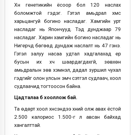
Хүн генетикийн ёсоор бол 120 наслах
боломжтой гэдэг. Гэтэл амьдрал хүмүүс
харьцангуй богино насладаг. Хамгийн урт
насладаг нь Япончууд. Тэд дунджаар 79
насладаг. Харин хамгийн богино насладаг нь
Нигерчүүд бөгөөд дундаж наслалт нь 47 гэнэ.
Гэтэл залуу насаа удтал хадгалахад ер
бусын их хүч шаардагдахгүй, зөвхөн
амьдралын зөв хэмнэл, дадал зуршил чухал
гэдгийг олон улсын эмч сэтгэл судлаач, хоол
судлаачид тогтоосон байна.
Цадталаа бүү хооллож бай.
Та өдөрт хоол хүнсэндээ хүний олж авах ёстой
2.500 калориос 1.500-г л авсан байхад
хангалттай.