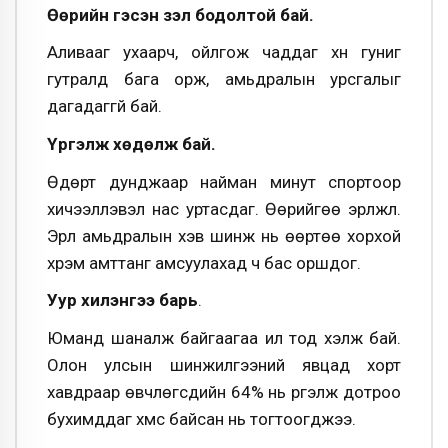
Өөрийн гэсэн үзэл бодолтой бай.
Аливааг ухаарч, ойлгож чаддаг хүн гуниг
гутралд бага орж, амьдралын урсгалыг
дагадаггүй бай.
Үргэлж хөдөлж бай.
Өдөрт дунджаар найман минут спортоор
хичээллэвэл нас уртасдаг. Өөрийгөө эрүүлжүүл.
Эрүүл амьдралын хэв шинж нь өөртөө хорхой
хүрэм амттанг амсуулахад ч бас оршдог.
Уур хилэнгээ барь
.
Юманд шаналж байгаагаа ил тод хэлж бай.
Олон улсын шинжилгээний явцад хорт
хавдраар өвчлөгсдийн 64% нь үргэлж дотроо
бухимддаг хүмүүс байсан нь тогтоогджээ.