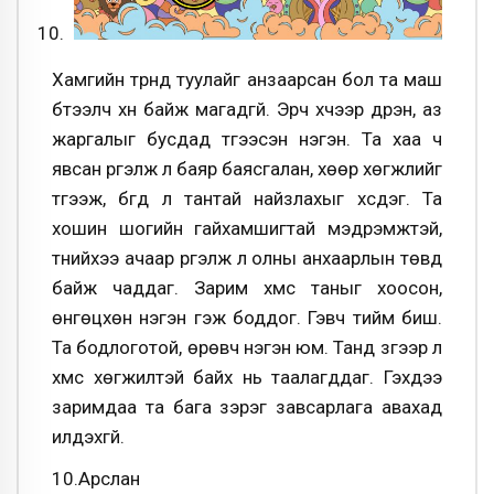
Хамгийн түрүүнд туулайг анзаарсан бол та маш
бүтээлч хүн байж магадгүй. Эрч хүчээр дүүрэн, аз
жаргалыг бусдад түгээсэн нэгэн. Та хаа ч
явсан үргэлж л баяр баясгалан, хөөр хөгжлийг
түгээж, бүгд л тантай найзлахыг хүсдэг. Та
хошин шогийн гайхамшигтай мэдрэмжтэй,
түүнийхээ ачаар үргэлж л олны анхаарлын төвд
байж чаддаг. Зарим хүмүүс таныг хоосон,
өнгөцхөн нэгэн гэж боддог. Гэвч тийм биш.
Та бодлоготой, өрөвч нэгэн юм. Танд зүгээр л
хүмүүс хөгжилтэй байх нь таалагддаг. Гэхдээ
заримдаа та бага зэрэг завсарлага авахад
илүүдэхгүй.
10.Арслан