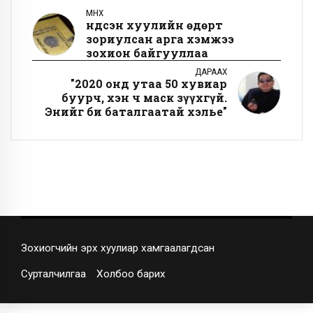
ӨМНӨХ
Үндсэн хуулийн өдөрт
зориулсан арга хэмжээ
зохион байгууллаа
ДАРААХ
"2020 онд утаа 50 хувиар
буурч, хэн ч маск зүүхгүй.
Энийг би баталгаатай хэлье"
Зохиогчийн эрх хуулиар хамгаалагдсан
Сурталчилгаа
Холбоо барих