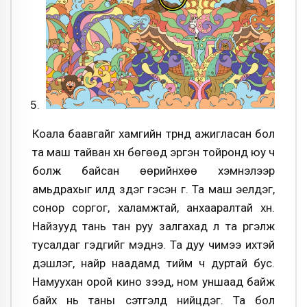
Коала баавгайг хамгийн түрүүнд ажигласан бол
та маш тайван хүн бөгөөд эргэн тойронд юу ч
болж байсан өөрийнхөө хэмнэлээр
амьдрахыг илүүд үздэг гэсэн үг. Та маш эелдэг,
сонор соргог, халамжтай, анхааралтай хүн.
Найзууд тань тан руу залгахад л та үргэлж
тусалдаг гэдгийг мэднэ. Та дуу чимээ ихтэй
үдэшлэг, найр наадамд тийм ч дуртай бус.
Намуухан орой кино үзээд, ном уншаад байж
байх нь таны сэтгэлд нийцдэг. Та бол