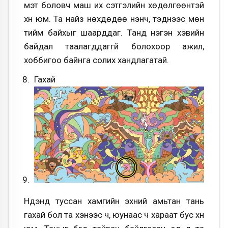
мэт боловч маш их сэтгэлийн хөдөлгөөнтэй
хүн юм. Та найз нөхдөдөө үнэнч, тэднээс мөн
тийм байхыг шаарддаг. Танд нэгэн хэвийн
байдал таалагддаггүй болохоор ажил,
хоббигоо байнга солих хандлагатай.
Гахай
Нүдэнд туссан хамгийн эхний амьтан тань
гахай бол та хэнээс ч, юунаас ч хараат бус хүн