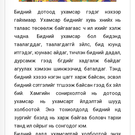
Бидний дотоод ухамсар гэдэг үнэхээр
гайхмаар. Ухамсар биднийг хувь хүнийх нь
талаас төсөөлж байгаагаас ч илүү ихийг хэлж
чадна. Бидний ухамсар бол бидэнд
таалагддаг, таалагдаггүй зүйлс, бид юунд
итгэдэг, юунаас айдаг, түүнчлэн бидний дадал,
дурсамж гээд бүгдийг хадгалж байдаг
агуулах хэмээн шинжээчид баталдаг. Тэнд
бидний хэзээ нэгэн цагт харж байсан, эсвэл
бидний сэтгэлийг түгшээж байсан гээд бүх зүйл
бий. Хамгийн сонирхолтой нь дотоод
ухамсар нь ухамсарт үйлдэлтэй шууд
холбоотой. Энэ тохиолдолд бидний нүд
зургийг бүхэлд нь харж байгаа боловч тархи
танд илүү ойрыг нь сонгодог юм.
Бидний далд ухамсартай холбоотой энэхүү