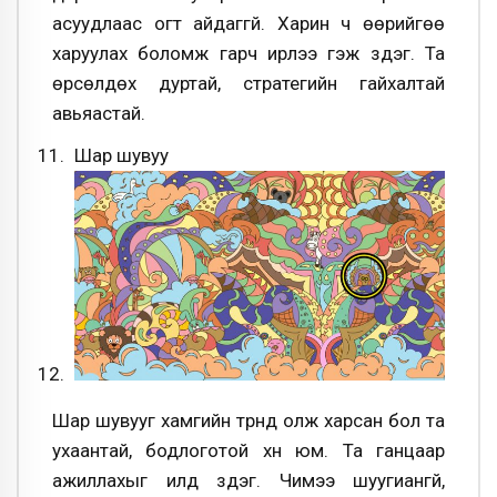
асуудлаас огт айдаггүй. Харин ч өөрийгөө
харуулах боломж гарч ирлээ гэж үздэг. Та
өрсөлдөх дуртай, стратегийн гайхалтай
авьяастай.
Шар шувуу
Шар шувууг хамгийн түрүүнд олж харсан бол та
ухаантай, бодлоготой хүн юм. Та ганцаар
ажиллахыг илүүд үздэг. Чимээ шуугиангүй,