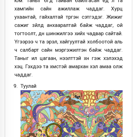
юм. Таныг бүгд тайван байлгасан үед л та
хамгийн сайн ажиллаж чаддаг. Хурц
ухаантай, гайхалтай түргэн сэтгэдэг. Жижиг
сажиг зүйлд анхааралтай байж чаддаг, ой
тогтоолт, дүн шинжилгээ хийх чадвар сайтай.
Үүгээрээ ч та эрэл, хайгуултай холбоотой аль
ч салбарт сайн мэргэжилтэн байж чаддаг.
Таныг ил цагаан, нээлттэй хүн гэж хэлэхэд
хэцүү. Гэхдээ та хүмүүстэй амархан хэл амаа олж
чаддаг.
Туулай