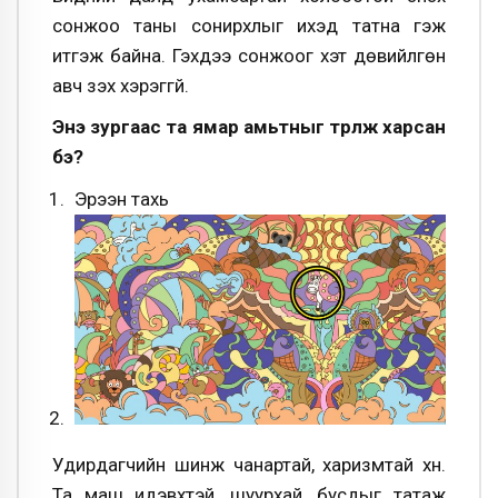
сонжоо таны сонирхлыг ихэд татна гэж
итгэж байна. Гэхдээ сонжоог хэт дөвийлгөн
авч үзэх хэрэггүй.
Энэ зургаас та ямар амьтныг түрүүлж харсан
бэ?
Эрээн тахь
Удирдагчийн шинж чанартай, харизмтай хүн.
Та маш идэвхтэй, шуурхай, бусдыг татаж