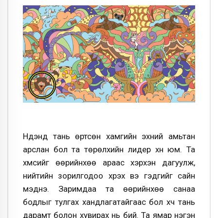
Нүдэнд тань өртсөн хамгийн эхний амьтан
арслан бол та төрөлхийн лидер хүн юм. Та
хүмүүсийг өөрийнхөө араас хэрхэн дагуулж,
нийтийн зорилгодоо хүрэх вэ гэдгийг сайн
мэднэ. Заримдаа та өөрийнхөө санаа
бодлыг тулгах хандлагатайгаас бол хүч тань
дарамт болон хувирах нь бий. Та ямар нэгэн