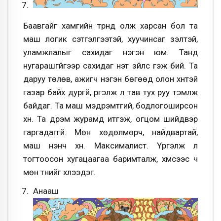
Баавгайг хамгийн түрүүнд олж харсан бол та
маш логик сэтгэлгээтэй, хуучинсаг үзэлтэй,
уламжлалыг сахидаг нэгэн юм. Танд
нугарашгүйгээр сахидаг үнэт зүйлс гэж бий. Та
даруу төлөв, ажигч нэгэн бөгөөд олон хүнтэй
газар байх дургүй, үргэлж л тав тух руу тэмүүлж
байдаг. Та маш мэдрэмтгий, бодлогоширсон
хүн. Та дүрэм журамд итгэж, огцом шийдвэр
гаргадаггүй. Мөн хөдөлмөрч, найдвартай,
маш үнэнч хүн. Максималист. Үргэлж л
тогтоосон хугацаагаа баримталж, хүмүүсээс ч
мөн түүнийг хүлээдэг.
Анааш