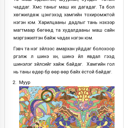
чаддаг. Хүмүүс таныг маш их дагадаг. Та бол
хөгжилдөж цэнгэхэд хамгийн тохиромжтой
нэгэн юм. Харилцааны дадлыг тань үнэхээр
магтмаар бөгөөд та худалдааны маш сайн
мэргэжилтэн байж чадах нэгэн юм.
Гэвч та нэг зүйлээс амархан уйддаг болохоор
үргэлж л шинэ хүн, шинэ үйл явдал гээд
шинэлэг зүйлсийг хайж байдаг. Хамгийн гол
нь таны өдөр бүр өөр өөр байх ёстой байдаг.
Муур