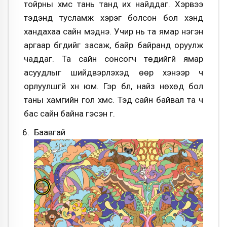
тойрны хүмүүс тань танд их найддаг. Хэрвээ
тэдэнд тусламж хэрэг болсон бол хэнд
хандахаа сайн мэднэ. Учир нь та ямар нэгэн
аргаар бүгдийг засаж, байр байранд оруулж
чаддаг. Та сайн сонсогч төдийгүй ямар
асуудлыг шийдвэрлэхэд өөр хэнээр ч
орлуулшгүй хүн юм. Гэр бүл, найз нөхөд бол
таны хамгийн гол хүмүүс. Тэд сайн байвал та ч
бас сайн байна гэсэн үг.
Баавгай