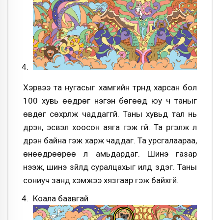
Хэрвээ та нугасыг хамгийн түрүүнд харсан бол
100 хувь өөдрөг нэгэн бөгөөд юу ч таныг
өвдөг сөхрүүлж чаддаггүй. Таны хувьд тал нь
дүүрэн, эсвэл хоосон аяга гэж үгүй. Та үргэлж л
дүүрэн байна гэж харж чаддаг. Та урсгалаараа,
өнөөдрөөрөө л амьдардаг. Шинэ газар
нээж, шинэ зүйлд суралцахыг илүүд үздэг. Таны
сониуч занд хэмжээ хязгаар гэж байхгүй.
Коала баавгай