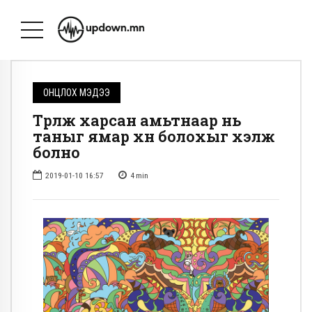
ОНЦЛОХ МЭДЭЭ
Түрүүлж харсан амьтнаар нь
таныг ямар хүн болохыг хэлж
болно
2019-01-10 16:57
4
min