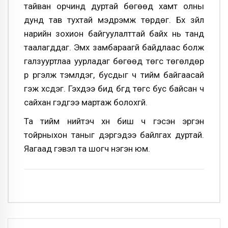
тайван орчинд дуртай бөгөөд хамт олны
дунд тав тухтай мэдрэмж төрдөг. Бүх зүйл
нарийн зохион байгуулалттай байх нь танд
таалагддаг. Эмх замбараагүй байдлаас болж
галзууртлаа уурладаг бөгөөд төгс төгөлдөр
рүү үргэлж тэмүүлдэг, бусдыг ч тийм байгаасай
гэж хүсдэг. Гэхдээ бид бүгд төгс бус байсан ч
сайхан гэдгээ мартаж болохгүй.
Та тийм нийтэч хүн биш ч гэсэн эргэн
тойрныхон таныг дэргэдээ байлгах дуртай.
Яагаад гэвэл та шогч нэгэн юм.