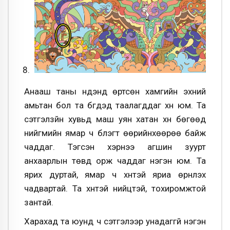
Анааш таны нүдэнд өртсөн хамгийн эхний
амьтан бол та бүгдэд таалагддаг хүн юм. Та
сэтгэлзүйн хувьд маш уян хатан хүн бөгөөд
нийгмийн ямар ч бүлэгт өөрийнхөөрөө байж
чаддаг. Тэгсэн хэрнээ агшин зуурт
анхаарлын төвд орж чаддаг нэгэн юм. Та
ярих дуртай, ямар ч хүнтэй яриа өрнүүлэх
чадвартай. Та хүнтэй нийцтэй, тохиромжтой
зантай.
Харахад та юунд ч сэтгэлээр унадаггүй нэгэн