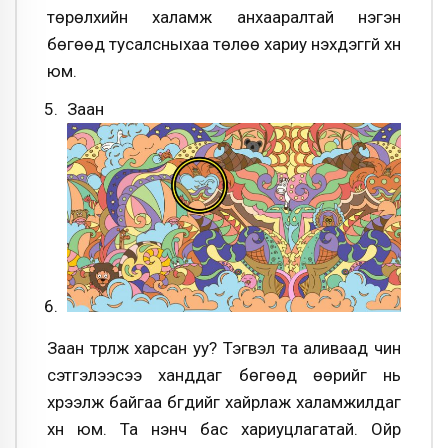
төрөлхийн халамж анхааралтай нэгэн
бөгөөд тусалсныхаа төлөө хариу нэхдэггүй хүн
юм.
Заан
Заан түрүүлж харсан уу? Тэгвэл та аливаад чин
сэтгэлээсээ ханддаг бөгөөд өөрийг нь
хүрээлж байгаа бүгдийг хайрлаж халамжилдаг
хүн юм. Та үнэнч бас хариуцлагатай. Ойр