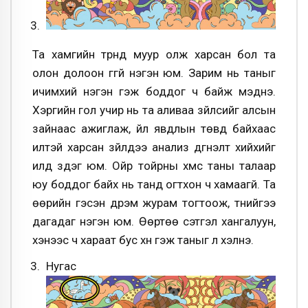
Та хамгийн түрүүнд муур олж харсан бол та
олон долоон үггүй нэгэн юм. Зарим нь таныг
ичимхий нэгэн гэж боддог ч байж мэднэ.
Хэргийн гол учир нь та аливаа зүйлсийг алсын
зайнаас ажиглаж, үйл явдлын төвд байхаас
илүүтэй харсан зүйлдээ анализ дүгнэлт хийхийг
илүүд үздэг юм. Ойр тойрны хүмүүс таны талаар
юу боддог байх нь танд огтхон ч хамаагүй. Та
өөрийн гэсэн дүрэм журам тогтоож, түүнийгээ
дагадаг нэгэн юм. Өөртөө сэтгэл хангалуун,
хэнээс ч хараат бус хүн гэж таныг л хэлнэ.
Нугас