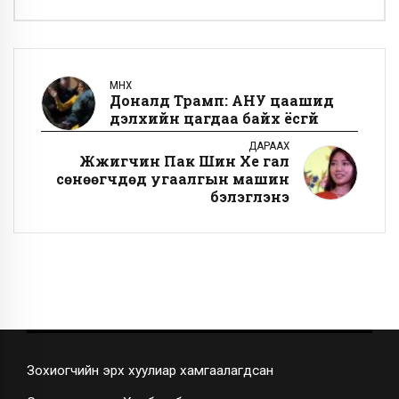
ӨМНӨХ
Доналд Трамп: АНУ цаашид
дэлхийн цагдаа байх ёсгүй
ДАРААХ
Жүжигчин Пак Шин Хе гал
сөнөөгчдөд угаалгын машин
бэлэглэнэ
Зохиогчийн эрх хуулиар хамгаалагдсан