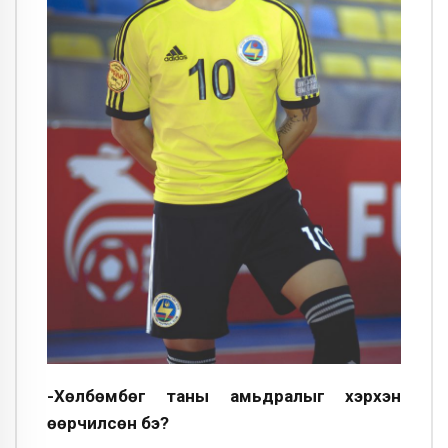
-Хөлбөмбөг таны амьдралыг хэрхэн
өөрчилсөн бэ?