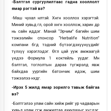
-Бэлтгэл сургуулилтаас гадна хооллолт
ямар үүрэгтэй вэ?
-Маш чухал нөлөөтэй. Хөнгөн хооллох хэрэгтэй.
Миний хувьд өглөө, орой хөнгөн хооллож, харин өдөр
нь сайн иддэг. Манай “Эрчим” багийн шим
тэжээлийн спонсор “Herbalife Nutrition”
компани бөгөөд тэдний бүтээгдэхүүнүүдийг
түлхүү хэрэглэдэг. Өглөө цай ууж амжаагүй
үедээ Формула 1 коктейль уудаг. Мөн
бэлтгэл, тоглолтын дараа түгжрэлд явж
байхдаа уургийн батончик идэж, шим
тэжээлээ нөхдөг.
-Ирэх 5 жилд ямар зорилго тавьж байгаа
вэ?
-Бэлтгэлээ улам сайн хийж өөрийгөө ур чадварын
хувьд улам өсгөж амжилтаа ахиулахыг хүсдэг.