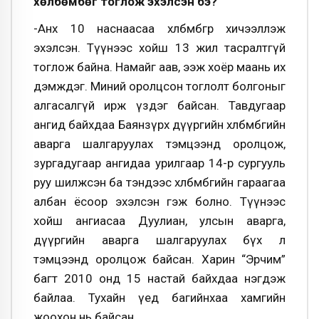
хөлбөмбөг тоглож эхэлсэн бэ?
-Анх 10 наснаасаа хөлбөмбөгөөр хичээллэж
эхэлсэн. Түүнээс хойш 13 жил тасралтгүй
тоглож байна. Намайг аав, ээж хоёр маань их
дэмждэг. Миний оролцсон тоглолт болгоныг
алгасалгүй ирж үздэг байсан. Тавдугаар
ангид байхдаа Баянзүрх дүүргийн хөлбөмбөгийн
аварга шалгаруулах тэмцээнд оролцож,
зургадугаар ангидаа урилгаар 14-р сургууль
руу шилжсэн ба тэндээс хөлбөмбөгийн гараагаа
албан ёсоор эхэлсэн гэж болно. Түүнээс
хойш ангиасаа Дуулиан, улсын аварга,
дүүргийн аварга шалгаруулах бүх л
тэмцээнд оролцож байсан. Харин “Эрчим”
багт 2010 онд 15 настай байхдаа нэгдэж
байлаа. Тухайн үед багийнхаа хамгийн
жоохон нь байсан.