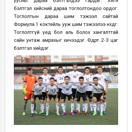
уусны дараа бэлтгэлдээ гардаг. Хөнгөн
бэлтгэл хийсний дараа тоглолтондоо ордог.
Тоглолтын дараа шим тэжээл сайтай
Формула 1 коктейль ууж шим тэжээлээ нөхдөг.
Тоглолтгүй үед бол аль болох хангалттай
сайн унтаж амрахыг хичээдэг. Өдөрт 2-3 цаг
бэлтгэл хийдэг.