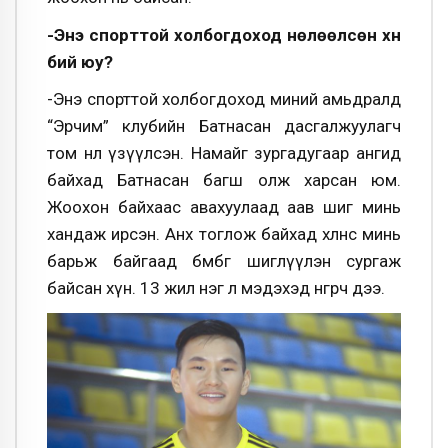
-Энэ спорттой холбогдоход нөлөөлсөн хүн
бий юу?
-Энэ спорттой холбогдоход миний амьдралд
“Эрчим” клубийн Батнасан дасгалжуулагч
том нөлөө үзүүлсэн. Намайг зургадугаар ангид
байхад Батнасан багш олж харсан юм.
Жоохон байхаас авахуулаад аав шиг минь
хандаж ирсэн. Анх тоглож байхад хөлнөөс минь
барьж байгаад бөмбөг өшиглүүлэн сургаж
байсан хүн. 13 жил нэг л мэдэхэд өнгөрч дээ.