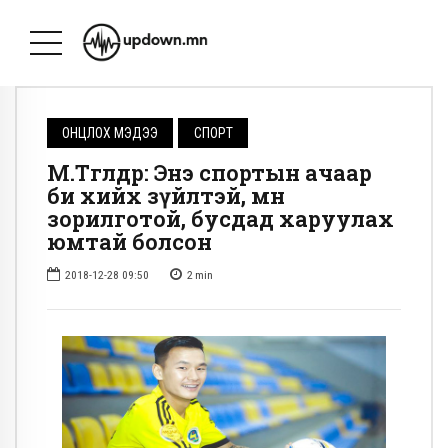
ОНЦЛОХ МЭДЭЭ
СПОРТ
М.Төгөлдөр: Энэ спортын ачаар
би хийх зүйлтэй, өмнөө
зорилготой, бусдад харуулах
юмтай болсон
2018-12-28 09:50
2
min