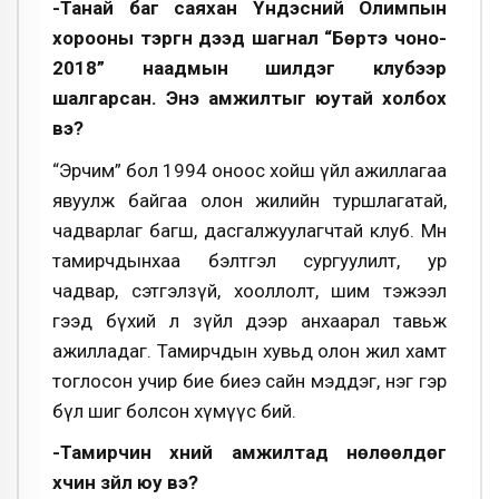
-Танай баг саяхан Үндэсний Олимпын
хорооны тэргүүн дээд шагнал “Бөртэ чоно-
2018” наадмын шилдэг клубээр
шалгарсан. Энэ амжилтыг юутай холбох
вэ?
“Эрчим” бол 1994 оноос хойш үйл ажиллагаа
явуулж байгаа олон жилийн туршлагатай,
чадварлаг багш, дасгалжуулагчтай клуб. Мөн
тамирчдынхаа бэлтгэл сургуулилт, ур
чадвар, сэтгэлзүй, хооллолт, шим тэжээл
гээд бүхий л зүйл дээр анхаарал тавьж
ажилладаг. Тамирчдын хувьд олон жил хамт
тоглосон учир бие биеэ сайн мэддэг, нэг гэр
бүл шиг болсон хүмүүс бий.
-Тамирчин хүний амжилтад нөлөөлдөг
хүчин зүйл юу вэ?