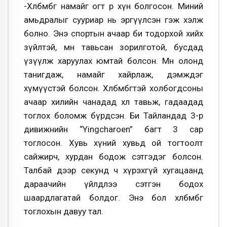
-Хөлбөмбөг намайг огт өөр хүн болгосон. Миний
амьдралыг сууриар нь эргүүлсэн гэж хэлж
болно. Энэ спортын ачаар би тодорхой хийх
зүйлтэй, өмнөө тавьсан зорилготой, бусдад
үзүүлж харуулах юмтай болсон. Мөн олонд
танигдаж, намайг хайрлаж, дэмждэг
хүмүүстэй болсон. Хөлбөмбөгтэй холбогдсоны
ачаар хилийн чанадад хөл тавьж, гадаадад
тоглох боломж бүрдсэн. Би Тайландад 3-р
дивижнийн “Yingcharoen” багт 3 сар
тоглосон. Хувь хүний хувьд ой тогтоолт
сайжирч, хурдан бодож сэтгэдэг болсон.
Талбай дээр секунд ч хүрэхгүй хугацаанд
дараачийн үйлдлээ сэтгэн бодох
шаардлагатай болдог. Энэ бол хөлбөмбөг
тоглохын давуу тал.