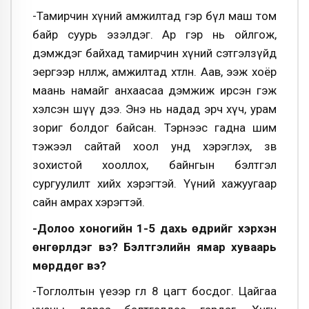
-Тамирчин хүний амжилтад гэр бүл маш том
байр суурь эзэлдэг. Ар гэр нь ойлгож,
дэмждэг байхад тамирчин хүний сэтгэлзүйд
эергээр нөлөөлж, амжилтад хөтлөнө. Аав, ээж хоёр
маань намайг анхаасаа дэмжиж ирсэн гэж
хэлсэн шүү дээ. Энэ нь надад эрч хүч, урам
зориг болдог байсан. Тэрнээс гадна шим
тэжээл сайтай хоол унд хэрэглэх, зөв
зохистой хооллох, байнгын бэлтгэл
сургуулилт хийх хэрэгтэй. Үүний хажуугаар
сайн амрах хэрэгтэй.
-Долоо хоногийн 1-5 дахь өдрийг хэрхэн
өнгөрүүлдэг вэ? Бэлтгэлийн ямар хуваарь
мөрддөг вэ?
-Тоглолтын үеээр өглөө 8 цагт босдог. Цайгаа