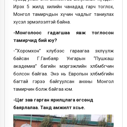
Ирэх 5 жилд хилийн чанадад гарч тоглох,
Монгол тамирчдын хүчин чадлыг таниулах
хүсэл эрмэлзэлтэй байна.
-Монголоос гадагшаа явж тоглосон
тамирчид бий юу?
-“Хоромхон” клубээс гараагаа эхлүүлж
байсан Г.Ганбаяр Унгарын “Пушкаш
академиа” багийн мэргэжлийн хөлбөмбөгчин
болсон байгаа. Энэ нь Европын хөлбөмбөгийн
багтай гэрээ байгуулсан анхны Монгол
тамирчин болж байгаа юм.
-Цаг зав гарган ярилцлага өгсөнд
баярлалаа. Танд амжилт хүсье.