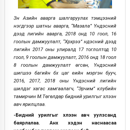
Зүүн Азийн аварга шалгаруулах тэмцээний
нэгдүгээр шатны аварга, “Мазала” Үндэсний
дээд лигийн аварга, 2018 онд 10 гоол, 16
гоолын дамжуулалт, “Хүрхрээ” үндэсний дээд
лигийн 2017 оны улиралд 17 тоглолтод 10
гоол, 9 гоолын дамжуулалт, 2016 онд 18 гоол
8 гоолын дамжуулалт өгсөн, Үндэсний
шигшээ багийн бүх цаг үеийн мэргэн бууч,
2016, 2017, 2018 оны Үндэсний лигийн
шилдэг хагас хамгаалагч, “Эрчим” клубийн
тамирчин М.Төгөлдөр бидний урилгыг хүлээн
авч ярилцлаа.
-Бидний урилгыг хүлээн авч уулзсанд
баярлалаа. Анх хэдэн наснаасаа