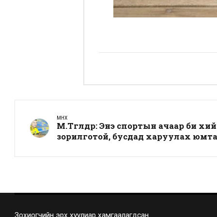
ӨМНӨХ
М.Төгөлдөр: Энэ спортын ачаар би хийх
зорилготой, бусдад харуулах юмта
Зохиогчийн эрх хуулиар хамгаалагдсан