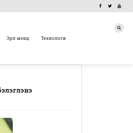
Эрүүл мэнд
Технологи
бэлэглэнэ