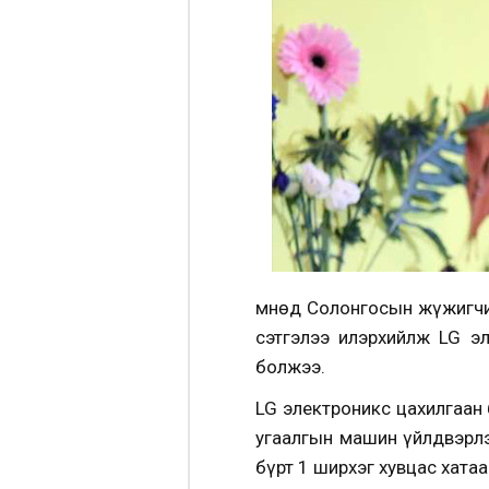
Өмнөд Солонгосын жүжигчи
сэтгэлээ илэрхийлж LG э
болжээ.
LG электроникс цахилгаан
угаалгын машин үйлдвэрлэ
бүрт 1 ширхэг хувцас хата