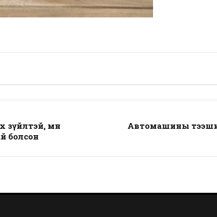
 зүйлтэй, өмнөө
Автомашины тээшин
й болсон