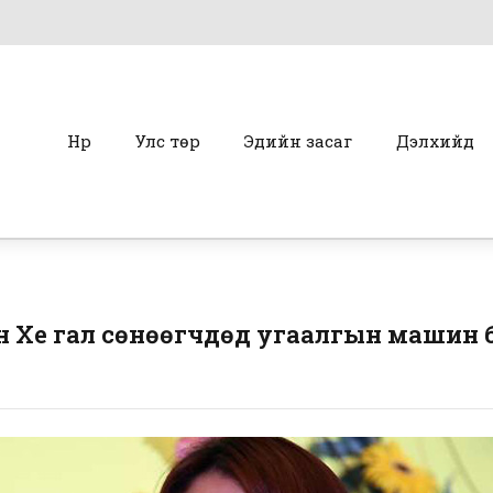
Нүүр
Улс төр
Эдийн засаг
Дэлхийд
 Хе гал сөнөөгчдөд угаалгын машин 