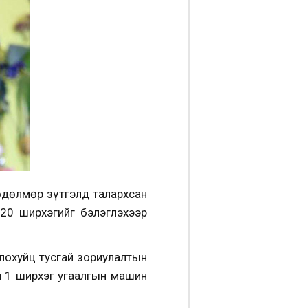
өдөлмөр зүтгэлд талархсан
20 ширхэгийг бэлэглэхээр
лохуйц тусгай зориулалтын
н 1 ширхэг угаалгын машин