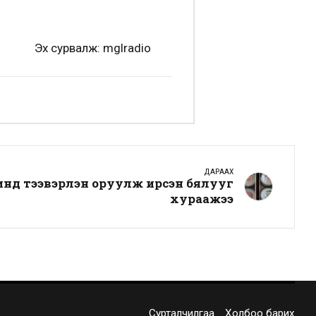
Эх сурвалж: mglradio
ДАРААХ
д тээвэрлэн оруулж ирсэн бялууг
хураажээ
Сурталчилгаа
Холбоо барих