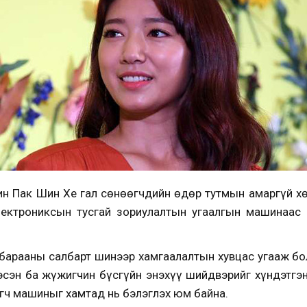
н Пак Шин Хе гал сөнөөгчдийн өдөр тутмын амаргүй х
лектрониксын тусгай зориулалтын угаалгын машинаас 
 барааны салбарт шинээр хамгаалалтын хувцас угааж бо
сэн ба жүжигчин бүсгүйн энэхүү шийдвэрийг хүндэтгэ
агч машиныг хамтад нь бэлэглэх юм байна.