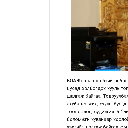
БОАЖЯ-ны нэр бүхий албан
бусад холбогдох хууль то
шалгаж байгаа. Тодруулбал,
ахуйн нэгжид хууль бус да
тооцоолол, судалгаагүй б
боломжгүй хуванцар хоолой
хэргийг шалгаж байгаа юм.