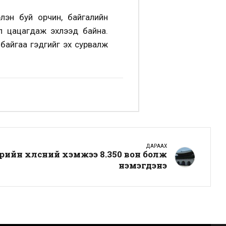
лэн буй орчин, байгалийн
л цацагдаж эхлээд байна.
 байгаа гэдгийг эх сурвалж
ДАРААХ
өрийн хөлсний хэмжээ 8.350 вон болж
нэмэгдэнэ