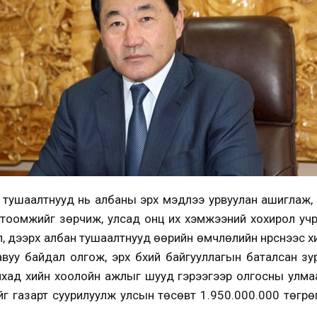
 тушаалтнууд нь албаны эрх мэдлээ урвуулан ашиглаж, 
гтоомжийг зөрчиж, улсад онц их хэмжээний хохирол учру
 дээрх албан тушаалтнууд өөрийн өмчлөлийн нүүрснээс хи
вуу байдал олгож, эрх бүхий байгууллагын баталсан зур
айхад хийн хоолойн ажлыг шууд гэрээгээр олгосны улма
г газарт суурилуулж улсын төсөвт 1.950.000.000 төгрө