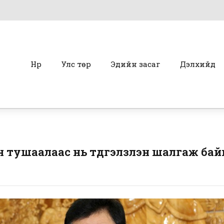
Нүүр
Улс төр
Эдийн засаг
Дэлхийд
 тушаалаас нь түдгэлзүүлэн шалгаж бай