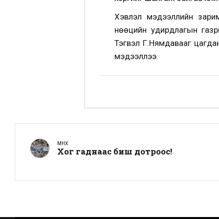
Хэвлэл мэдээллийн зарим
нөөцийн удирдлагын газр
Тэгвэл Г.Нямдавааг цагдан
мэдээллээ.
ӨМНӨХ
Хог гаднаас биш дотроос!