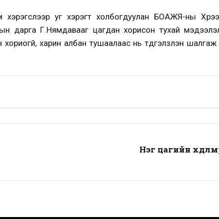
 хэрэгслээр уг хэрэгт холбогдуулан БОАЖЯ-ны Хүрээ
ын дарга Г.Нямдавааг цагдан хорисон тухай мэдээлэ
 хориогүй, харин албан тушаалаас нь түдгэлзүүлэн шалгаж
Нэг цагийн хөдөлм