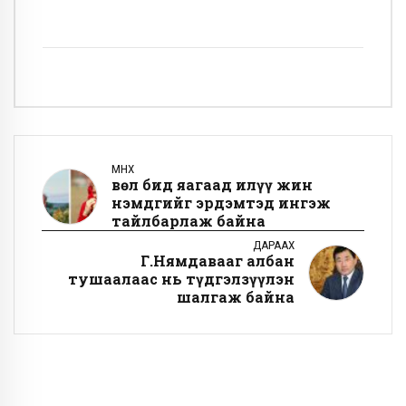
ӨМНӨХ
Өвөл бид яагаад илүү жин
нэмдгийг эрдэмтэд ингэж
тайлбарлаж байна
ДАРААХ
Г.Нямдавааг албан
тушаалаас нь түдгэлзүүлэн
шалгаж байна