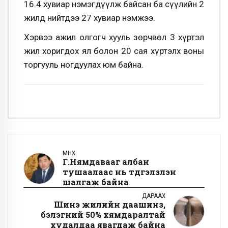
16.4 хувиар нэмэгдүүлж байсан ба сүүлийн 2
жилд нийтдээ 27 хувиар нэмжээ.
Хэрвээ ажил олгогч хууль зөрчвөл 3 хүртэл
жил хоригдох ял болон 20 сая хүртэлх воны
торгууль ногдуулах юм байна.
ӨМНӨХ
Г.Нямдавааг албан
тушаалаас нь түдгэлзүүлэн
шалгаж байна
ДАРААХ
Шинэ жилийн даашинз,
бэлэгний 50% хямдаралтай
худалдаа явагдаж байна