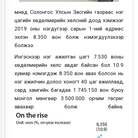
Өмнөд Солонгос Улсын Засгийн газраас нэг
цагийн хөдөлмөрийн хөлсний доод хэмжээг
2019 оны нэгдүгээр сарын 1-ний өдрөөс
эхлэн 8.350 вон болж нэмэгдүүлэхээр
болжээ.
Ингэснээр нэг ажилтан цагт 7.530 воны
хөдөлмөрийн хөлс авдаг байсан бол 10.9
хувиар нэмэгдэж 8.350 вон авах болсон нь
нэг ажилчин долоо хоногт 40 цаг ажиллаад,
сард хамгийн багадаа 1.745.150 вон буюу
монгол мөнгөөр 3.500.000 орчим төгрөг
авахаар болж байна.