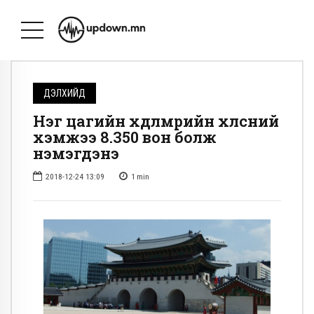
ДЭЛХИЙД
Нэг цагийн хөдөлмөрийн хөлсний
хэмжээ 8.350 вон болж
нэмэгдэнэ
2018-12-24 13:09
1
min