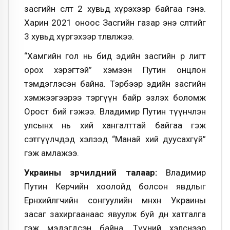
засгийн өсөлт 2 хувьд хүрэхээр байгаа гэнэ.
Харин 2021 оноос Засгийн газар энэ өсөлтийг
3 хувьд хүргэхээр төлөвлөжээ.
“Хамгийн гол нь бид эдийн засгийн өөр лигт
орох хэрэгтэй” хэмээн Путин онцлон
тэмдэглэсэн байна. Тэрбээр эдийн засгийн
хэмжээгээрээ тэргүүн байр эзлэх боломж
Орост бий гэжээ. Владимир Путин түүнчлэн
улсынх нь хий хангалттай байгаа гэж
сэтгүүлчдэд хэлээд “Манай хий дуусахгүй”
гэж амлажээ.
Украины зөрчилдөөний талаар:
Владимир
Путин Керчийн хоолойд болсон явдлыг
Ерөнхийлөгчийн сонгуулийн өмнөхөн Украины
засаг захиргаанаас явуулж буй өдөөн хатгалга
гэж мэдэгдсэн байна. Түүний хэлснээр