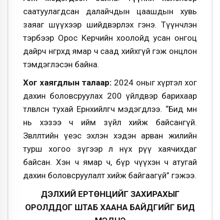
саатуулагдсан далайчдын цаашдын хувь
заяаг шүүхээр шийдвэрлэх гэнэ. Түүнчлэн
тэрбээр Орос Керчийн хоолойд усан онгоц
дайрч өнгөрөхөд ямар ч саад хийхгүй гэж онцлон
тэмдэглэсэн байна.
Хог хаягдлын талаар:
2024 оныг хүртэл хог
дахин боловсруулах 200 үйлдвэр барихаар
төлөвлөсөн тухай Ерөнхийлөгч мэдэгдлээ. “Бид өмнө
нь хэзээ ч ийм зүйл хийж байсангүй.
Зөвлөлтийн үеэс эхлэн хэдэн арван жилийн
турш хогоо зүгээр л нүх рүү хаячихдаг
байсан. Хэн ч ямар ч, бүр өчүүхэн ч атугай
дахин боловсруулалт хийж байгаагүй” гэжээ.
ДЭЛХИЙ ЕРТӨНЦИЙГ ЗАХИРАХЫГ
ОРОЛДДОГ ШТАБ ХААНА БАЙДГИЙГ БИД