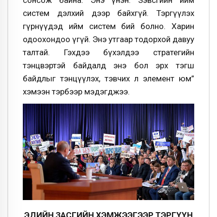
сонсож байна. Энэ үнэн. Зэвсгийн ийм
систем дэлхий дээр байхгүй. Тэргүүлэх
гүрнүүдэд ийм систем бий болно. Харин
одоохондоо үгүй. Энэ утгаар тодорхой давуу
талтай. Гэхдээ бүхэлдээ стратегийн
тэнцвэртэй байдалд энэ бол эрх тэгш
байдлыг тэнцүүлэх, тэвчих л элемент юм”
хэмээн тэрбээр мэдэгджээ.
ЭДИЙН ЗАСГИЙН ХЭМЖЭЭГЭЭР ТЭРГҮҮН