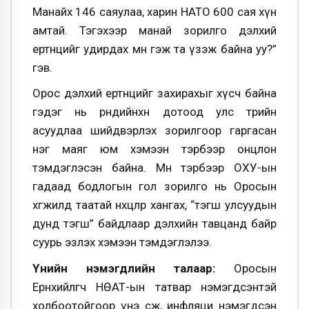
Манайх 146 саяулаа, харин НАТО 600 сая хүн
амтай. Тэгэхээр манай зорилго дэлхий
ертөнцийг удирдах мөн гэж та үзэж байна уу?”
гэв.
Орос дэлхий ертөнцийг захирахыг хүсч байна
гэдэг нь өрнөдийнхөн дотоод улс төрийн
асуудлаа шийдвэрлэх зорилгоор гаргасан
нэг маяг юм хэмээн тэрбээр онцлон
тэмдэглэсэн байна. Мөн тэрбээр ОХУ-ын
гадаад бодлогын гол зорилго нь Оросын
хөгжилд таатай нөхцөлөөр хангах, “тэгш улсуудын
дунд тэгш” байдлаар дэлхийн тавцанд байр
суурь эзлэх хэмээн тэмдэглэлээ.
Үнийн нэмэгдлийн талаар:
Оросын
Ерөнхийлөгч НӨАТ-ын татвар нэмэгдсэнтэй
холбоотойгоор үнэ өсөж, инфляци нэмэгдсэн