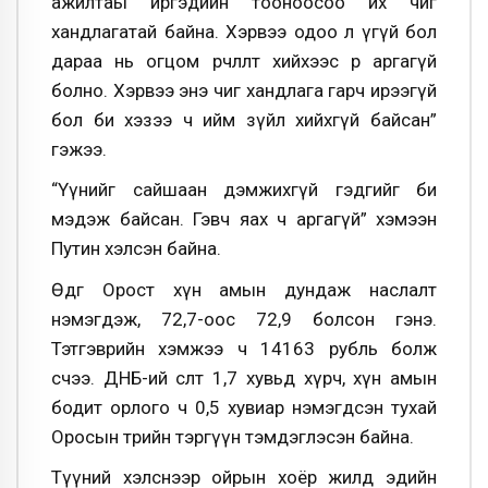
ажилтаы иргэдийн тооноосоо их чиг
хандлагатай байна. Хэрвээ одоо л үгүй бол
дараа нь огцом өөрчлөлт хийхээс өөр аргагүй
болно. Хэрвээ энэ чиг хандлага гарч ирээгүй
бол би хэзээ ч ийм зүйл хийхгүй байсан”
гэжээ.
“Үүнийг сайшаан дэмжихгүй гэдгийг би
мэдэж байсан. Гэвч яах ч аргагүй” хэмээн
Путин хэлсэн байна.
Өдгөө Орост хүн амын дундаж наслалт
нэмэгдэж, 72,7-оос 72,9 болсон гэнэ.
Тэтгэврийн хэмжээ ч 14163 рубль болж
өсчээ. ДНБ-ий өсөлт 1,7 хувьд хүрч, хүн амын
бодит орлого ч 0,5 хувиар нэмэгдсэн тухай
Оросын төрийн тэргүүн тэмдэглэсэн байна.
Түүний хэлснээр ойрын хоёр жилд эдийн