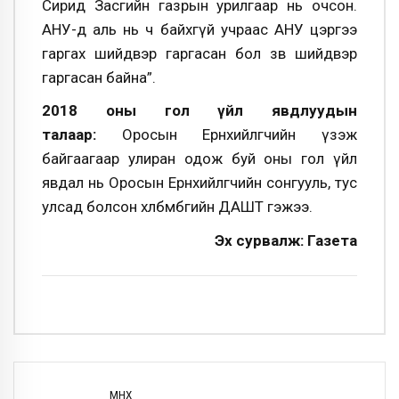
Сирид Засгийн газрын урилгаар нь очсон.
АНУ-д аль нь ч байхгүй учраас АНУ цэргээ
гаргах шийдвэр гаргасан бол зөв шийдвэр
гаргасан байна”.
2018 оны гол үйл явдлуудын
талаар:
Оросын Ерөнхийлөгчийн үзэж
байгаагаар улиран одож буй оны гол үйл
явдал нь Оросын Ерөнхийлөгчийн сонгууль, тус
улсад болсон хөлбөмбөгийн ДАШТ гэжээ.
Эх сурвалж: Газета
ӨМНӨХ