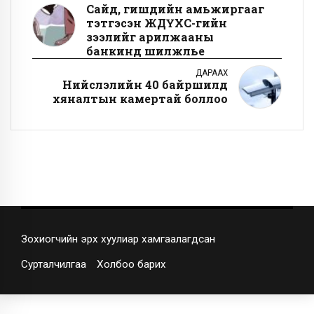
Сайд, гишүүдийн амьжиргааг
тэтгэсэн ЖДҮХС-гийн
зээлийг арилжааны
банкинд шилжүүлье
ДАРААХ
Нийслэлийн 40 байршилд
хяналтын камертай боллоо
Зохиогчийн эрх хуулиар хамгаалагдсан
Сурталчилгаа
Холбоо барих