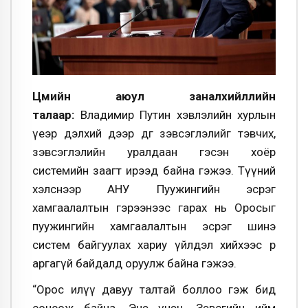
Цөмийн аюул заналхийллийн
талаар:
Владимир Путин хэвлэлийн хурлын
үеэр дэлхий дээр өдгөө зэвсэглэлийг тэвчих,
зэвсэглэлийн уралдаан гэсэн хоёр
системийн заагт ирээд байна гэжээ. Түүний
хэлснээр АНУ Пуужингийн эсрэг
хамгаалалтын гэрээнээс гарах нь Оросыг
пуужингийн хамгаалалтын эсрэг шинэ
систем байгуулах хариу үйлдэл хийхээс өөр
аргагүй байдалд оруулж байна гэжээ.
“Орос илүү давуу талтай боллоо гэж бид