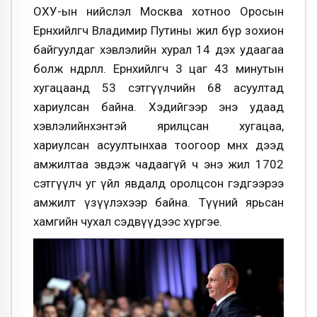
ОХУ-ын нийслэл Москва хотноо Оросын
Ерөнхийлөгч Владимир Путины жил бүр зохион
байгуулдаг хэвлэлийн хурал 14 дэх удаагаа
болж өндөрлөлөө. Ерөнхийлөгч 3 цаг 43 минутын
хугацаанд 53 сэтгүүлчийн 68 асуултад
хариулсан байна. Хэдийгээр энэ удаад
хэвлэлийнхэнтэй ярилцсан хугацаа,
хариулсан асуултынхаа тоогоор өмнөх дээд
амжилтаа эвдэж чадаагүй ч энэ жил 1702
сэтгүүлч уг үйл явдалд оролцсон гэдгээрээ
амжилт үзүүлэхээр байна. Түүний ярьсан
хамгийн чухал сэдвүүдээс хүргэе.