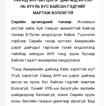
СИРИД АНУ-ЫН ЦЭРЭГ ДАЙЧИД ИРСЭН
НЬ ХУУЛЬ БУС БАЙСАН ГЭДГИЙГ
МАРТАЖ БОЛОХГҮЙ
Сирийн зөрчилдөөний талаар:
Исламын
улстай хийж буй тэмцэл амжилттай байгаа
талаар В.Путин мэдэгдсэн байна. Түүнчлэн
тэрбээр Сирийн газар нутгаас Америкийн
цэрэг дайчдыг гаргасан тухай мэдээлэлд
тайлбар хийхдээ АНУ тэнд хууль бусаар
байсан гэдэгт анхаарлаа хандуулжээ.
“Тэнд Америкийн дайчид байх хэрэгтэй юу?
Үгүй, хэрэггүй. Сирид АНУ-ын цэрэг дайчид
ирсэн нь хууль бус байсан гэдгийг мартаж
болохгүй. Үүнийг НҮБ-ын Аюулгүйн зөвлөлийн
шийдвэрээр батлаагүй, эсвэл Сирийн хууль
ёсны Засгийн газрын урилгаар ирээгүй. Бид