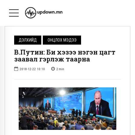
ДЭЛХИЙД
ОНЦЛОХ МЭДЭЭ
В.Путин: Би хэзээ нэгэн цагт
заавал гэрлэж таарна
2018-12-22 10:10
2
min