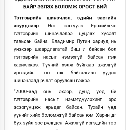
БАЙР ЭЗЛЭХ БОЛОМЖ ОРОСТ БИЙ
Тэтгэврийн шинэчлэл, эдийн засгийн
асуудлаар:
Нэг сэтгүүлч Ерөнхийлөгчөөс
тэтгэврийн шинэчлэлээ цуцлах хүсэлт
тавьсан байна. Владимир Путин хариуд нь
үнэхээр шаардлагатай биш л байсан бол
тэтгэврийн насыг нэмэхгүй байсан гэж
хариулжээ. Түүний хэлж буйгаар ажилгүй
иргэдийн тоо өсөж байгаагаас үүдэн
шинэчлэлд өөрчлөлт оруулсан гэжээ.
“2000-аад оны эхээр, дунд үед би
тэтгэврийн насыг нэмэгдүүлэхийг эрс
эсэргүүцэж ярьдаг байсан. Тухайн үед
үүнийг хийх боломжгүй байсан юм. Харин өдгөө
бүх зүйл эрс өөрчлөгдсөн. Ажилгүй иргэдийн тоо