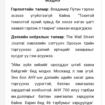
МЭДНЭ
Гэрлэлтийн талаар:
Владимир Путин гэрлэх
эсэхээ үгүйсгээгүй байна. “Тохитой
томоотой хүний хувьд би хэзээ нэгэн цагт
заавал гэрлэж л таарна” хэмээн мэдэгджээ.
Дэлхийн ноёрхлын талаар:
The Wall Street
Journal хэвлэлийн сэтгүүлч Оросын төрийн
тэргүүнээс дэлхий ертөнцийг захирахыг
хүсдэг үү гэж асуужээ.
“Ийм зүйл хийхийг оролддог штаб хаана
байдгийг бид мэднэ. Москвад л лав үгүй.
Энэ бол АНУ-ын дэлхийн эдийн засаг дахь
тэргүүлэх үүрэгтэй, батлан хамгаалах
зардалтай холбоотой. АНУ 700 илүү тэрбум
ам.долларыг батлан хамгаалах зарцуулж
байна. Харин бид 46 тэрбумыг зарцуулдаг.