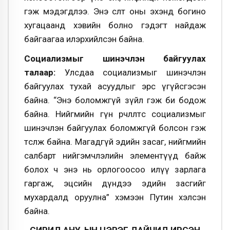
гэж мэдэгдлээ. Энэ өсөлт оны эхэнд богино
хугацаанд хэвийн болно гэдэгт найдаж
байгаагаа илэрхийлсэн байна.
Социализмыг шинэчлэн байгуулах
талаар:
Улсдаа социализмыг шинэчлэн
байгуулах тухай асуудлыг эрс үгүйсгэсэн
байна. “Энэ боломжгүй зүйл гэж би бодож
байна. Нийгмийн гүн өөрчлөлтөөс социализмыг
шинэчлэн байгуулах боломжгүй болсон гэж
төсөөлж байна. Магадгүй эдийн засаг, нийгмийн
салбарт нийгэмчлэлийн элементүүд байж
болох ч энэ нь орлогоосоо илүү зарлага
гаргаж, эцсийн дүндээ эдийн засгийг
мухардалд оруулна” хэмээн Путин хэлсэн
байна.