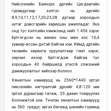
Нийслэлийн Баянзүрх дүүргийн Цагдаагийн
гуравдугаар хэлтэс нь дүүргийн
8,9,10,11,12,17,20,23,28 дугаар хороодын
нутаг дэвсгэрийн хариуцан ажилладаг. Энэ
онд тус хэлтсийн хэмжээнд нийт 1.456 хэрэг
бүртгэгдсэн нь өмнөх оны мөн үеэс 10,4
хувиар өссөн дүнтэй байгаа юм. Иймд дүүргийн
төсвийн хөрөнгө оруулалтаар гэмт хэрэг,
зөрчил ихээр бүртгэгдэж байгаа тус
хороодын 40 байршилд утасгүй сүлжээний
дамжуулалтыг хийхээр боллоо.
Хяналтын камерууд нь 2560*1440 хүртэл
пикселийн нягтралтай дүрсийг 4,8-120 мм
хүртэл дурангаар татаж, 25 дахин томруулах
боломжтой юм. Түүнчлэн хяналтын камерууд
нь 360 градус эргэх бөгөөд шөнийн горимд