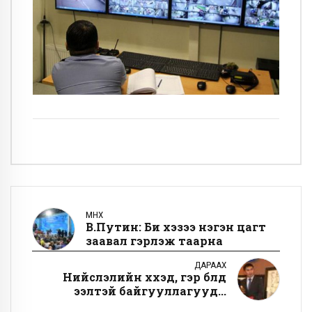
ӨМНӨХ
В.Путин: Би хэзээ нэгэн цагт
заавал гэрлэж таарна
ДАРААХ
Нийслэлийн хүүхэд, гэр бүлд
ээлтэй байгууллагууд...