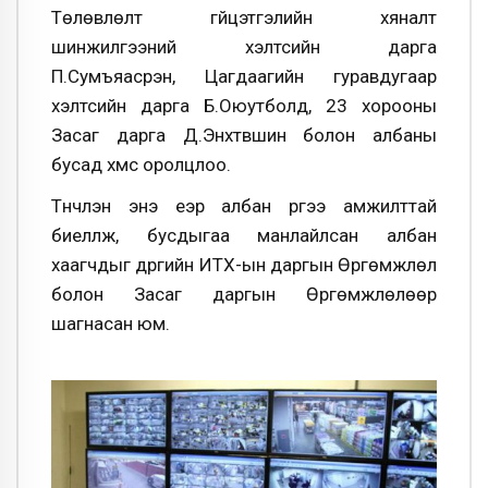
Төлөвлөлт гүйцэтгэлийн хяналт
шинжилгээний хэлтсийн дарга
П.Сумъяасүрэн, Цагдаагийн гуравдугаар
хэлтсийн дарга Б.Оюутболд, 23 хорооны
Засаг дарга Д.Энхтүвшин болон албаны
бусад хүмүүс оролцлоо.
Түүнчлэн энэ үеэр албан үүргээ амжилттай
биелүүлж, бусдыгаа манлайлсан албан
хаагчдыг дүүргийн ИТХ-ын даргын Өргөмжлөл
болон Засаг даргын Өргөмжлөлөөр
шагнасан юм.