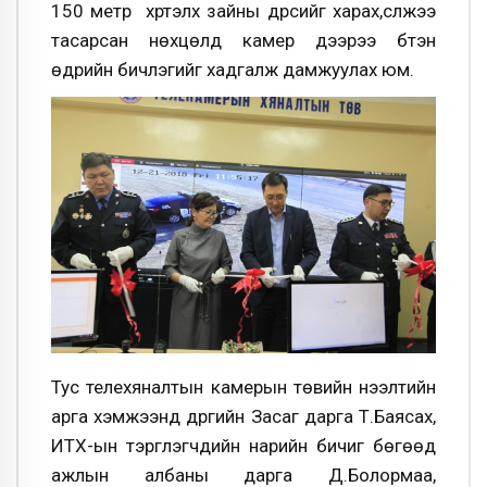
150 метр хүртэлх зайны дүрсийг харах,сүлжээ
тасарсан нөхцөлд камер дээрээ бүтэн
өдрийн бичлэгийг хадгалж дамжуулах юм.
Тус телехяналтын камерын төвийн нээлтийн
арга хэмжээнд дүүргийн Засаг дарга Т.Баясах,
ИТХ-ын тэргүүлэгчдийн нарийн бичиг бөгөөд
ажлын албаны дарга Д.Болормаа,