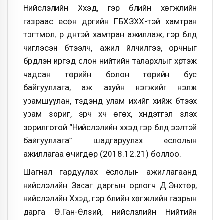
Нийслэлийн Хүүхэд, гэр бүлийн хөгжлийн
газраас есөн дүүргийн ГБХЗХХ-тэй хамтран
тогтмол, үр дүнтэй хамтран ажиллаж, гэр бүлд
чиглэсэн бүтээлч, ажил үйлчилгээ, орчныг
бүрдүүлэн иргэд олон нийтийн талархлыг хүртэж
чадсан төрийн болон төрийн бус
байгууллага, аж ахуйн нэгжийг үнэлж
урамшуулан, тэдэнд улам ихийг хийж бүтээх
урам зориг, эрч хүч өгөх, хүндэтгэл үзүүлэх
зорилготой “Нийслэлийн хүүхэд гэр бүлд ээлтэй
байгууллага” шадгаруулах ёслолын
ажиллагаа өчигдөр (2018.12.21) боллоо.
Шагнал гардуулах ёслолын ажиллагаанд
нийслэлийн Засаг даргын орлогч Д.Энхтөр,
нийслэлийн Хүүхэд, гэр бүлийн хөгжлийн газрын
дарга Ө.Ган-Өлзий, нийслэлийн Нийтийн