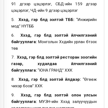
91 дүгээр цэцэрлэг, СБД-ийн 159 дүгээр
цэцэрлэг, ЧД-ийн 9 дүгээр цэцэрлэг
5.
Хүүхэд, гэр бүлд ээлтэй ТББ:
“Инжирийн
мод” НҮТББ
6.
Хүүхэд, гэр бүлд ээлтэй үйлчилгээний
байгууллага:
Монголын Хүүхдийн урлан бүтээх
төв
7.
Хүүхэд, гэр бүлд ээлтэй ресторан зоогийн
газар, худалдаа үйлчилгээний
байгууллага:
“ЮНА ГРАНД” ХХК
8.
Хүүхэд, гэр бүлд ээлтэй үйлдвэр:
“Өгөөж
чихэр боов” ХХК
9.
Хүүхэд, гэр бүлд ээлтэй олон улсын
байгууллага:
МУЗН-ийн Хүүхэд залуучуудын
хөдөлгөөн наар тус тус шалгарав.