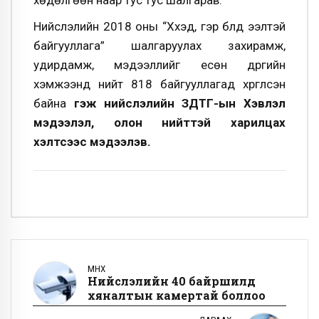
Нийслэлийн 2018 оны “Хүүхэд, гэр бүлд ээлтэй
байгууллага” шалгаруулах захирамж,
удирдамж, мэдээллийг есөн дүүргийн
хэмжээнд нийт 818 байгууллагад хүргүүлсэн
байна
гэж нийслэлийн ЗДТГ-ын Хэвлэл
мэдээлэл, олон нийттэй харилцах
хэлтсээс мэдээлэв.
ӨМНӨХ
Нийслэлийн 40 байршилд
хяналтын камертай боллоо