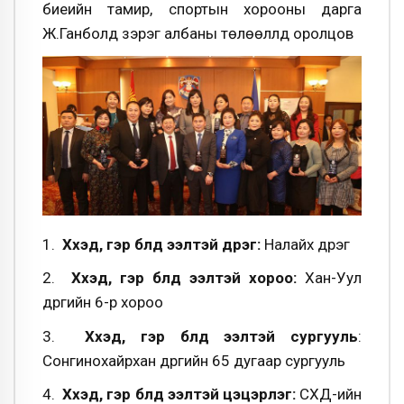
биеийн тамир, спортын хорооны дарга
Ж.Ганболд зэрэг албаны төлөөллүүд оролцов
1.
Хүүхэд, гэр бүлд ээлтэй дүүрэг:
Налайх дүүрэг
2.
Хүүхэд, гэр бүлд ээлтэй хороо:
Хан-Уул
дүүргийн 6-р хороо
3.
Хүүхэд, гэр бүлд ээлтэй сургууль
:
Сонгинохайрхан дүүргийн 65 дугаар сургууль
4.
Хүүхэд, гэр бүлд ээлтэй цэцэрлэг:
СХД-ийн