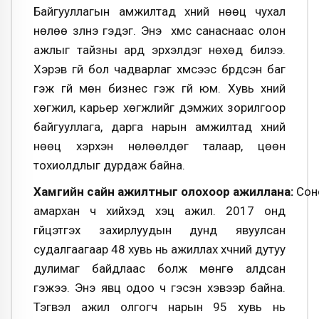
Байгууллагын амжилтад хүний нөөц чухал
нөлөө үзүүлнэ гэдэг. Энэ хүмүүс санаснаас олон
ажлыг тайзны ард эрхэлдэг нөхөд билээ.
Хэрэв үгүй бол чадварлаг хүмүүсээс бүрдсэн баг
гэж үгүй мөн бизнес гэж үгүй юм. Хувь хүний
хөгжил, карьер хөгжлийг дэмжих зорилгоор
байгууллага, дарга нарын амжилтад хүний
нөөц хэрхэн нөлөөлдөг талаар, цөөн
тохиолдлыг дурдаж байна.
Хамгийн
сайн
ажилтныг
олохоор
ажиллана:
Сон
амархан ч хийхэд хэцүү ажил. 2017 онд
гүйцэтгэх захирлуудын дунд явуулсан
судалгаагаар 48 хувь нь ажиллах хүчний дутуу
дулимаг байдлаас болж мөнгө алдсан
гэжээ. Энэ явц одоо ч гэсэн хэвээр байна.
Тэгвэл ажил олгогч нарын 95 хувь нь