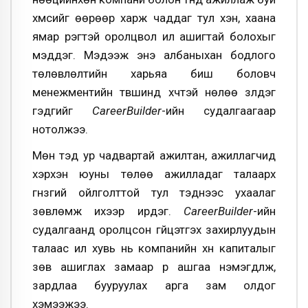
хүмүүсийг өөрөөр харж чаддаг тул хэн, хаана
ямар үүрэгтэй оролцвол илүү ашигтай болохыг
мэддэг. Мэдээж энэ албаныхан бодлого
төлөвлөлтийн харьяа биш боловч
менежментийн түвшинд хүчтэй нөлөө үзүүлдэг
гэдгийг
CareerBuilder
-ийн судалгаагаар
нотолжээ.
Мөн тэд ур чадвартай ажилтан, ажиллагчид
хэрхэн юуны төлөө ажилладаг талаарх
гүнзгий ойлголттой тул тэднээс ухаалаг
зөвлөмж ихээр ирдэг.
CareerBuilder
-ийн
судалгаанд оролцсон гүйцэтгэх захирлуудын
талаас илүү хувь нь компанийн хүн капиталыг
зөв ашиглах замаар үр ашгаа нэмэгдүүлж,
зардлаа бууруулах арга зам олдог
хэмээжээ.