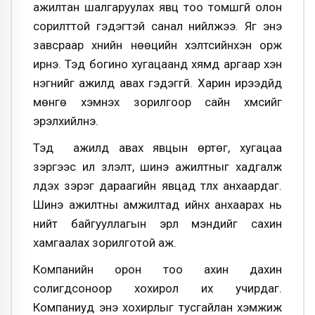
ажилтан шалгаруулах явц тоо томшгүй олон
сорилттой гэдэгтэй санал нийлжээ. Яг энэ
завсраар хүнийн нөөцийн хэлтсийнхэн орж
ирнэ. Тэд богино хугацаанд хямд аргаар хэн
нэгнийг ажилд авах гэдэггүй. Харин ирээдүйд
мөнгө хэмнэх зорилгоор сайн хүмүүсийг
эрэлхийлнэ.
Тэд ажилд авах явцын өртөг, хугацаа
зэргээс илүү үзүүлэлт, шинэ ажилтныг хадгалж
үлдэх зэрэг дараагийн явцад түлхүү анхаардаг.
Шинэ ажилтны амжилтад ийнхүү анхаарах нь
нийт байгууллагын эрүүл мэндийг сахин
хамгаалах зорилготой аж.
Компанийн орон тоо ахин дахин
солигдсоноор хохирол их учирдаг.
Компаниуд энэ хохирлыг тусгайлан хэмжиж