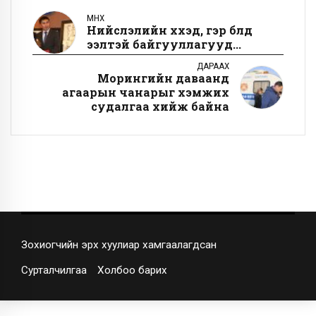
ӨМНӨХ
Нийслэлийн хүүхэд, гэр бүлд
ээлтэй байгууллагууд...
ДАРААХ
Морингийн даваанд
агаарын чанарыг хэмжих
судалгаа хийж байна
Зохиогчийн эрх хуулиар хамгаалагдсан
Сурталчилгаа
Холбоо барих