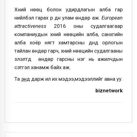
Хүний нөөц болон удирдлагын алба гар
нийлбэл гарах үр дүн улам өндөр аж.
European
attractiveness
2016 оны судалгаагаар
компаниудын хүний нөөцийн алба, санхүүгийн
алба хоёр нягт хамтарсны дүнд орлогын
тайлан өндөр гарч, хүний нөөцийн судалгааны
үзүүлэлтүүд өндөр гарсны нэг нь ажилчдын
сэтгэл ханамж байх аж.
Та
энд
дарж илүү их мэдээ,мэдээллийг авна уу.
biznetwork