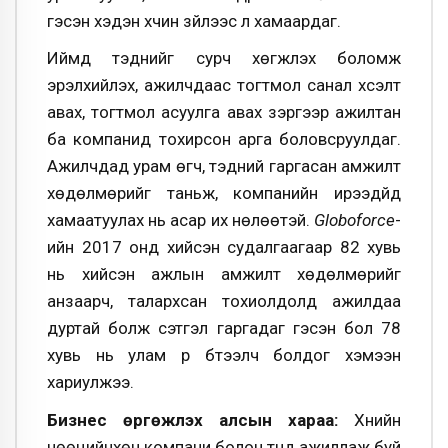
гэсэн хэдэн хүчин зүйлээс л хамаардаг.
Иймд тэднийг сурч хөгжүүлэх боломж
эрэлхийлэх, ажилчдаас тогтмол санал хүсэлт
авах, тогтмол асуулга авах зэргээр ажилтан
ба компанид тохирсон арга боловсруулдаг.
Ажилчдад урам өгч, тэдний гаргасан амжилт
хөдөлмөрийг таньж, компанийн ирээдүйд
хамаатуулах нь асар их нөлөөтэй.
Globoforce
-
ийн 2017 онд хийсэн судалгаагаар 82 хувь
нь хийсэн ажлын амжилт хөдөлмөрийг
анзаарч, талархсан тохиолдолд ажилдаа
дуртай болж сэтгэл гаргадаг гэсэн бол 78
хувь нь улам үр бүтээлч болдог хэмээн
хариулжээ.
Бизнес өргөжүүлэх алсын хараа:
Хүнийн
нөөцийнхөн компани болон түүнд ажиллаж буй