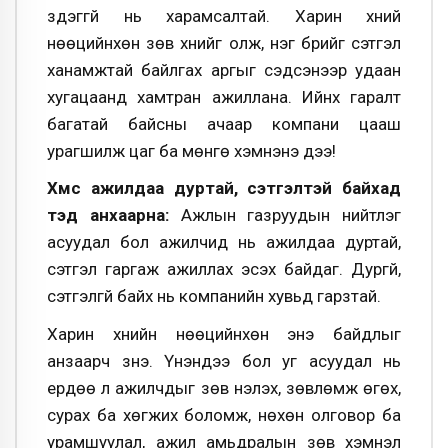
үздэггүй нь харамсалтай. Харин хүний
нөөцийнхөн зөв хүнийг олж, нэг бүрийг сэтгэл
ханамжтай байлгах аргыг сэдсэнээр удаан
хугацаанд хамтран ажиллана. Ийнхүү гаралт
багатай байсны ачаар компани цааш
урагшилж цаг ба мөнгө хэмнэнэ дээ!
Хүмүүс ажилдаа дуртай, сэтгэлтэй байхад
тэд анхаарна:
Ажлын газруудын нийтлэг
асуудал бол ажилчид нь ажилдаа дуртай,
сэтгэл гаргаж ажиллах эсэх байдаг. Дургүй,
сэтгэлгүй байх нь компанийн хувьд гарзтай.
Харин хүнийн нөөцийнхөн энэ байдлыг
анзаарч үзнэ. Үнэндээ бол уг асуудал нь
ердөө л ажилчдыг зөв үнэлэх, зөвлөмж өгөх,
сурах ба хөгжих боломж, нөхөн олговор ба
урамшуулал, ажил амьдралын зөв хэмнэл