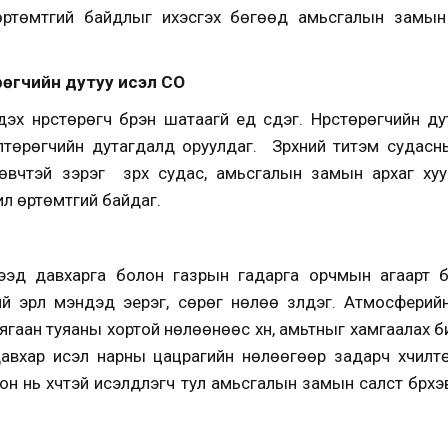
өртөмтгий байдлыг ихэсгэх бөгөөд амьсгалын замын 
өрөгчийн дутуу исэл СО
н дэх нүүрстөрөгч бүрэн шатаагүй үед үүсдэг. Нүүрстөрөгчий
төрөгчийн дутагдалд оруулдаг. Зүрхний титэм судасны
чтэй зэрэг зүрх судас, амьсгалын замын архаг хууч өвч
илүү өртөмтгий байдаг.
эд давхарга болон газрын гадарга орчмын агаарт б
й эрүүл мэндэд эерэг, сөрөг нөлөө үзүүлдэг. Атмосфер
ягаан туяаны хортой нөлөөнөөс хүн, амьтныг хамгаалах 
авхар исэл нарны цацрагийн нөлөөгөөр задарч хүчилтөр
н нь хүчтэй исэлдүүлэгч тул амьсгалын замын салст бүрхэ