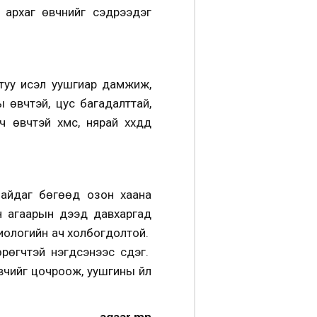
архаг өвчнийг сэдрээдэг
н дутуу исэл уушгиар дамжиж,
 өвчтэй, цус багадалттай,
тэй хүмүүс, нярай хүүхдүүд
айдаг бөгөөд озон хаана
ийн агаарын дээд давхаргад
биологийн ач холбогдолтой.
өгчтэй нэгдсэнээс үүсдэг.
вчийг цочроож, уушгины үйл