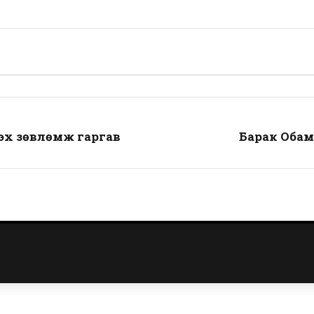
лэх зөвлөмж гаргав
Барак Обам