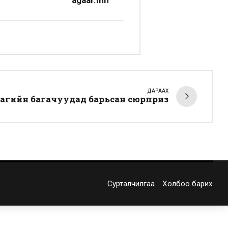
agaar.mn
ДАРААХ
агийн багачуудад барьсан сюрприз
Сурталчилгаа
Холбоо барих