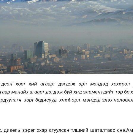
 үүдсэн хорт хий агаарт дэгдэж эрүүл мэндэд хохирол
гаар манайх агаарт дэгдэж буй хүнд элементүүдийг тэр бүр
уулагч хорт бодисууд хүний эрүүл мэндэд үзүүлэх нөлөөл
үүрс, дизель зэрэг хүхэр агуулсан түлшний шаталтаас үүсн