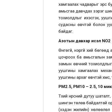
хамгаалах чадварыг эрс б
амьсгаа давчдах зэрэг шин
тохиолдлыг ихэсгэх, уушг
судасны өвчтэй болон уушги
байдаг.
Азотын давхар исэл NO2
Өнгөгүй, үнэргүй хий бөгө
цочроох ба амьсгалын зам
замын өвчний тохиолдлыг и
уушгины хамгаалах механ
уушгины архаг өвчтэй хүмүүс,
РМ2.5, РМ10 – 2.5, 10 м
Түүхий нүүрсний дутуу шатал
шингэн төлөв байдалтай ор
(хэдэн жилийн) нөлөөлөл н