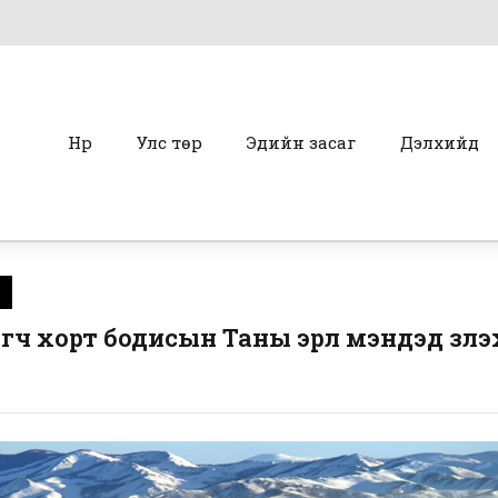
Нүүр
Улс төр
Эдийн засаг
Дэлхийд
 хорт бодисын Таны эрүүл мэндэд үзүүлэх