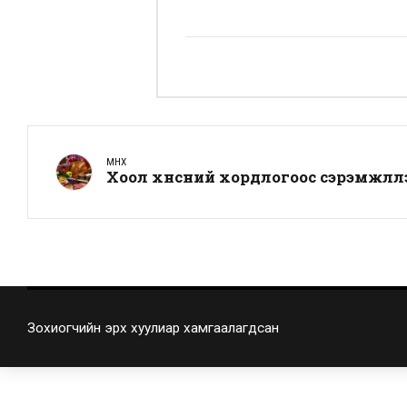
ӨМНӨХ
Хоол хүнсний хордлогоос сэрэмжлүү
Зохиогчийн эрх хуулиар хамгаалагдсан