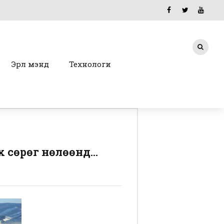
Эрүүл мэнд
Технологи
 сөрөг нөлөөнүүд…