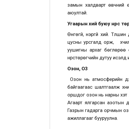
замын халдварт өвчний 
аюултай.
Угаарын хий буюу нүүрс т
Өнгөгүй, үнэргүй хий. Түлши
цусны урсгалд орж, хүчил
уушигны архаг бөглөрөө өв
нүүрстөрөгчийн дутуу исэлд 
Озон, O3
Озон нь атмосферийн дэ
байгаагаас шалтгаалж хүни
оршдог озон нь нарны хэт 
Агаарт ялгарсан азотын д
Газрын гадарга орчмын озо
ажиллагааг бууруулна.