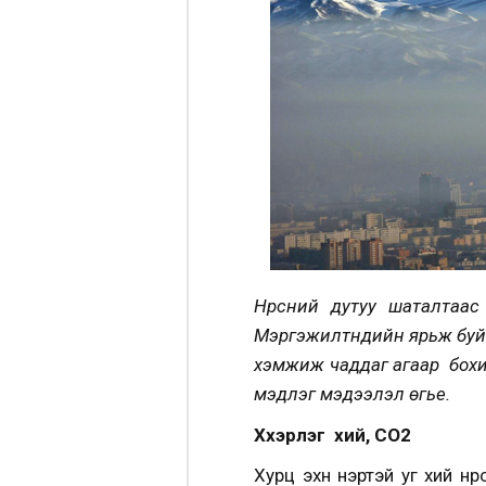
Нүүрсний дутуу шаталтаас
Мэргэжилтнүүдийн
ярьж буй
хэмжиж чаддаг агаар бохирд
мэдлэг мэдээлэл өгье.
Хүхэрлэг хий, CO2
Хурц эхүүн үнэртэй уг хий н