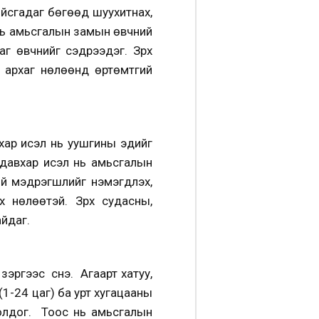
йсгадаг бөгөөд шуухитнах,
 нь амьсгалын замын өвчний
г өвчнийг сэдрээдэг. Зүрх
ууд архаг нөлөөнд өртөмтгий
вхар исэл нь уушгины эдийг
 давхар исэл нь амьсгалын
й мэдрэгшлийг нэмэгдүүлэх,
 нөлөөтэй. Зүрх судасны,
айдаг.
зэргээс үүснэ. Агаарт хатуу,
1-24 цаг) ба урт хугацааны
 болдог. Тоос нь амьсгалын