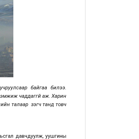
 учруулсаар байгаа билээ.
 хэмжиж чаддаггүй аж. Харин
лийн талаар үзэгч танд товч
э.Амьсгал давчдуулж, уушгины