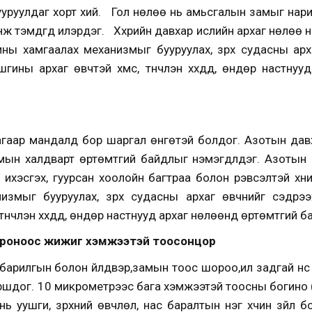
ууруулдаг хорт хий. Гол нөлөө нь амьсгалын замыг нари
ж тэмдгүүд илэрдэг. Хүхрийн давхар ислийн архаг нөлөө
ины хамгаалах механизмыг бууруулах, зүрх судасны арха
ны архаг өвчтэй хүмүүс, түүнчлэн хүүхдүүд, өндөр настн
өд агаар мандалд бор шаргал өнгөтэй болдог. Азотын да
ын халдварт өртөмтгий байдлыг нэмэгдүүлдэг. Азотын
хэсгэх, гуурсан хоолойн багтраа болон үрэвсэлтэй хүни
измыг бууруулах, зүрх судасны архаг өвчнийг сэдрээх
 түүнчлэн хүүхдүүд, өндөр настнууд архаг нөлөөнд өртөмтгий б
икроноос жижиг хэмжээтэй тоосонцор
т, барилгын болон үйлдвэр,замын тоос шороо,ил задгай үнс 
шдог. 10 микрометрээс бага хэмжээтэй тоосны богино (
ь уушги, зүрхний өвчлөл, нас баралтын нэг хүчин зүйл