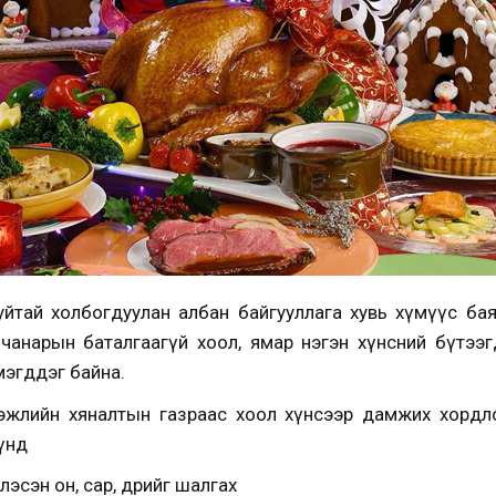
уйтай холбогдуулан албан байгууллага хувь хүмүүс б
 чанарын баталгаагүй хоол, ямар нэгэн хүнсний бүтээ
мэгддэг байна.
эжлийн хяналтын газраас хоол хүнсээр дамжих хордло
Үүнд
эсэн он, сар, өдрийг шалгах