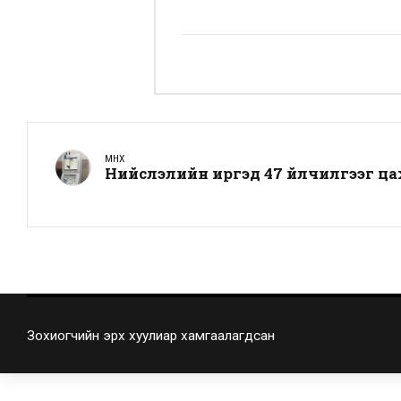
ӨМНӨХ
Нийслэлийн иргэд 47 үйлчилгээг ц
Зохиогчийн эрх хуулиар хамгаалагдсан