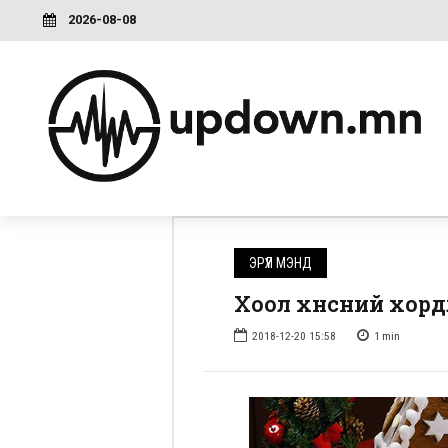
2026-08-08
ЭРҮҮЛ МЭНД
Хоол хүнсний хорд
2018-12-20 15:58
1
min