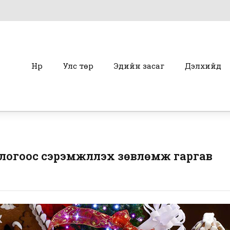
Нүүр
Улс төр
Эдийн засаг
Дэлхийд
логоос сэрэмжлүүлэх зөвлөмж гаргав