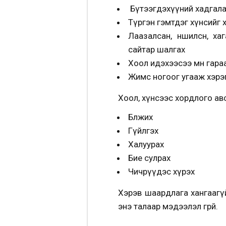
Бүтээгдэхүүний хадгалал
Түргэн гэмтдэг хүнсийг х
Лаазалсан, нөөшилсөн, 
сайтар шалгах
Хоол идэхээсээ өмнө гар
Жимс ногоог угааж хэрэ
Хоол, хүнсээс хордлого ав
Бөөлжих
Гүйлгэх
Халуурах
Бие сулрах
Чичрүүдэс хүрэх
Хэрэв шаардлага хангаагү
энэ талаар мэдээлэл өгөөрөй.