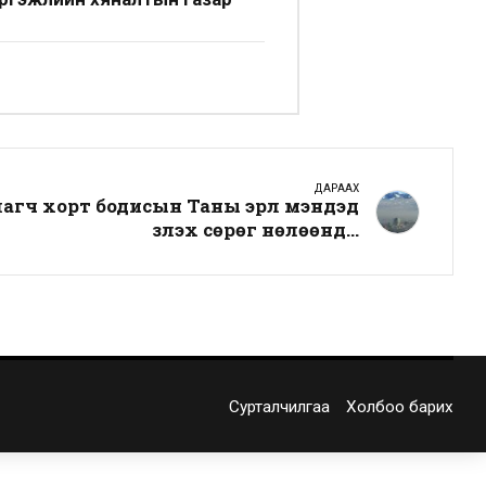
ДАРААХ
агч хорт бодисын Таны эрүүл мэндэд
үзүүлэх сөрөг нөлөөнүүд...
Сурталчилгаа
Холбоо барих