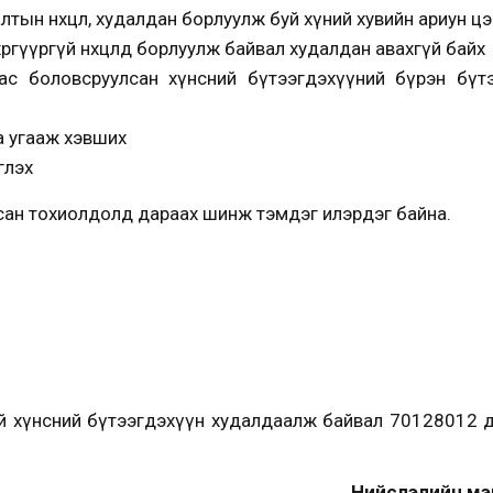
тын нөхцөл, худалдан борлуулж буй хүний хувийн ариун цэ
өргүүргүй нөхцөлд борлуулж байвал худалдан авахгүй байх
хагас боловсруулсан хүнсний бүтээгдэхүүний бүрэн бү
аа угааж хэвших
глэх
сан тохиолдолд дараах шинж тэмдэг илэрдэг байна.
й хүнсний бүтээгдэхүүн худалдаалж байвал 70128012 
Нийслэлийн мэ