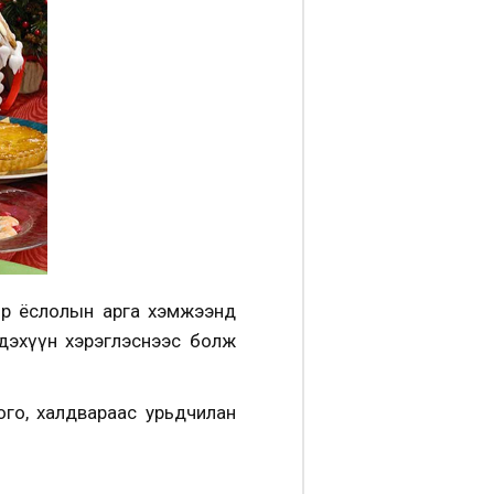
аяр ёслолын арга хэмжээнд
гдэхүүн хэрэглэснээс болж
го, халдвараас урьдчилан