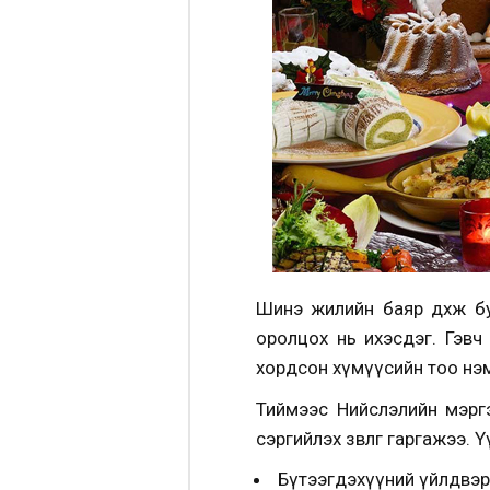
Шинэ жилийн баяр дөхөж б
оролцох нь ихэсдэг. Гэвч
хордсон хүмүүсийн тоо нэ
Тиймээс Нийслэлийн мэрг
сэргийлэх зөвлөгөө гаргажээ. 
Бүтээгдэхүүний үйлдвэрл