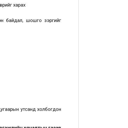
врийг харах
тэн байдал, шошго зэргийг
дугаарын утсанд холбогдон
ргэжлийн хяналтын газар