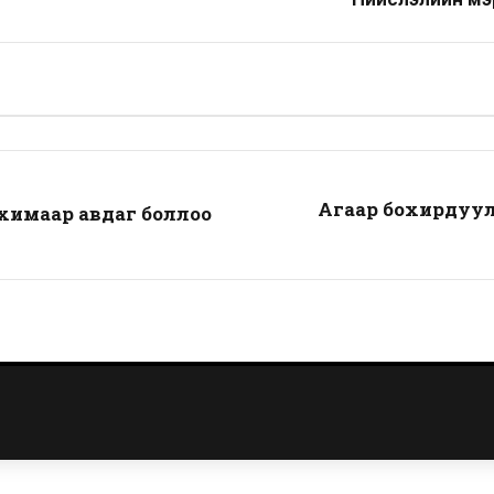
Агаар бохирдуул
ахимаар авдаг боллоо