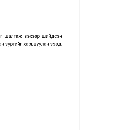
г шалгаж үзэхээр шийдсэн
н зургийг харьцуулан үзээд,