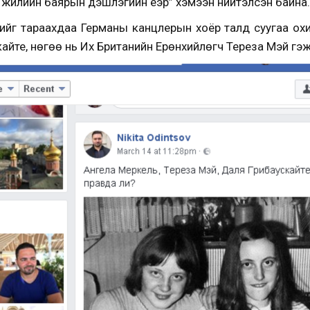
жилийн баярын үдэшлэгийн үеэр” хэмээн нийтэлсэн байна.
гийг тараахдаа Германы канцлерын хоёр талд суугаа ох
айте, нөгөө нь Их Британийн Ерөнхийлөгч Тереза Мэй гэж