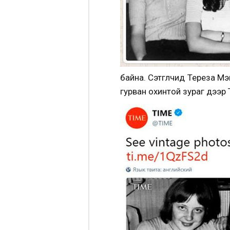
байна. Сэтгүүлчид Тереза М
гурван охинтой зураг дээр Т