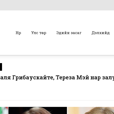
Нүүр
Улс төр
Эдийн засаг
Дэлхийд
аля Грибаускайте, Тереза Мэй нар зал