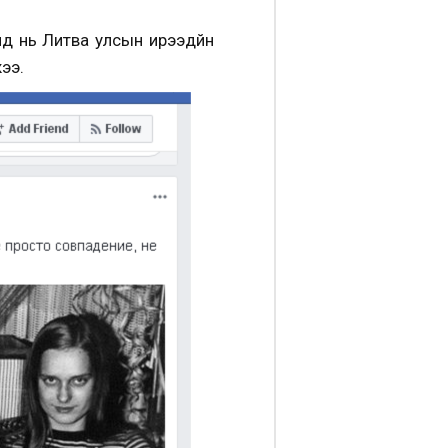
ид нь Литва улсын ирээдүйн
ээ.