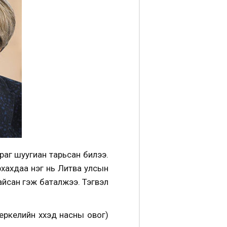
раг шуугиан тарьсан билээ.
рхахдаа нэг нь Литва улсын
айсан гэж баталжээ. Тэгвэл
еркелийн хүүхэд насны овог)