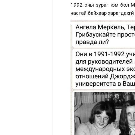
1992 оны зураг юм бол Ме
настай байхаар харагдахгү