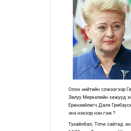
Олон нийтийн сүлжээгээр Г
Залуу Меркелийн хажууд хо
Ерөнхийлөгч Даля Грибауск
энэ үнэхээр үнэн гэж үү?
Тухайлбал, Time сайтад энэ