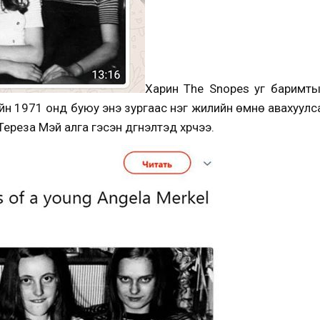
Харин The Snopes уг баримты
эйн 1971 онд буюу энэ зургаас нэг жилийн өмнө авахуулса
ереза Мэй алга гэсэн дүгнэлтэд хүрчээ.