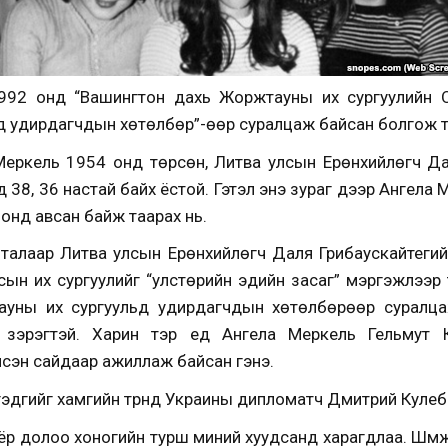
1992 онд “Вашингтон дахь Жоржтауны их сургуулийн 
д удирдагчдын хөтөлбөр”-өөр суралцаж байсан болгож т
Меркель 1954 онд төрсөн, Литва улсын Ерөнхийлөгч Да
 38, 36 настай байх ёстой. Гэтэл энэ зураг дээр Ангела
2 онд авсан байж таарах нь.
талаар Литва улсын Ерөнхийлөгч Даля Грибаускайтегий
ын их сургуулийг “улстөрийн эдийн засаг” мэргэжлээр
уны их сургуульд удирдагчдын хөтөлбөрөөр суралца
эрэгтэй. Харин тэр үед Ангела Меркель Гельмут Ко
лсэн сайдаар ажиллаж байсан гэнэ.
гэдгийг хамгийн түрүүнд Украины дипломатч Дмитрий Куле
ёр долоо хоногийн турш миний хуудсанд харагдлаа. Шүүм