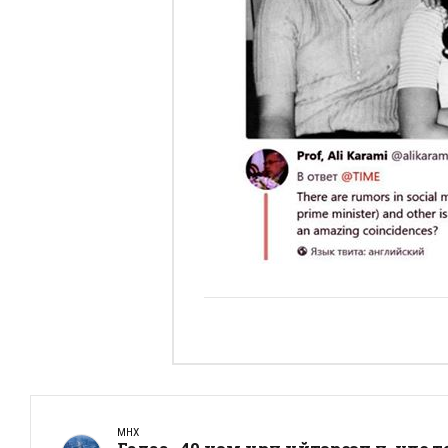
ӨМНӨХ