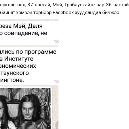
ркель энд 37 настай, Мэй, Грабаускайте нар 36 настай 
й байна” хэмээн тэрбээр Facebook хуудсандаа бичжээ.