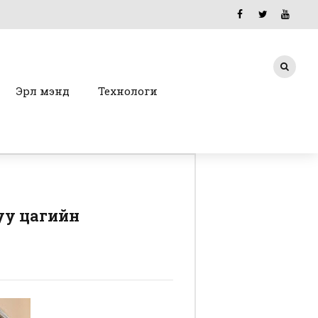
Эрүүл мэнд
Технологи
уу цагийн