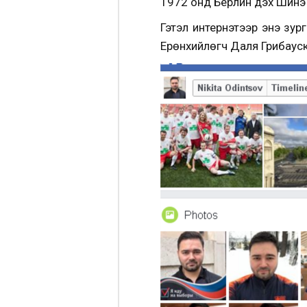
1972 онд Берлин дэх Шинэ 
Гэтэл интернэтээр энэ зур
Ерөнхийлөгч Даля Грибауск