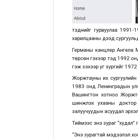
тэднийг гурвуулаа 1991-
харилцааны дээд сургууль
Германы канцлер Ангела 
төрсөн гэхээр тэд 1992 онд
гэж үзэхээр уг зургийг 197
Жоржтауны их сургуулийн 
1983 онд Ленинградын улс
Вашингтон хотноо Жоржта
шинжлэх ухааны доктор з
залуучуудын асуудал эрхэ
Тиймээс энэ зураг “худал” 
“Энэ зурагтай мэдээлэл хо