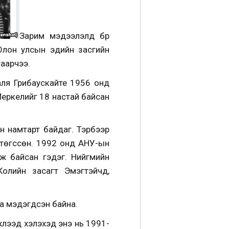
Зарим мэдээлэлд бүр
Олон улсын эдийн засгийн
аарчээ.
ля Грибаускайте 1956 онд
 Меркелийг 18 настай байсан
н намтарт байдаг. Тэрбээр
 төгссөн. 1992 онд АНУ-ын
ж байсан гэдэг. Нийгмийн
лийн засагт Эмэгтэйчүүд,
ба мэдэгдсэн байна.
жлээд хэлэхэд энэ нь 1991-