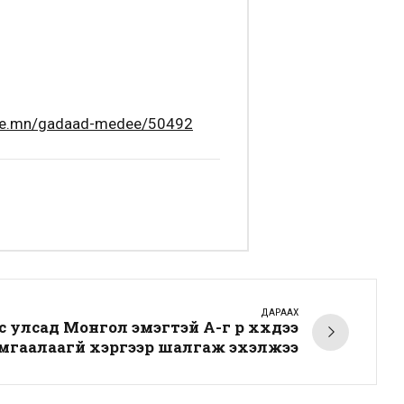
me.mn/gadaad-medee/50492
ДАРААХ
улсад Монгол эмэгтэй А-г үр хүүхдээ
мгаалаагүй хэргээр шалгаж эхэлжээ