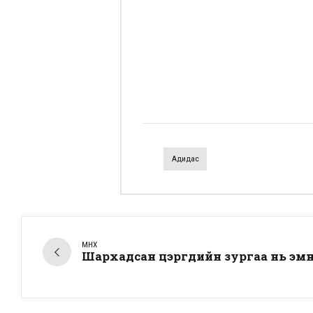
Адидас
ӨМНӨХ
Шархадсан цэргүүдийн зургаа нь эмн