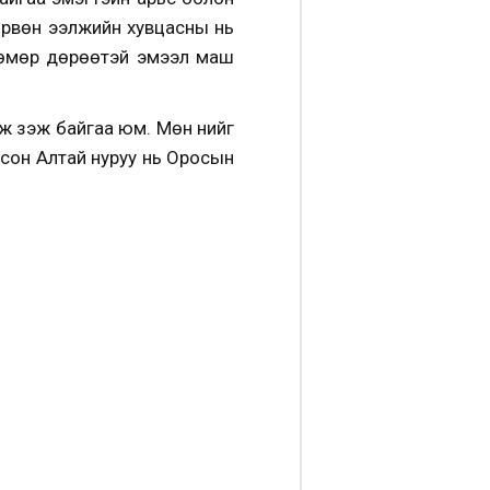
 дөрвөн ээлжийн хувцасны нь
төмөр дөрөөтэй эмээл маш
үзэж байгаа юм. Мөн үүнийг
дсон Алтай нуруу нь Оросын