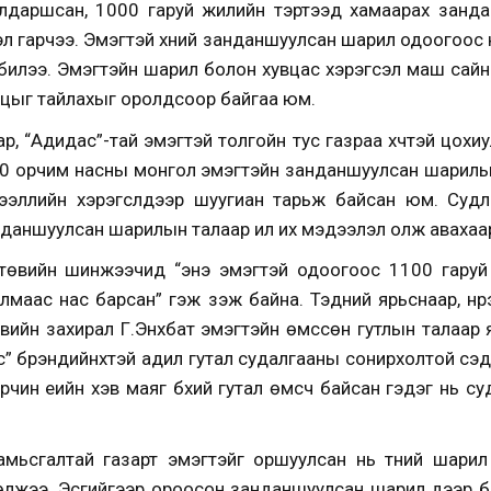
лдаршсан, 1000 гаруй жилийн тэртээд хамаарах занд
л гарчээ. Эмэгтэй хүний занданшуулсан шарил одоогоос
билээ. Эмэгтэйн шарил болон хувцас хэрэгсэл маш сайн 
уцыг тайлахыг оролдсоор байгаа юм.
р, “Адидас”-тай эмэгтэй толгойн тус газраа хүчтэй цох
40 орчим насны монгол эмэгтэйн занданшуулсан шарил
дээллийн хэрэгслүүдээр шуугиан тарьж байсан юм. Суд
анданшуулсан шарилын талаар илүү их мэдээлэл олж аваха
өвийн шинжээчид “энэ эмэгтэй одоогоос 1100 гаруй
лмаас нас барсан” гэж үзэж байна. Тэдний ярьснаар, нүү
с төвийн захирал Г.Энхбат эмэгтэйн өмссөн гутлын талаар
ас” брэндийнхтэй адил гутал судалгааны сонирхолтой сэд
 орчин үеийн хэв маяг бүхий гутал өмсч байсан гэдэг нь 
 амьсгалтай газарт эмэгтэйг оршуулсан нь түүний шари
өлжээ. Эсгийгээр ороосон занданшуулсан шарил дээр б