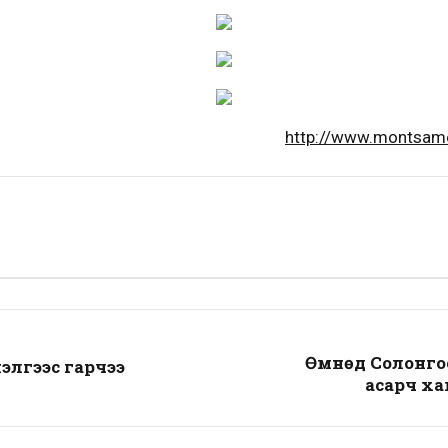
http://www.montsa
Өмнөд Солонгос 
элгээс гарчээ
асарч ха