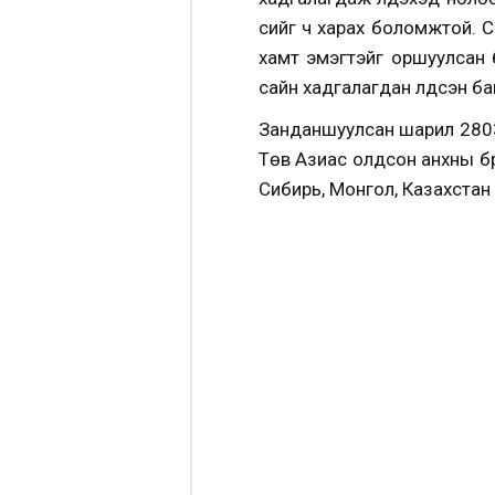
үсийг ч харах боломжтой. С
хамт эмэгтэйг оршуулсан
сайн хадгалагдан үлдсэн ба
Занданшуулсан шарил 2803 
Төв Азиас олдсон анхны бү
Сибирь, Монгол, Казахстан