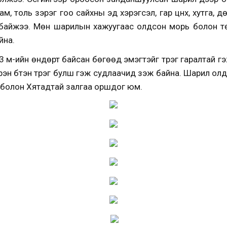
ам, толь зэрэг гоо сайхны эд хэрэгсэл, гар цүнх, хутга,
 байжээ. Мөн шарилын хажуугаас олдсон морь болон 
йна.
м-ийн өндөрт байсан бөгөөд эмэгтэйг түрэг гаралтай гэж 
рэн бүтэн түрэг булш гэж судлаачид үзэж байна. Шарил ол
 болон Хятадтай залгаа оршдог юм.