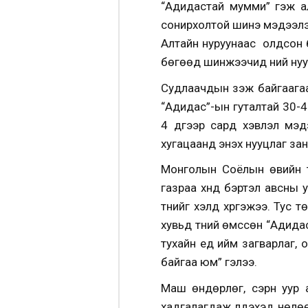
“Адидастай мумми” гэж а
сонирхолтой шинэ мэдээлэ
Алтайн нуруунаас олдсон 
бөгөөд шинжээчид үүний ну
Судлаачдын үзэж байгаагаа
“Адидас”-ын гуталтай 30-
4 дүгээр сард хэвлэл мэ
хугацаанд энэхүү нууцлаг з
Монголын Соёлын өвийн т
газраа хүнд бэртэл авсны у
түүнийг үхэлд хүргэжээ. Ту
хувьд түүний өмссөн “Адид
тухайн үед ийм загварлаг,
байгаа юм” гэлээ.
Маш өндөрлөг, сэрүүн уур
хадгалагдаж үлдэхэд нөлө