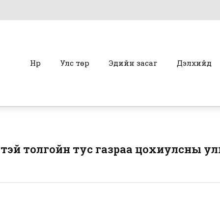
Нүүр
Улс төр
Эдийн засаг
Дэлхийд
гтэй толгойн тус газраа цохиулсны ул