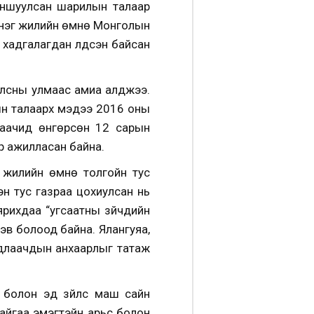
аншуулсан шарилын талаар
 нэг жилийн өмнө Монголын
хадгалагдан үлдсэн байсан
иулсны улмаас амиа алджээ.
ын талаарх мэдээ 2016 оны
лаачид өнгөрсөн 12 сарын
ар ажилласан байна.
 жилийн өмнө толгойн тус
рэн тус газраа цохиулсан нь
 ярихдаа “угсаатны зүйчдийн
эв болоод байна. Ялангуяа,
судлаачдын анхаарлыг татаж
л болон эд зүйлс маш сайн
айгаа эмэгтэйн арьс болон