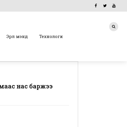
Эрүүл мэнд
Технологи
маас нас баржээ