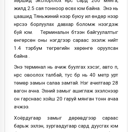
хөршид экспортлох нүүрс сард 200 мянга,
жилд 2.5 сая тонноор өсөх юм байна. Энэ нь
цаашид Тяньжиний үнээр буюу илүү өндөр үнээр
нүүрсээ борлуулах давхар боломж нээгдэж
буй юм. Терминалын бүтээн байгуулалтыг
өнгөрсөн оны нэгдүгээр сараас эхэлж нийт
1.4 тэрбум төгрөгийн хөрөнгө оруулсан
байна .
Энэ терминал нь ачиж буулгах хэсэг, авто пүү,
нүүрс овоолох талбай, тус бүр нь 40 метр урт
төмөр замын салаа замтай. Нэг ачилтаар 28
вагон ачна. Эхний замыг ашиглаж эхэлснээр
он гарснаас хойш 20 гаруй мянган тонн ачаа
ачжээ.
Хоёрдугаар замыг дөрөвдүгээр сараас
барьж эхлэн, зургаадугаар сард дуусгах юм