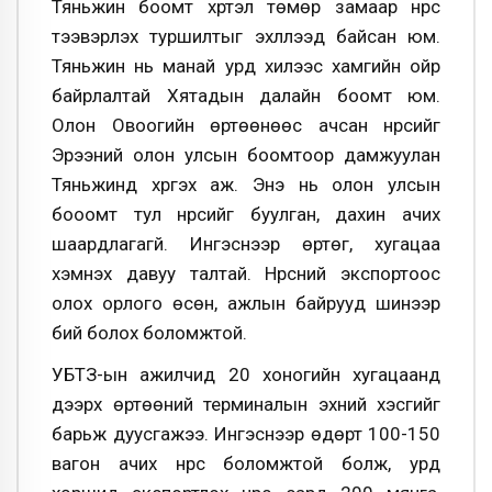
Тяньжин боомт хүртэл төмөр замаар нүүрс
тээвэрлэх туршилтыг эхлүүлээд байсан юм.
Тяньжин нь манай урд хилээс хамгийн ойр
байрлалтай Хятадын далайн боомт юм.
Олон Овоогийн өртөөнөөс ачсан нүүрсийг
Эрээний олон улсын боомтоор дамжуулан
Тяньжинд хүргэх аж. Энэ нь олон улсын
бооомт тул нүүрсийг буулган, дахин ачих
шаардлагагүй. Ингэснээр өртөг, хугацаа
хэмнэх давуу талтай. Нүүрсний экспортоос
олох орлого өсөн, ажлын байрууд шинээр
бий болох боломжтой.
УБТЗ-ын ажилчид 20 хоногийн хугацаанд
дээрх өртөөний терминалын эхний хэсгийг
барьж дуусгажээ. Ингэснээр өдөрт 100-150
вагон ачих нүүрс боломжтой болж, урд