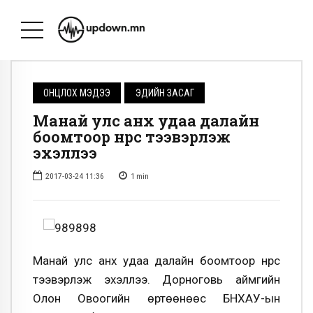
ОНЦЛОХ МЭДЭЭ
ЭДИЙН ЗАСАГ
Манай улс анх удаа далайн
боомтоор нүүрс тээвэрлэж
эхэллээ
2017-03-24 11:36
1
min
Манай улс анх удаа далайн боомтоор нүүрс
тээвэрлэж эхэллээ. Дорноговь аймгийн
Олон Овоогийн өртөөнөөс БНХАУ-ын