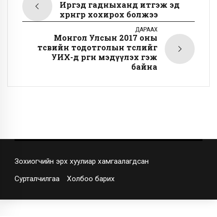
Иргэд гадныханд итгэж эд
хөрөнгөөрөө хохирох болжээ
ДАРААХ
Монгол Улсын 2017 оны
төсвийн тодотголын төслийг
УИХ-д өргөн мэдүүлэх гэж
байна
Зохиогчийн эрх хуулиар хамгаалагдсан
Сурталчилгаа
Холбоо барих