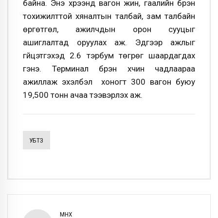
байна. Энэ хүрээнд вагон жин, гаалийн бүрэн
тохижилттой хяналтын талбай, зам талбайн
өргөтгөл, ажилчдын орон сууцыг
ашиглалтад оруулах аж. Эдгээр ажлыг
гүйцэтгэхэд 2.6 тэрбум төгрөг шаардагдах
гэнэ. Терминал бүрэн хүчин чадлаараа
ажиллаж эхэлбэл хоногт 300 вагон буюу
19,500 тонн ачаа тээвэрлэх аж.
УБТЗ
ӨМНӨХ