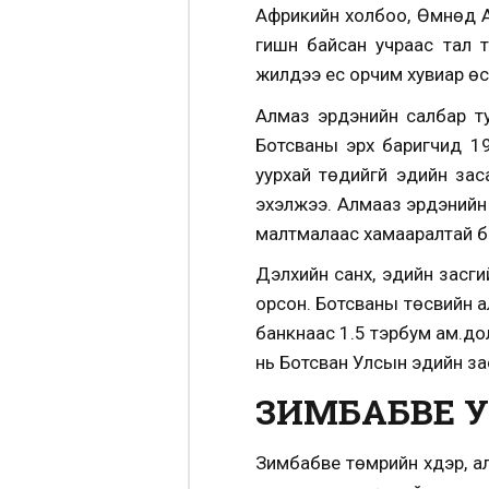
Африкийн холбоо, Өмнөд А
гишүүн байсан учраас та
жилдээ ес орчим хувиар өс
Алмаз эрдэнийн салбар ту
Ботсваны эрх баригчид 1
уурхай төдийгүй эдийн за
эхэлжээ. Алмааз эрдэнийн з
малтмалаас хамааралтай б
Дэлхийн санхүү, эдийн зас
орсон.
Ботсваны төсвийн ал
банкнаас 1.5 тэрбум ам.до
нь Ботсван Улсын эдийн за
ЗИМБАБВЕ 
Зимбабве төмрийн хүдэр, ал