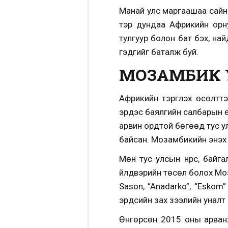
Манай улс маргаашаа сайн т
тэр дундаа Африкийн орн
тулгуур болон бат бэх, на
гэдгийг баталж буй.
МОЗАМБИК 
Африкийн тэргүүлэх өсөл
эрдэс баялгийн салбарын ө
арвин ордтой бөгөөд тус ул
байсан. Мозамбикийн энэхүү
Мөн тyc улсын нүүрс, байга
үйлдвэрийн төсөл болох Моза
Sason, “Anadarko”, “Eskom”
эрдсийн зах зээлийн уналт
Өнгөрсөн 2015 оны арван