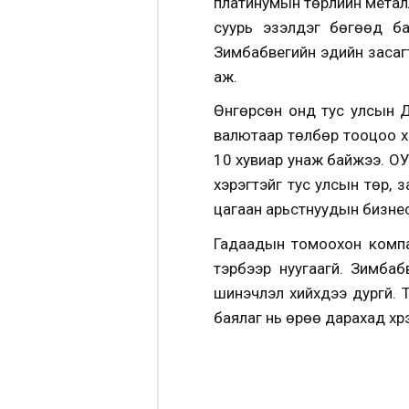
платинумын төрлийн металл
суурь эзэлдэг бөгөөд б
Зимбабвегийн эдийн засагт
аж.
Өнгөрсөн онд тус улсын Д
валютаар төлбөр тооцоо хи
10 хувиар унаж байжээ. ОУ
хэрэгтэйг тус улсын төр, 
цагаан арьстнуудын бизнес
Гадаадын томоохон компан
тэрбээр нуугаагүй.
Зимбабве
шинэчлэл хийхдээ дургүй.
баялаг нь өрөө дарахад хү