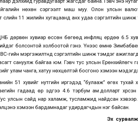
аар дэлхийд гуравдугаарт жагсдаг байна. Гэвч энэ нутаг
айгалийн нөхөн сэргээлт маш муу. Олон улсын валю
 сүүлийн 11 жилийн хугацаанд анх удаа сэргэлтийн шин
НБ дөрвөн хувиар өссөн бөгөөд инфляц ердөө 6.5 хув
йдэг болсонтой холбоотой гэнэ. Үүнээс өмнө Зимбабвег
ВС-гийн мэргэжилтнүүд сэргэлтийн шинж тэмдэг ажиглаг
засагт сануулж байгаа юм. Гэвч тус улсын Ерөнхийлөгч 
ийг улам чанга, хатуу нөхцөлтэй босгоно хэмээн мэдэгд
ийн 51 хувийг нутгийн иргэдэд “булааж” өгөх тухай 
гийн гадаад өр эдүгээ 4.6 тэрбум ам.долларт хүрсэн
 Тус улсын сайд нар халамж, тусламжид найдсан хэвээр.
рэлцэнэ хэмээн бардамнадаг удирдагчдын нэг байсан.
Эх сурвалж: