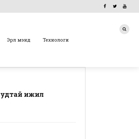
Эрүүл мэнд
Технологи
уудтай ижил