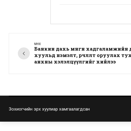
ӨМНӨХ
Банкин дахь мөнгөн хадгаламжийн
хуульд нэмэлт, өөрчлөлт оруулах т
анхны хэлэлцүүлгийг хийлээ
Зохиогчийн эрх хуулиар хамгаалагдсан