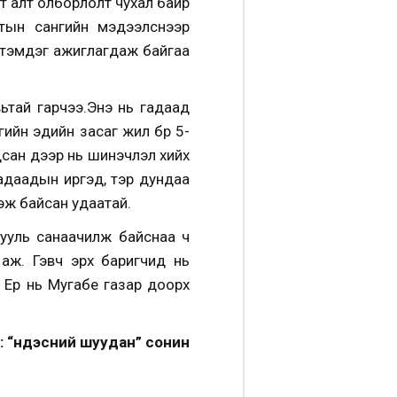
т алт олборлолт чухал байр
тын сангийн мэдээлснээр
ж тэмдэг ажиглагдаж байгаа
ьтай гарчээ.
Энэ нь гадаад
ийн эдийн засаг жил бүр 5-
дсан дээр нь шинэчлэл хийх
гадаадын иргэд, тэр дундаа
эж байсан удаатай.
хууль санаачилж байснаа ч
 аж. Гэвч эрх баригчид нь
 Ер нь Мугабе газар доорх
 “Үндэсний шуудан” сонин