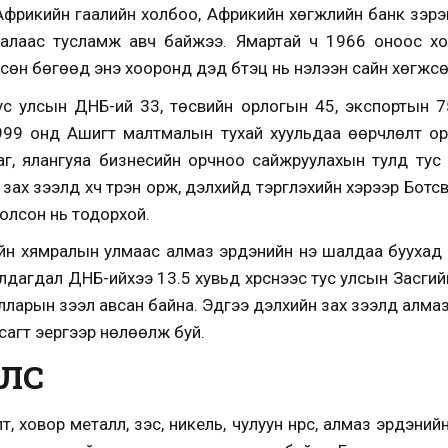
фрикийн гаалийн холбоо, Африкийн хөгжлийн банк зэрэ
л талаас тусламж авч байжээ. Ямартай ч 1966 оноос х
сөн бөгөөд энэ хооронд дэд бүтэц нь нэлээн сайн хөгжсө
с улсын ДНБ-ий 33, төсвийн орлогын 45, экспортын 7
999 онд Ашигт малтмалын тухай хуульдаа өөрчлөлт ору
саг, ялангуяа бизнесийн орчноо сайжруулахын тулд тус
ах зээлд хүч түрэн орж, дэлхийд тэргүүлэхийн хэрээр Бот
олсон нь тодорхой.
гийн хямралын улмаас алмаз эрдэнийн үнэ шалдаа буухад 
дагдал ДНБ-ийхээ 13.5 хувьд хүрснээс тус улсын Засги
лларын зээл авсан байна. Эдүгээ дэлхийн зах зээлд алмаз
сагт эергээр нөлөөлж буй.
УЛС
т, ховор металл, зэс, никель, чулуун нүүрс, алмаз эрдэний