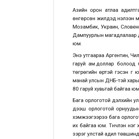
Азийн орон атлаа адилтга
өнгөрсөн жилүүдэд нэлээн 
Мозамбик, Украин, Словен
Дампуурлын магадлалаар д
юм.
Энэ утгаараа Аргентин, Чи
гаруй ам.доллар болоод 
төгрөгийн өртэй гэсэн үг 
манай улсын ДНБ-тэй харь
80 гаруй хувьтай байгаа юм
Бага орлоготой дэлхийн у
дээш орлоготой орнуудын
хэмжээгээрээ бага орлого
их байгаа юм. Түүнчлэн нэг
зэрэг улстай адил төвшинд