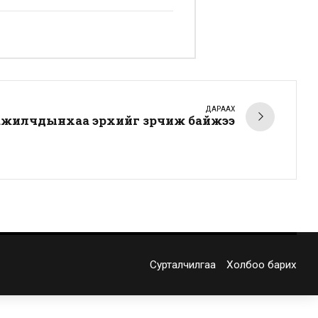
ДАРААХ
ажилчдынхаа эрхийг зөрчиж байжээ
Сурталчилгаа
Холбоо барих