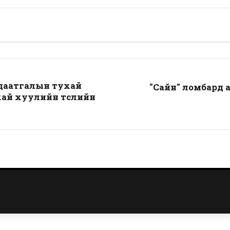
 даатгалын тухай
"Сайн" ломбард 
ухай хуулийн төслийн