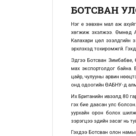
БОТСВАН УЛ
Нэг үе зөвхөн мал аж аху
хөгжиж эхэлжээ. Өмнөд А
Калахари цөл эзэлдгийн з
эрхлэхэд тохиромжгүй. Гэх
Эдүгээ Ботсван Зимбабве, 
мах экспортолдог байна.
Б
цайр, чулууны арвин нөөцт
онд одоогийн ӨАБНУ-д алм
Их Британийн ивээлд 80 га
гэх бие даасан улс болсон
уурхайн орон болох шилж
зэрэгцээ эдийн засаг нь ту
Гэхдээ Ботсван олон намы