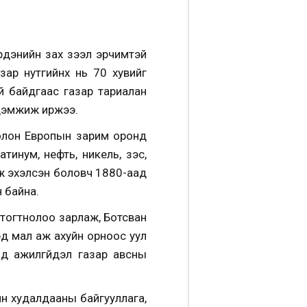
рдэнийн зах зээл эрчимтэй
ар нутгийнх нь 70 хувийг
й байдгаас газар тариалан
 дэмжиж иржээ.
 болон Европын зарим оронд
тинум, нефть, никель, зэс,
ож эхэлсэн боловч 1880-аад
 байна.
 тогтнолоо зарлаж, Ботсван
эд мал аж ахуйн орноос уул
д ажилгүйдэл газар авсны
н худалдааны байгууллага,