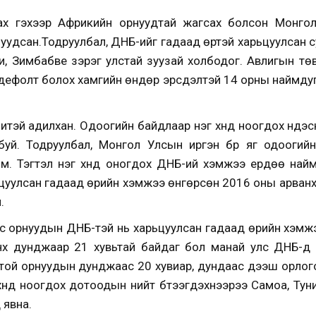
х гэхээр Африкийн орнуудтай жагсах болсон Монголын 
муудсан.
Тодруулбал, ДНБ-ийг гадаад өртэй харьцуулсан 
и, Зимбабве зэрэг улстай зуузай холбодог. Авлигын тө
ефолт болох хамгийн өндөр эрсдэлтэй 14 орны наймду
литэй адилхан. Одоогийн байдлаар нэг хүнд ноогдох үндэ
буй. Тодруулбал, Монгол Улсын иргэн бүр яг одоогий
юм. Тэгтэл нэг хүнд оногдох ДНБ-ий хэмжээ ердөө найм
цуулсан гадаад өрийн хэмжээ өнгөрсөн 2016 оны арван
.
лс орнуудын ДНБ-тэй нь харьцуулсан гадаад өрийн хэмжэ
х дунджаар 21 хувьтай байдаг бол манай улс ДНБ-д 
той орнуудын дунджаас 20 хувиар, дундаас дээш орлог
 хүнд ноогдох дотоодын нийт бүтээгдэхүүнээрээ Самоа, Тун
 явна.