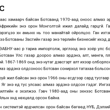
С
йгаас хамаарч байсан Ботсванд 1970-аад оноос алмаз э
фрикийн энэ орон Монголтой ижил далайд гарцгүй. Газ
эрэгцээ хүн амынх нь тоо манайтай ойролцоо. Ган ихтэ
дээ Ботсваны Засгийн газар энэ төрлийн бизнесийг ихэд
ӨАБНУ-аас үр тариа импортолж, эргүүлээд энэ хоёр улс
отсван Улс газар доороо алмаз эрдэнэ, алт, мөнгө, пла
эй. 1867-1869 онд энэ нутаг дэвсгэрт алт ихээр олборл
аз эрдэнэ олдсоноос Ботсван сонирхол татахаа больсон
руй жил байсан энэ орон 1966 оны есдүгээр сард тусгаар
. Яг энэ үед тус улсаас алмаз эрдэнэ олдсон гэдэг. Ингэ
илтийн үе эхэлжээ. Гэвч 1980-аад оны эхнээс Ботсван
йлын хүнд нөхцөлд орсон байна.
н системтэй ардчилсан орон байсан бөгөөд НҮБ, Дэлхий