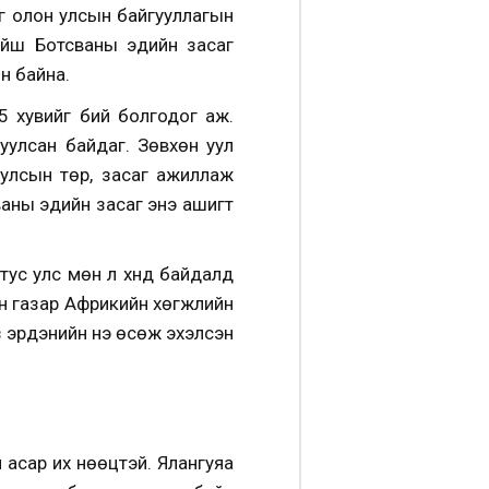
г олон улсын байгууллагын
ойш Ботсваны эдийн засаг
н байна.
5 хувийг бий болгодог
аж.
улсан байдаг. Зөвхөн уул
 улсын төр, засаг ажиллаж
сваны эдийн засаг энэ ашигт
тус улс мөн л хүнд байдалд
йн газар Африкийн хөгжлийн
 эрдэнийн үнэ өсөж эхэлсэн
н асар их нөөцтэй. Ялангуяа