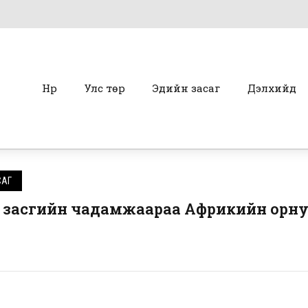
Нүүр
Улс төр
Эдийн засаг
Дэлхийд
САГ
н засгийн чадамжаараа Африкийн орн