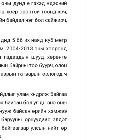
оны дунд үе гэхэд үндэсний
 хоёр оронтой тоонд хүрч,
йн байдал нэг бол сайжирч,
дүнд 5.66 их наяд куб метр
 юм. 2004-2013 оны хооронд
н гадаадын шууд хөрөнгө
жлын байрны тоо буурч, олон
газрын татварын орлогод ч
длыг улам хүндрүүлж байгаа
 байсан бол уг дүн энэ оны
с нууж байсан өрийн хэмжээ
арууны орнуудаас үзүүлдэг
 байгаагаар улсын нийт өр
.