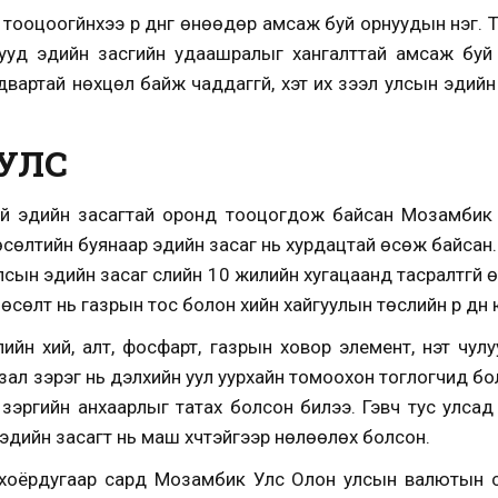
ооцоогүйнхээ үр дүнг өнөөдөр амсаж буй орнуудын нэг. Түүх
ууд эдийн засгийн удаашралыг хангалттай амсаж буй 
йдвартай нөхцөл байж чаддаггүй, хэт их зээл улсын эдий
УЛС
ттэй эдийн засагтай оронд тооцогдож байсан Мозамбик
сөлтийн буянаар эдийн засаг нь хурдацтай өсөж байсан.
сын эдийн засаг сүүлийн 10 жилийн хугацаанд тасралтгүй
 өсөлт нь газрын тос болон хийн хайгуулын төслийн үр дүн
лийн хий, алт, фосфарт, газрын ховор элемент, үнэт чул
л зэрэг нь дэлхийн уул уурхайн томоохон тоглогчид болох 
 зэргийн анхаарлыг татах болсон билээ. Гэвч тус улсад 
 эдийн засагт нь маш хүчтэйгээр нөлөөлөх болсон.
хоёрдугаар сард Мозамбик Улс Олон улсын валютын с