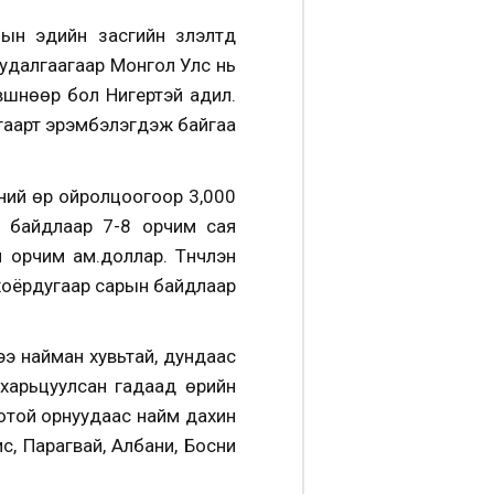
эдийн засгийн үзүүлэлтүүд
судалгаагаар Монгол Улс нь
вшнөөр бол Нигертэй адил.
гаарт эрэмбэлэгдэж байгаа
сний өр ойролцоогоор 3,000
н байдлаар 7-8 орчим сая
 орчим ам.доллар. Түүнчлэн
хоёрдугаар сарын байдлаар
э найман хувьтай, дундаас
харьцуулсан гадаад өрийн
отой орнуудаас найм дахин
ис, Парагвай, Албани, Босни