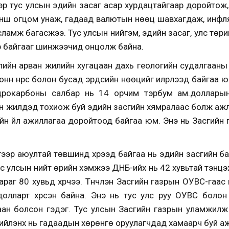
р тус улсын эдийн засаг асар хурдацтайгаар доройтож, 
нш огцом унаж, гадаад валютын нөөц шавхагдаж, инфляц
ламж багасжээ. Тус улсын нийгэм, эдийн засаг, улс төри
р байгааг шинжээчид онцолж байна.
лийн арван жилийн хугацаан дахь геологийн судалгааны 
тонн нүүрс болон бусад эрдсийн нөөцийг илрүүлээд байгаа
гидрокарбоны салбар нь 14 орчим тэрбум ам.доллары
ийн жилүүдэд тохиож буй эдийн засгийн хямралаас болж а
н үйл ажиллагаа доройтоод байгаа юм. Энэ нь Засгийн 
ээр аюултай төвшинд хүрээд байгаа нь эдийн засгийн бай
с улсын нийт өрийн хэмжээ ДНБ-ийх нь 42 хувьтай тэнцэж
раг 80 хувьд хүрчээ. Түүнчлэн Засгийн газрын ОУВС-гаа
олларт хүрсэн байна. Энэ нь тус улс руу ОУВС болон б
ан болсон гэдэг. Тус улсын Засгийн газрын уламжилж
 дийлэнх нь гадаадын хөрөнгө оруулагчдад хамаарч буй аж