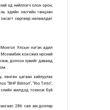
ий эд нийлүүлэгч олон орон,
нь эдийн засгийн ганцхан
н засагт сөргөөр нөлөөлдөг
 Монгол Улсын нэгэн адил
 Мозамбик коксжих нүүрсний
 өсөж, долоон хувийг даваад
 юм.
уу, хөнгөн цагаан хайлуулах
“ВНР Billiton”, “Rio Tinto”,
сүүлийн жилүүдэд тохиож буй
ангаас 286 сая ам.доллар