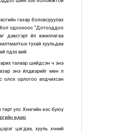
тооддоо шингээх боломжтой
Засгийн газар боловсруулах
их бол одооноос “Дотооддоо
аг дэвсгэрт үйл ажиллагаа
 малтмалтын тухай хуульдаа
й үлдэх вий.
барих талаар шийдсэн ч энэ
азар энэ үйлдвэрийг мөн л
ос олох орлогоо алдчихсан
өрт улс Хүннүгийн үеэс буюу
ргийн өдөр
.
рэг цагдаа, хууль хүчний