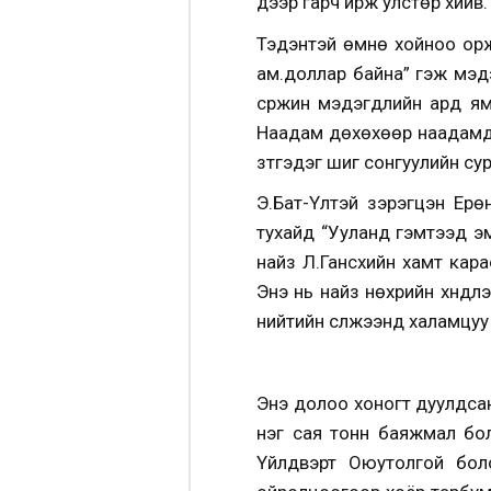
дээр гарч ирж улстөр хийв.
Тэдэнтэй өмнө хойноо орж
ам.доллар байна” гэж мэдэ
сүржин мэдэгдлийн ард ям
Наадам дөхөхөөр наадамд 
зүтгэдэг шиг сонгуулийн су
Э.Бат-Үүлтэй зэрэгцэн Ер
тухайд “Ууланд гэмтээд э
найз Л.Гансүхийн хамт ка
Энэ нь найз нөхрийн хүндл
нийтийн сүлжээнд халамцуу 
Энэ долоо хоногт дуулдса
нэг сая тонн баяжмал бол
Үйлдвэрт Оюутолгой бол