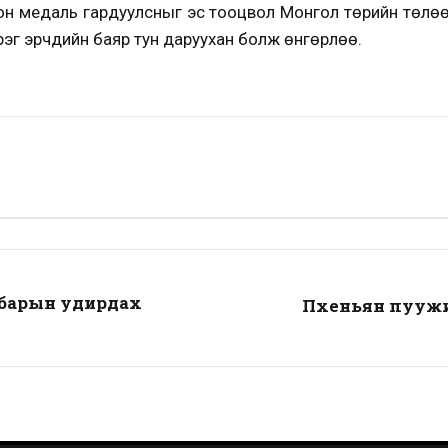
дон медаль гардуулсныг эс тооцвол Монгол төрийн төлөө
г эрчүүдийн баяр тун даруухан болж өнгөрлөө.
лбарын удирдах
Пхеньян пуужин