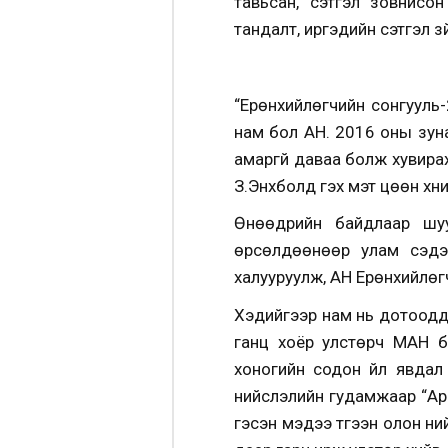
тавьсан, сэтгэл зовнисо
тандалт, иргэдийн сэтгэл зү
“Ерөнхийлөгчийн сонгууль-2
нам бол АН. 2016 оны зун
амаргүй даваа болж хувира
З.Энхболд гэх мэт цөөн хүн
Өнөөдрийн байдлаар шуу
өрсөлдөөнөөр улам сэдэ
халууруулж, АН Ерөнхийлөгч
Хэдийгээр нам нь дотоодд
ганц хоёр улстөрч МАН б
хоногийн содон үйл явдал
нийслэлийн гудамжаар “Ард
гэсэн мэдээ түгээн олон н