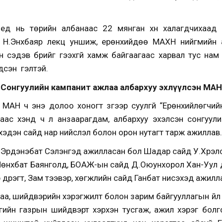
ед нь төрийн албанаас 22 мянган хүн халагдчихаад ба
 Н.Энхбаяр лекц уншиж, ерөнхийдөө МАХН нийгмийн а
 сэдэв бүрийг гээхгүй хамж байгаагаас харвал тус нам
н үү гэлтэй.
Сонгуулийн кампанит ажлаа албархуу эхлүүлсэн МАН
 МАН ч энэ долоо хоногт зүгээр суулгүй “Ерөнхийлөгчий
алаас хэнд ч үл анзаарагдам, албархуу эхэлсэн сонгуул
эдэн сайд нар нийслэл болон орон нутагт тарж ажиллав.
.Эрдэнэбат Сэлэнгэд ажилласан бол Шадар сайд У.Хүрэлсү
.Мөнхбат Баянголд, БОАЖ-ын сайд Д.Оюунхорол Хан-Уул дү
тар дүүрэгт, Зам тээвэр, хөгжлийн сайд Ганбат нисэхэд ажилл
гаа, шийдвэрийн хэрэгжилт болон зарим байгууллагын үйл
асгийн газрын шийдвэрт хэрхэн тусгаж, ажил хэрэг болг