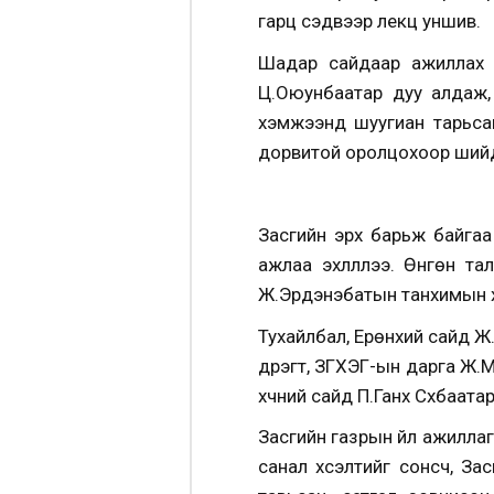
гарц сэдвээр лекц уншив.
Шадар сайдаар ажиллах ү
Ц.Оюунбаатар дуу алдаж,
хэмжээнд шуугиан тарьсан
дорвитой оролцохоор шийдсэ
Засгийн эрх барьж байгаа
ажлаа эхлүүллээ. Өнгөн т
Ж.Эрдэнэбатын танхимын х
Тухайлбал, Ерөнхий сайд Ж
дүүрэгт, ЗГХЭГ-ын дарга Ж
хүчний сайд П.Ганхүү Сүхбаа
Засгийн газрын үйл ажилла
санал хүсэлтийг сонсч, З