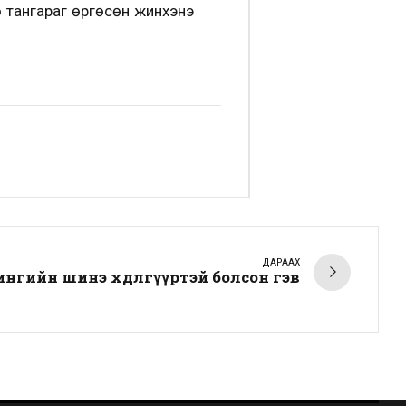
 тангараг өргөсөн жинхэнэ
ДАРААХ
гийн шинэ хөдөлгүүртэй болсон гэв