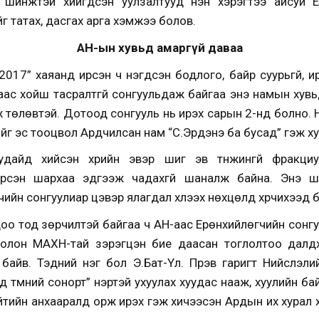
н шинжтэй хийгдсэн уулзалтууд үнэн хэрэгтээ айсуй Е
йг татах, дасгах арга хэмжээ болов.
АН-ын хувьд амаргүй даваа
017” хаяанд ирсэн ч нэгдсэн бодлого, байр суурьгүй, ир
аас хойш тасралтгүй сонгуульдаж байгаа энэ намын хувь
х төлөвтэй. Дотоод сонгууль нь ирэх сарын 2-нд болно.
ийг эс тооцвол Ардчилсан нам “С.Эрдэнэ ба бусад” гэж х
дайд хийсэн үхрийн эвэр шиг эв түнжингүй фракци
рсэн шархаа эдгээж чадахгүй шаналж байна. Энэ ш
ийн сонгуулиар цэвэр ялагдал хүлээх нөхцөлд хүрчихээд б
оо тод зөрчилтэй байгаа ч АН-аас Ерөнхийлөгчийн сонг
олон МАХН-тай зэрэгцэн бие даасан тоглолтоо далдха
 байв. Тэдний нэг бол Э.Бат-Үүл. Пүрэв гаригт Нийслэ
 түмний сонорт” нэртэй ухуулах хуудас нааж, хуулийн б
ийтийн анхааралд орж ирэх гэж хичээсэн Ардын их хурал