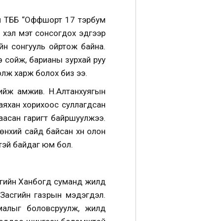
өл ТББ “Оффшорт 17 тэрбум
г хэл мэт сонсогдох эдгээр
йн сонгууль ойртож байна.
 сойж, барианы зурхай руу
олж харж болох биз ээ.
хийж амжив. Н.Алтанхуягын
аяхан хорихоос суллагдсан
аасан гаригт байршуулжээ.
өнхий сайд байсан хүн олон
ртэй байдаг юм бол.
мгийн Ханбогд суманд жилд
 Засгийн газрын мэдэгдэл.
малыг боловсруулж, жилд