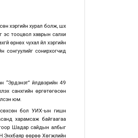
өн хэргийн хурал болж, шүүх
ийг эс тооцвол хаврын салхи
гүй өрнөх чухал үйл хэргийн
н сонгуулийг сонирхогчид
н “Эрдэнэт” үйлдвэрийн 49
эх санхүүгийн өргөтөгөсөн
йлсэн юм.
өхсөн бол УИХ-ын гишүүн
авсанд харамсаж байгаагаа
отоор Шадар сайдын албыг
 Н.Энхбаяр өөрөө Хөгжлийн