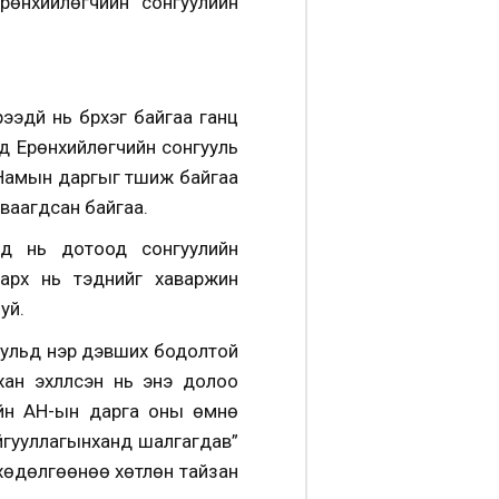
рөнхийлөгчийн сонгуулийн
ээдүй нь бүрхэг байгаа ганц
д Ерөнхийлөгчийн сонгууль
 Намын даргыг түшиж байгаа
уваагдсан байгаа.
уд нь дотоод сонгуулийн
арх нь тэднийг хаваржин
уй.
уульд нэр дэвших бодолтой
н эхлүүлсэн нь энэ долоо
лийн АН-ын дарга оны өмнө
айгууллагынханд шалгагдав”
 хөдөлгөөнөө хөтлөн тайзан