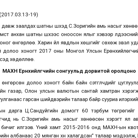
017.03.13-19)
н давж заалдах шатны шүүхэд С.Зоригийн амь насыг хөнөөс
үмүүст анхан шатны шүүхээс оноосон ялыг хэвээр үлдээсн
оног өнгөрлөө. Харин үйл явдлын хөшгийг сөхөж үзвэл удах
уй долоо хоногт 2017 оны Монгол Улсын Ерөнхийлөгчий
гсэд хөдөллөө.
МАХН Ерөнхийлөгчийн сонгуульд дорвитой оролцоно
өнгөрсөн долоо хоногт байн байн сэтгүүлчдийг цуглуула
йн газар, Олон улсын валютын сантай хамтран хэрэгжүүл
улганаас гарсан шийдвэрийн талаар байр сууриа илэрхи
н дарга Ц.Сандуйгийн домогт 60 тэрбум төгрөгийг с
гогчид нь С.Зоригийн амь насыг хөнөөсөн хэрэгт ял 
д бичиг илгээв. Үүний хамт 2015-2016 онд МАХН-ын кв
ийн албанаас 20 мянган хүн халагдсан” талаар мэдээлж,