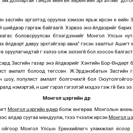
 ам.доллартай тэнцэх мөнгөн хөрөнгийн эргэлтийг до
н засгийн эргэлтэд оруулна хэмээн ярьж ирсэн үе үеийн 
й шийдвэр гаргаж байгаагүй. Хэрвээ энэ үйлдвэрийг бар
хагас боловсруулсан бүтээгдэхүүнийг Монгол Улсын нут
х үйлдвэрт давуу эрхтэйгээр авна” гэсэн заалтыг Ашигт
ө оруулагчидтай үг хэлээ олж эхлэхгүй бол хоосон балгаста
ард Засгийн газар энэ үйлдвэрийг Хэнтийн Бор-Өндөрт 
ист амлалт болоод төгссөн. Ж.Эрдэнэбатын Засгийн г
н шоу, популист амлалт болгочихгүй бол Оюутолгойго
д нэмэртэй, үүн шиг гэрэл гэгээтэй мэдээ гэж үгүй биз ээ.
Монгол цэргийн өдөр
игт
Монгол цэргийн өдөр
болж өнгөрөв. Монголын анхны т
эс алдар суугаа мандуулж, түүхээ түүчээлж ирсэн
Монгол цэ
н ойгоор Монгол Улсын Ерөнхийлөгч уламжлал ёсоор цэ