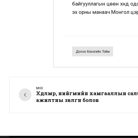
байгууллагын цөөн хүнд о
эх орны манаач Монгол цэрэ
Долоо Хоногийн Тойм
ӨМНӨХ
Хөдөлмөр, нийгмийн хамгааллын са
ажилтны зөвлөгөөн болов