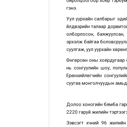
ойролцоогоор хоёр тэрбум
гэнэ.
Уул уурхайн салбарыг эдий
үйлдвэрийн талаар дорвито
олборлосон, баяжуулсан, 
эрхэлж байгаа боловсруула
суулгаж, уул уурхайн хөрөнг
Өнгөрсөн оны хоёрдугаар с
нь сонгуулийн шоу, попул
Ерөнхийлөгчийн сонгуулий
суугаа монголчуудын амьдрал
Долоо хоногийн бямба гар
2220 гаруй жилийн тэртээгэ
Зэвсэгт хүчний 96 жилий