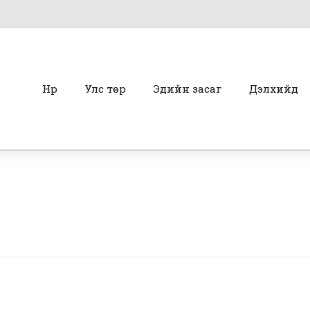
Нүүр
Улс төр
Эдийн засаг
Дэлхийд