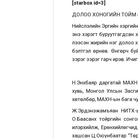
[starbox id=3]
ДОЛОО ХОНОГИЙН ТОЙМ (2
Нийслэлийн Эрүүгийн хэргий
энэ хэрэгт буруутгагдсан х
үлээсэн жирийн нэг долоо х
бэлтгэл өрнөв. Өнгөрч б
зэрэг зэрэг гарч ирэв. Ичи
Н.Энхбаяр даргатай МАХН 
хувь, Монгол Улсын Засги
хөтөлбөр, МАХН-ын бага чу
Ж.Эрдэнэжамъяан НИТХ-ы
О.Баасанхүү тойргийн сон
илэрхийлж, Ерөнхийлөгчи
хашсан Ц.Оюунбаатар “Төр