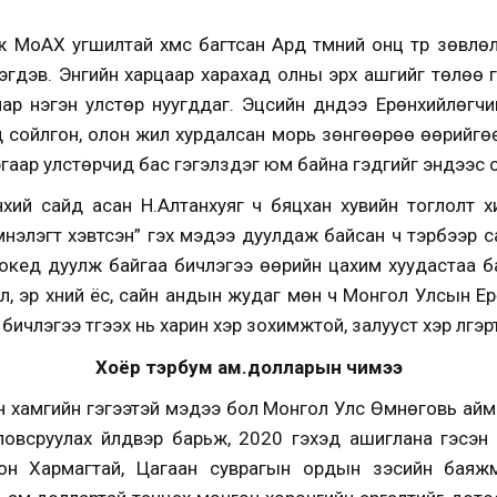
 МоАХ угшилтай хүмүүс багтсан Ард түмний онц түр зөвл
гдэв. Энгийн харцаар харахад олны эрх ашгийг төлөө ү
ар нэгэн улстөр нуугддаг. Эцсийн дүндээ Ерөнхийлөгчи
сойлгон, олон жил хурдалсан морь зөнгөөрөө өөрийгөө
ргаар улстөрчид бас гэгэлздэг юм байна гэдгийг эндээс 
өнхий сайд асан Н.Алтанхуяг ч бяцхан хувийн тоглолт 
мнэлэгт хэвтсэн” гэх мэдээ дуулдаж байсан ч тэрбээр с
раокед дуулж байгаа бичлэгээ өөрийн цахим хуудастаа б
эл, эр хүний ёс, сайн андын жудаг мөн ч Монгол Улсын Ер
бичлэгээ түгээх нь харин хэр зохимжтой, залууст хэр үлгэ
Хоёр тэрбум ам.долларын чимээ
н хамгийн гэгээтэй мэдээ бол Монгол Улс Өмнөговь ай
овсруулах үйлдвэр барьж, 2020 гэхэд ашиглана гэсэн
он Хармагтай, Цагаан суврагын ордын зэсийн баяж