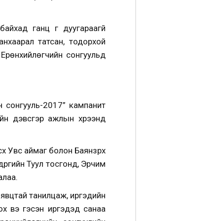
йхад ганц үг дуугараагүй
нхаарал татсан, тодорхой
 Ерөнхийлөгчийн сонгуульд
н сонгууль-2017” кампанит
ийн дэвсгэр ажлын хүрээнд
х Увс аймаг болон Баянзүрх
үргийн Туул тосгонд, Эрчим
алаа.
 явцтай танилцаж, иргэдийн
ох вэ гэсэн иргэдэд санаа