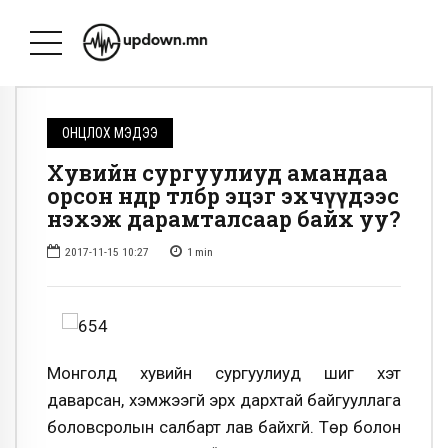
ОНЦЛОХ МЭДЭЭ
Хувийн сургуулиуд амандаа
орсон өндөр төлбөр эцэг эхчүүдээс
нэхэж дарамталсаар байх уу?
2017-11-15 10:27
1
min
Монголд хувийн сургуулиуд шиг хэт
даварсан, хэмжээгүй эрх дархтай байгууллага
боловсролын салбарт лав байхгүй. Төр болон