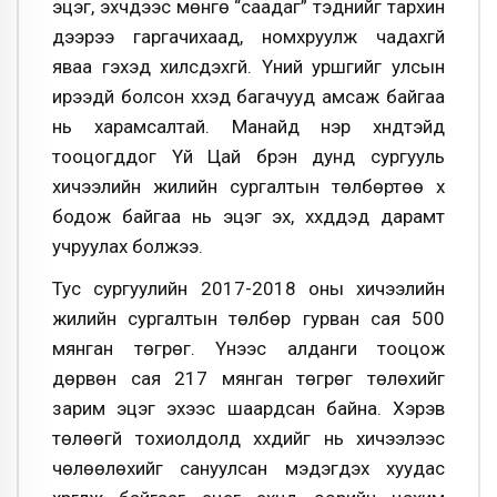
эцэг, эхчүүдээс мөнгө “саадаг” тэднийг тархин
дээрээ гаргачихаад, номхруулж чадахгүй
яваа гэхэд хилсдэхгүй. Үүний уршгийг улсын
ирээдүй болсон хүүхэд багачууд амсаж байгаа
нь харамсалтай. Манайд нэр хүндтэйд
тооцогддог Үй Цай бүрэн дунд сургууль
хичээлийн жилийн сургалтын төлбөртөө хүү
бодож байгаа нь эцэг эх, хүүхдүүдэд дарамт
учруулах болжээ.
Тус сургуулийн 2017-2018 оны хичээлийн
жилийн сургалтын төлбөр гурван сая 500
мянган төгрөг. Үүнээс алданги тооцож
дөрвөн сая 217 мянган төгрөг төлөхийг
зарим эцэг эхээс шаардсан байна. Хэрэв
төлөөгүй тохиолдолд хүүхдийг нь хичээлээс
чөлөөлөхийг сануулсан мэдэгдэх хуудас