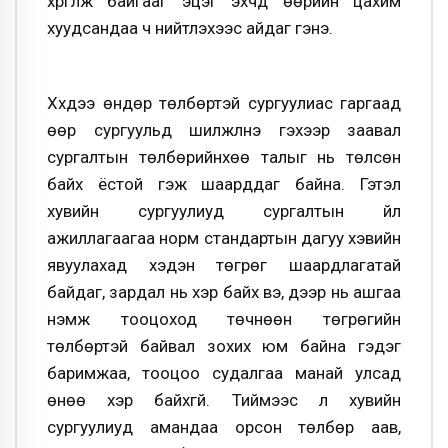
хүргүүлж байгааг эцэг эхчүүд өөрийн цахим
хуудсандаа ч нийтлэхээс айдаг гэнэ.
Хүүхдээ өндөр төлбөртэй сургуулиас гаргаад
өөр сургуульд шилжүүлнэ гэхээр заавал
сургалтын төлбөрийнхөө талыг нь төлсөн
байх ёстой гэж шаарддаг байна. Гэтэл
хувийн сургуулиуд сургалтын үйл
ажиллагаагаа норм стандартын дагуу хэвийн
явуулахад хэдэн төгрөг шаардлагатай
байдаг, зардал нь хэр байх вэ, дээр нь ашгаа
нэмж тооцоход төчнөөн төгрөгийн
төлбөртэй байвал зохих юм байна гэдэг
баримжаа, тооцоо судалгаа манай улсад
өнөө хэр байхгүй. Тиймээс л хувийн
сургуулиуд амандаа орсон төлбөр аав,