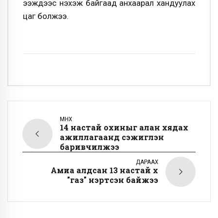
ээжүүдээс нэхэж байгаад анхаарал хандуулах
цаг болжээ.
ӨМНӨХ
14 настай охиныг алан хядах
ажиллагаанд сэжиглэн
баривчилжээ
ДАРААХ
Амиа алдсан 13 настай хүү
"газ" үнэртсэн байжээ