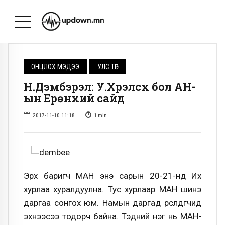
ОНЦЛОХ МЭДЭЭ
УЛС ТӨР
Н.Дэмбэрэл: У.Хүрэлсүх бол АН-
ын Ерөнхий сайд
2017-11-10 11:18
1
min
Эрх баригч МАН энэ сарын 20-21-нд Их
хурлаа хуралдуулна. Тус хурлаар МАН шинэ
даргаа сонгох юм. Намын даргад өрсөлдөгчид
эхнээсээ тодорч байна. Тэдний нэг нь МАН-