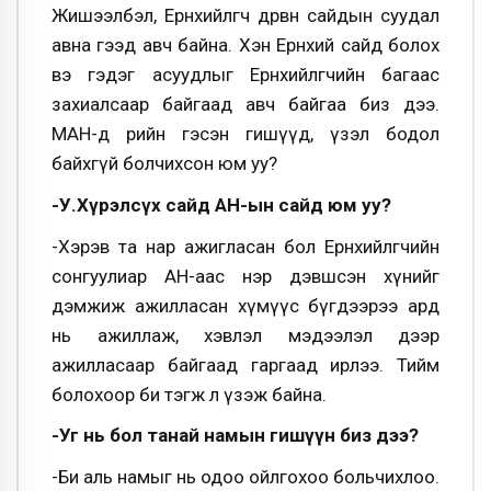
Жишээлбэл, Ерөнхийлөгч дөрвөн сайдын суудал
авна гээд авч байна. Хэн Ерөнхий сайд болох
вэ гэдэг асуудлыг Ерөнхийлөгчийн багаас
захиалсаар байгаад авч байгаа биз дээ.
МАН-д өөрийн гэсэн гишүүд, үзэл бодол
байхгүй болчихсон юм уу?
-У.Хүрэлсүх сайд АН-ын сайд юм уу?
-Хэрэв та нар ажигласан бол Ерөнхийлөгчийн
сонгуулиар АН-аас нэр дэвшсэн хүнийг
дэмжиж ажилласан хүмүүс бүгдээрээ ард
нь ажиллаж, хэвлэл мэдээлэл дээр
ажилласаар байгаад гаргаад ирлээ. Тийм
болохоор би тэгж л үзэж байна.
-Уг нь бол танай намын гишүүн биз дээ?
-Би аль намыг нь одоо ойлгохоо больчихлоо.