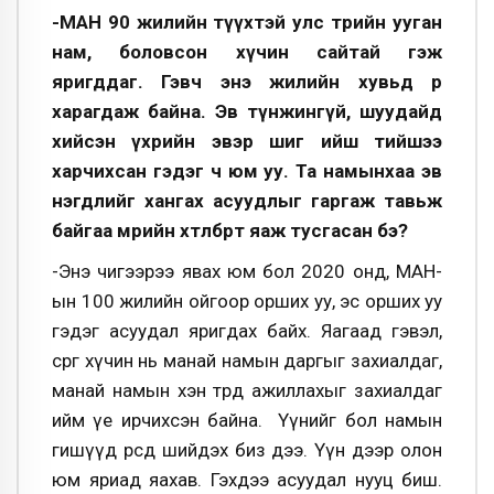
-МАН 90 жилийн түүхтэй улс төрийн ууган
нам, боловсон хүчин сайтай гэж
яригддаг. Гэвч энэ жилийн хувьд өөр
харагдаж байна. Эв түнжингүй, шуудайд
хийсэн үхрийн эвэр шиг ийш тийшээ
харчихсан гэдэг ч юм уу. Та намынхаа эв
нэгдлийг хангах асуудлыг гаргаж тавьж
байгаа мөрийн хөтөлбөртөө яаж тусгасан бэ?
-Энэ чигээрээ явах юм бол 2020 онд, МАН-
ын 100 жилийн ойгоор орших уу, эс орших уу
гэдэг асуудал яригдах байх. Яагаад гэвэл,
сөрөг хүчин нь манай намын даргыг захиалдаг,
манай намын хэн төрд ажиллахыг захиалдаг
ийм үе ирчихсэн байна. Үүнийг бол намын
гишүүд өөрсдөө шийдэх биз дээ. Үүн дээр олон
юм яриад яахав. Гэхдээ асуудал нууц биш.