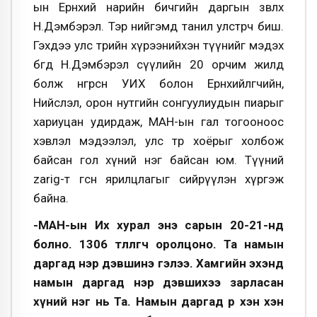
ын Ерөнхий нарийн бичгийн даргын зөвлөх
Н.Дэмбэрэл. Тэр нийгэмд танил улстөрч биш.
Гэхдээ улс төрийн хүрээнийхэн түүнийг мэдэх
бөгөөд Н.Дэмбэрэл сүүлийн 20 орчим жилд
болж өнгөрсөн УИХ болон Ерөнхийлөгчийн,
Нийслэл, орон нутгийн сонгуулиудын пиарыг
хариуцан удирдаж, МАН-ын гал тогооноос
хэвлэл мэдээлэл, улс төр хоёрыг холбож
байсан гол хүний нэг байсан юм. Түүний
zarig-т өгсөн ярилцлагыг сийрүүлэн хүргэж
байна.
-МАН-ын Их хурал энэ сарын
20-21-
нд
болно. 1306 төлөөлөгч оролцоно. Та намын
даргад нэр дэвшинэ гэлээ. Хамгийн эхэнд
намын даргад нэр дэвшихээ зарласан
хүний нэг нь Та. Намын даргад өөр хэн хэн