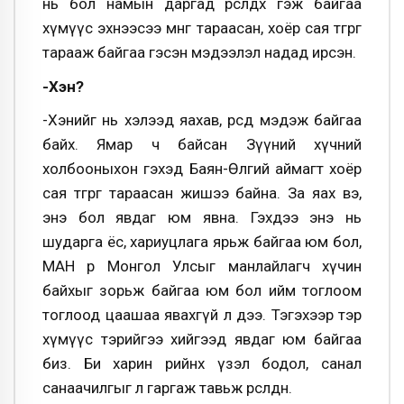
нь бол намын даргад өрсөлдөх гэж байгаа
хүмүүс эхнээсээ мөнгө тараасан, хоёр сая төгрөг
тарааж байгаа гэсэн мэдээлэл надад ирсэн.
-Хэн?
-Хэнийг нь хэлээд яахав, өөрсдөө мэдэж байгаа
байх. Ямар ч байсан Зүүний хүчний
холбооныхон гэхэд Баян-Өлгий аймагт хоёр
сая төгрөг тараасан жишээ байна. За яах вэ,
энэ бол явдаг юм явна. Гэхдээ энэ нь
шударга ёс, хариуцлага ярьж байгаа юм бол,
МАН өөрөө Монгол Улсыг манлайлагч хүчин
байхыг зорьж байгаа юм бол ийм тоглоом
тоглоод цаашаа явахгүй л дээ. Тэгэхээр тэр
хүмүүс тэрийгээ хийгээд явдаг юм байгаа
биз. Би харин өөрийнхөө үзэл бодол, санал
санаачилгыг л гаргаж тавьж өрсөлдөнө.