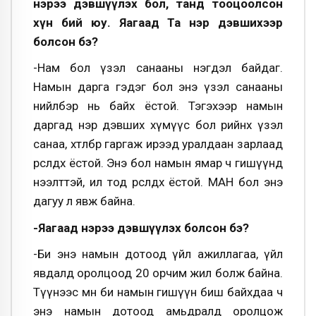
нэрээ дэвшүүлэх бол, танд тооцоолсон
хүн бий юу. Яагаад Та нэр дэвшихээр
болсон бэ?
-Нам бол үзэл санааны нэгдэл байдаг.
Намын дарга гэдэг бол энэ үзэл санааны
нийлбэр нь байх ёстой. Тэгэхээр намын
даргад нэр дэвших хүмүүс бол өөрийнхөө үзэл
санаа, хөтөлбөрөө гаргаж ирээд уралдаан зарлаад
өрсөлдөх ёстой. Энэ бол намын ямар ч гишүүнд
нээлттэй, ил тод өрсөлдөх ёстой. МАН бол энэ
дагуу л явж байна.
-Яагаад нэрээ дэвшүүлэх болсон бэ?
-Би энэ намын дотоод үйл ажиллагаа, үйл
явдалд оролцоод 20 орчим жил болж байна.
Түүнээс өмнө би намын гишүүн биш байхдаа ч
энэ намын дотоод амьдралд оролцож