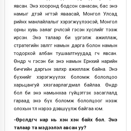
явсан. Энэ хооронд бодсон санасан, бас энэ
намыг өөдтэй өнгөтэй яваасай, Монгол Улсад
өөрийнхөө манлайлалыг хэрэгжүүлээсэй, Монгол
орны хувь заяаг өөрчлөөсэй гэсэн хүслийг тээж
ирсэн. Энэ талаар би үргэлж ажиллаж,
стратегийн зөвлөгөөг намын дарга болон намын
тодорхой албан тушаалтнуудад өгч явсан.
Өнөөдөр ч гэсэн би энэ намын Ерөнхий нарийн
бичгийн даргын зөвлөхөөр ажиллаж байна. Энэ
бүхнийг хэрэгжүүлэх боломж бололцоо
харьцангуй хязгаарлагдмал байлаа. Өнөөдөр
бол би энэ намынхаа гүйцэтгэх засаглалд
гараад энэ бүх боломж бололцоог нээж
олохын төлөө нэрээ дэвшүүлж байгаа юм.
-Өрсөлдөгч нар нь хэн хэн байх бол. Энэ
талаар та мэдээлэл авсан уу?