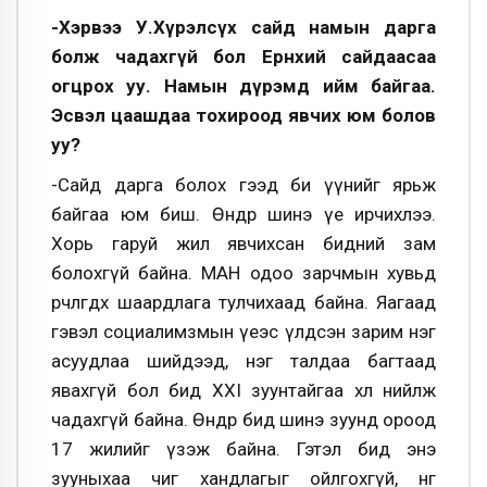
-Хэрвээ У.Хүрэлсүх сайд намын дарга
болж чадахгүй бол Ерөнхий сайдаасаа
огцрох уу. Намын дүрэмд ийм байгаа.
Эсвэл цаашдаа тохироод явчих юм болов
уу?
-Сайд дарга болох гээд би үүнийг ярьж
байгаа юм биш. Өнөөдөр шинэ үе ирчихлээ.
Хорь гаруй жил явчихсан бидний зам
болохгүй байна. МАН одоо зарчмын хувьд
өөрчлөгдөх шаардлага тулчихаад байна. Яагаад
гэвэл социалимзмын үеэс үлдсэн зарим нэг
асуудлаа шийдээд, нэг талдаа багтаад
явахгүй бол бид XXI зуунтайгаа хөл нийлж
чадахгүй байна. Өнөөдөр бид шинэ зуунд ороод
17 жилийг үзэж байна. Гэтэл бид энэ
зууныхаа чиг хандлагыг ойлгохгүй, нөгөө