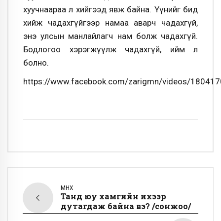
хуучнаараа л хийгээд явж байна. Үүнийг бид
хийж чадахгүйгээр намаа аварч чадахгүй,
энэ улсын манлайлагч нам болж чадахгүй.
Бодлогоо хэрэгжүүлж чадахгүй, ийм л
болно.
https://www.facebook.com/zarigmn/videos/18041
ӨМНӨХ
Танд юу хамгийн ихээр
дутагдаж байна вэ? /сонжоо/