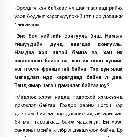
-Өрсөлдөгч хэн байхаас үл шалтгаалаад өөрийнхөө
үзэл бодлыг хэрэгжүүлэхийн төлөө нэр дэвшиж
байгаа юм.
-Энэ бол нийтийн сонгууль биш. Намын
гишүүдийн дунд явагдах сонгууль.
Намдаа хэн нөлөөтэй байна вэ, хэн их
ажилласан байна вэ, хэн их олон хүнийг
нэгтгэсэн фракцитай байна. Тэр хүн ялах
магадлал өндөр харагдаад байна л даа.
Танд ямар нэгэн дэмжлэг байгаа юу?
-Мэдээж хэрэг надад тодорхой хэмжээнд
дэмжлэг байгаа. Гэхдээ зарим нэгэн нэр
дэвшиж байгаа нэр дэвшигчидтэй адилхан
би мөнгө тараагаад байж чадахгүй. Би үзэл
санааны мөрийн хөтөлбөрөө л дэвшүүлж байна. Ер