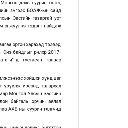
гол дахь суурин төлөөлөгч,
өгчийн зүгээс БОАЖ-ын сайд
сын Засгийн газартай урт
 өргөжүүлнэ гэдэгт найдаж
аагаа эргэн харахад тээвэр,
нэ байдлыг өөрчлөхөөр 2017-
теги”-д тусгасан талаар
илжсэнээс хойшхи хүнд цаг
г үзүүлж ирсэнд талархал
маар Монгол Улсын Засгийн
лон байгаль орчин, аялал
АХБ-ны суурин төлөөлөгчид
ын шинэчлэлийг хөнгөлттэй