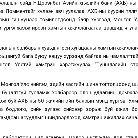
члалын сайд Н.Цэрэнбат Азийн хөгжлийн банк (АХБ)-ны Мон
 Ломментайг хүлээн авч уулзлаа. АХБ-ны суурин төлөөл
зрын гишүүнээр томилогдсонд баяр хүргээд, Монгол Ул
й үргэлжилж ирсэн хамтын ажиллагаагаа цаашид ч улам
лалын салбарын хувьд өнгөрсөн хугацааны хамтын ажиллаг
цангуй бага буюу явцуу хүрээнд байгаа нь чамлалттай. Э
гол Улстай хамтран хэрэгжүүлэх “Түншлэлийн стра
Монгол Улс нийгэм, эдийн засгийн шинэ тогтолцоонд ш
 буцалтгүй тусламж хэлбэрээр олон удаагийн дэмжлэ
иож буй АХБ-ны 50 жилийн ойн баярын мэнд хүргэв. Ул
а бодлого, өөрийн зүгээс хийхээр зорьж буй ажил бо
амдсан асуудлыг шийдвэрлэхэд хамтран ажиллах саналаа 
 лаборатори, цаг агаарын мэдээ цуглуулах дэд станц