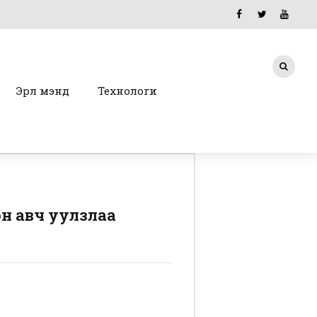
Эрүүл мэнд
Технологи
эн авч уулзлаа