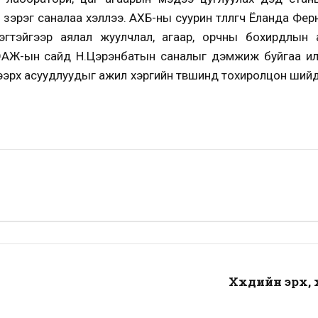
эх зэрэг саналаа хэллээ. АХБ-ны суурин төлөөлөгч Ёланда 
эгтэйгээр аялал жуулчлал, агаар, орчны бохирдлын
АЖ-ын сайд Н.Цэрэнбатын саналыг дэмжиж буйгаа илэр
дээрх асуудлуудыг ажил хэргийн төвшинд тохиролцон ший
Хүүхдийн эрх