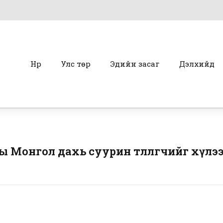
Нүүр
Улс төр
Эдийн засаг
Дэлхийд
 Монгол дахь суурин төлөөлөгчийг хүлэ