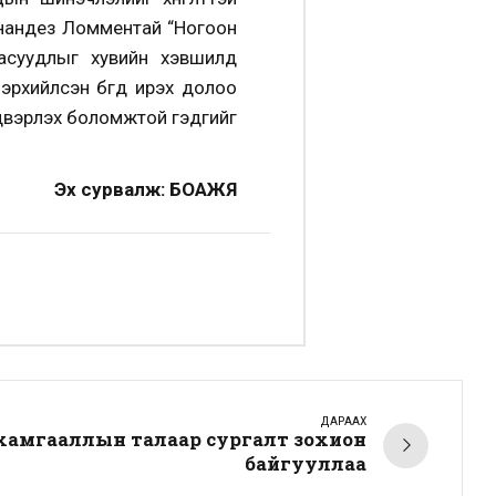
Фернандез Ломментай “Ногоон
 асуудлыг хувийн хэвшилд
хийлсэн бөгөөд ирэх долоо
двэрлэх боломжтой гэдгийг
Эх сурвалж: БОАЖЯ
ДАРААХ
, хамгааллын талаар сургалт зохион
байгууллаа