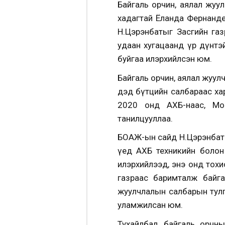
Байгаль орчин, аялал жуул
хадагтай Ёланда Фернандез
Н.Цэрэнбатыг Засгийн га
удаан хугацаанд үр дүнтэ
буйгаа илэрхийлсэн юм.
Байгаль орчин, аялал жуулч
дэд бүтцийн салбараас харь
2020 онд АХБ-наас, Мон
танилцууллаа.
БОАЖ-ын сайд Н.Цэрэнбат 
үед АХБ техникийн болон
илэрхийлээд, энэ онд тох
газраас баримталж байга
жуулчлалын салбарын тулг
уламжилсан юм.
Тухайлбал, байгаль орчны