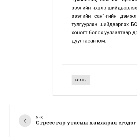
зээлийн нөхцөлөөр шийдвэрл
зээлийн сан”-гийн дэмжл
тулгуурлан шийдвэрлэх БО
хоногт болох уулзалтаар 
дуулгасан юм.
БОАЖЯ
ӨМНӨХ
Стресс гар утасны хамаарал үүсгэдэг