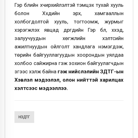
Гэр бүлийн хүчирхийлэлтэй тэмцэх тухай хууль
болон Хүүхдийн эрх, хамгааллын
холбогдолтой хууль, тогтоомж, журмыг
хэрэгжүүлэх явцад дүүргүүдийн Гэр бүл, хүүхэд,
залуучуудын хөгжлийн хэлтсийн
ажилтнуудын ойлголт хандлага нэмэгдэж,
төрийн байгууллагуудын хоорондын уялдаа
холбоо сайжирна гэж зохион байгуулагчдын
зүгээс хэлж байна
гэж нийслэлийн ЗДТГ-ын
Хэвлэл мэдээлэл, олон нийттэй харилцах
хэлтсээс мэдээллээ.
НЗДТГ