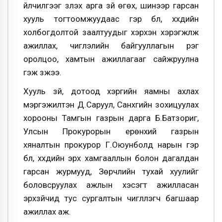
үйлчилгээг үзүүлэх арга зүй өгөх, шинээр гарсан
хууль тогтоомжуудаас гэр бүл, хүүхдийн
холбогдолтой заалтуудыг хэрхэн хэрэгжүүлж
ажиллах, чиглэлийн байгууллагын үүрэг
оролцоо, хамтын ажиллагааг сайжруулна
гэж үзжээ.
Хууль зүй, дотоод хэргийн яамны ахлах
мэргэжилтэн Д.Саруул, Санхүүгийн зохицуулах
хорооны Тамгын газрын дарга Б.Батзориг,
Улсын Прокурорын ерөнхий газрын
хяналтын прокурор Г.Оюунболд нарын гэр
бүл, хүүхдийн эрх хамгааллын болон дагалдан
гарсан журмууд, Зөрчлийн тухай хуулийг
боловсруулах ажлын хэсэгт ажилласан
эрхзүйчид тус сургалтын чиглүүлэгч багшаар
ажиллах аж.