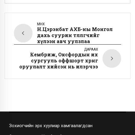
ӨМНӨХ
Н.Цэрэнбат АХБ-ны Монгол
дахь суурин төлөөлөгчийг
хүлээн авч уулзлаа
ДАРААХ
Кембриж, Оксфордын их
сургууль оффшорт хөрөнгө
оруулалт хийсэн нь илэрчээ
Зохиогчийн эрх хуулиар хамгаалагдсан