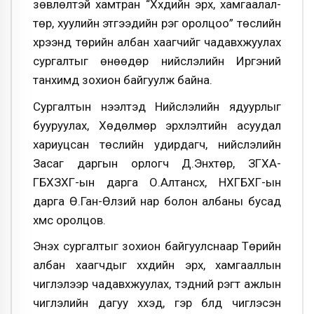
зөвлөлтэй хамтран “Хүүхдийн эрх, хамгаалал-
төр, хуулийн этгээдийн үүрэг оролцоо” төслийн
хүрээнд төрийн албан хаагчийг чадавхжуулах
сургалтыг өнөөдөр нийслэлийн Иргэний
танхимд зохион байгуулж байна.
Сургалтын нээлтэд Нийслэлийн ядуурлыг
бууруулах, Хөдөлмөр эрхлэлтийн асуудал
хариуцсан төслийн удирдагч, нийслэлийн
Засаг даргын орлогч Д.Энхтөр, ЗГХА-
ГБХЗХГ-ын дарга О.Алтансүх, НХГБХГ-ын
дарга Ө.Ган-Өлзий нар болон албаны бусад
хүмүүс оролцов.
Энэхүү сургалтыг зохион байгуулснаар Төрийн
албан хаагчдыг хүүхдийн эрх, хамгааллын
чиглэлээр чадавхжуулах, тэдний үүрэгт ажлын
чиглэлийн дагуу хүүхэд, гэр бүлд чиглэсэн