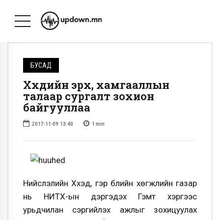
БУСАД
Хүүхдийн эрх, хамгааллын
талаар сургалт зохион
байгууллаа
2017-11-09 13:40
1
min
Нийслэлийн Хүүхэд, гэр бүлийн хөгжлийн газар
нь НИТХ-ын дэргэдэх Гэмт хэргээс
урьдчилан сэргийлэх ажлыг зохицуулах