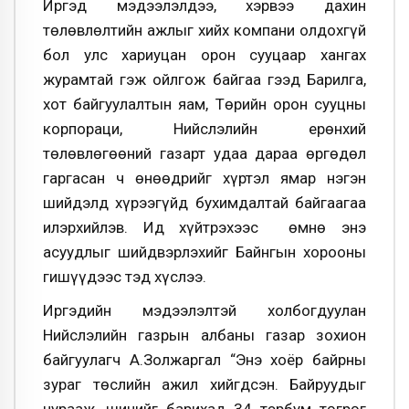
Иргэд мэдээлэлдээ, хэрвээ дахин
төлөвлөлтийн ажлыг хийх компани олдохгүй
бол улс хариуцан орон сууцаар хангах
журамтай гэж ойлгож байгаа гээд Барилга,
хот байгуулалтын яам, Төрийн орон сууцны
корпораци, Нийслэлийн ерөнхий
төлөвлөгөөний газарт удаа дараа өргөдөл
гаргасан ч өнөөдрийг хүртэл ямар нэгэн
шийдэлд хүрээгүйд бухимдалтай байгаагаа
илэрхийлэв. Ид хүйтрэхээс өмнө энэ
асуудлыг шийдвэрлэхийг Байнгын хорооны
гишүүдээс тэд хүслээ.
Иргэдийн мэдээлэлтэй холбогдуулан
Нийслэлийн газрын албаны газар зохион
байгуулагч А.Золжаргал “Энэ хоёр байрны
зураг төслийн ажил хийгдсэн. Байруудыг