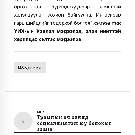
өргөтгөсөн бүрэлдэхүүнээр нээлттэй
хэлэлцүүлэг зохион байгуулна. Ингэснээр
гарц шийдлийг тодорхой болгоё” хэмээв
гэж
УИХ-ын Хэвлэл мэдээлэл, олон нийттэй
харилцах хэлтэс мэдээлэв.
М.Оюунчимэг
ӨМНӨХ
Трампын ач охинд
социализм гэж юу болохыг
заана