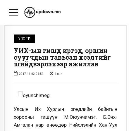
УЛС ТӨР
УИХ-ын гишүүд иргэд, оршин
суугчдын тавьсан хүсэлтийг
шийдвэрлэхээр ажиллав
2017-11-02 09:59
1
min
Улсын Их Хурлын Өргөдлийн байнгын
хорооны гишүүн М.Оюунчимэг, Б.Энх-
Амгалан нар өнөөдөр Нийслэлийн Хан-Уул