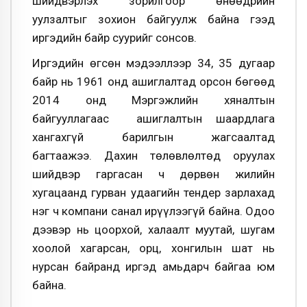
шийдвэрлэх зорилгоор өнөөдрийн
уулзалтыг зохион байгуулж байна гээд
иргэдийн байр суурийг сонсов.
Иргэдийн өгсөн мэдээллээр 34, 35 дугаар
байр нь 1961 онд ашиглалтад орсон бөгөөд
2014 онд Мэргэжлийн хяналтын
байгууллагаас ашиглалтын шаардлага
хангахгүй барилгын жагсаалтад
багтаажээ. Дахин төлөвлөлтөд оруулах
шийдвэр гаргасан ч дөрвөн жилийн
хугацаанд гурван удаагийн тендер зарлахад
нэг ч компани санал ирүүлээгүй байна. Одоо
дээвэр нь цоорхой, халаалт муутай, шугам
хоолой хагарсан, орц, хонгилын шат нь
нурсан байранд иргэд амьдарч байгаа юм
байна.