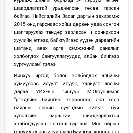
нурааж, шинийг барихад 34 тэрбум төгрөг
шаардлагатай урьдчилсан төсөв гарсан
байгаа. Нийслэлийн Засаг даргын захирамж
2015 онд гарснаас хойш дөрвөн удаа сонгон
шалгаруулах тендер зарласан ч сонирхсон
хуулийн этгээд байхгүйгээс үүдэн дараагийн
шатанд авах арга хэмжээний саналыг
холбогдох байгууллагуудад албан бичгээр
хүргүүлсэн” гэлээ.
Ийнхүү иргэд болон холбогдох албаны
хүмүүсээс асуулт асууж, хариулт авсны
дараа УИХ-ын гишүүн М.Оюунчимэг
“Өргөдлийн байнгын хорооноос энэ хоёр
байрны оршин суугчдын тавьж буй
хүсэлтийг яаралтай шийдвэрлэхтэй
холбогдуулан тогтоол гаргана. Мөн ойрын
өдрүүдэд энэ асуудлаар Байнгын хорооноос