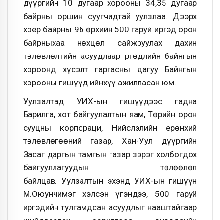
дүүргийн 10 дугаар хорооны 34,35 дугаар
байрны оршин суугчидтай уулзлаа. Дээрх
хоёр байрны 96 өрхийн 500 гаруй иргэд орон
байрныхаа нөхцөл сайжруулах дахин
төлөвлөлтийн асуудлаар Өргөдлийн байнгын
хороонд хүсэлт гаргасны дагуу Байнгын
хорооны гишүүд ийнхүү ажилласан юм.
Уулзалтад УИХ-ын гишүүдээс гадна
Барилга, хот байгуулалтын яам, Төрийн орон
сууцны корпораци, Нийслэлийн ерөнхий
төлөвлөгөөний газар, Хан-Уул дүүргийн
Засаг даргын тамгын газар зэрэг холбогдох
байгууллагуудын төлөөлөл
байлцав. Уулзалтын эхэнд УИХ-ын гишүүн
М.Оюунчимэг хэлсэн үгэндээ, 500 гаруй
иргэдийн тулгамдсан асуудлыг нааштайгаар