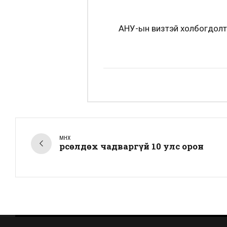
АНУ-
ын
визтэй холбогдолт
ӨМНӨХ
Өрсөлдөх чадваргүй 10 улс орон