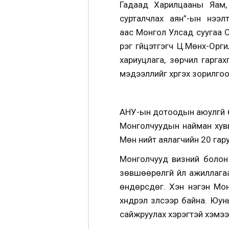
Гадаад Харилцааны Яам,
сурталчлах аян”
-ын нээл
аас Монгол Улсад суугаа 
үүрэг гүйцэтгэгч Ц.Мөнх-О
хариуцлага, зөрчил гаргахг
мэдээллийг хүргэх зорилго
АНУ-ын дотоодын аюулгүй 
Монголчуудын найман хувь,
Мөн нийт аялагчийн 20 гар
Монголчууд
визний болон 
зөвшөөрөлгүй үйл ажиллаг
өндөрсдөг. Хэн нэгэн Мон
хүндрэл үзүүлсээр байна. 
сайжруулах хэрэгтэй
хэмээ