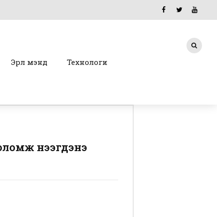
Эрүүл мэнд
Технологи
оломж нээгдэнэ