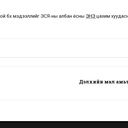
ой бүх мэдээллийг ЭСЯ-
ны
албан ёсны
ЭНЭ
цахим хуудасн
Дэлхийн мал амьт