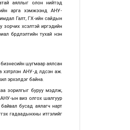
гатай аяллыг олон нийтэд
тийн арга хэмжээнд АНУ-
имдал Галт, ГХ-ийн сайдын
у зорчих хүсэлтэй иргэдийн
ал бүрдүүлэлтийн тухай үнэн
 бизнесийн шугмаар аялсан
хэтрүүлэн АНУ-д үлдсэн
аж.
жил эрхэлдэг байна.
аа зорилгыг буруу мэдүүлж,
 АНУ-ын виз олгох шалгуур
 байвал бусад аялагч нарт
тгэх гадаадынхны итгэлийг