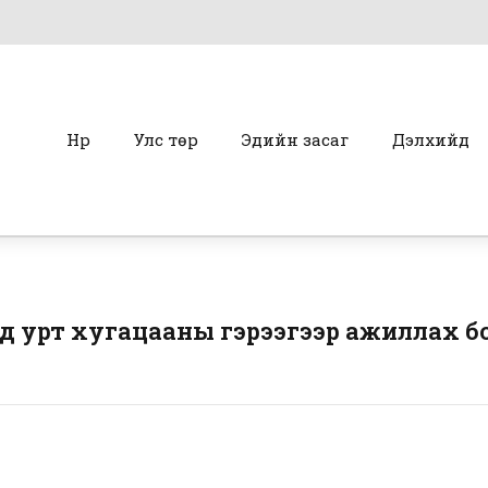
Нүүр
Улс төр
Эдийн засаг
Дэлхийд
 урт хугацааны гэрээгээр ажиллах б