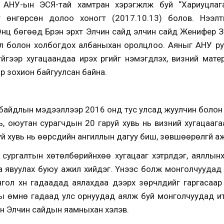
 АНУ-ын ЭСЯ-тай хамтран хэрэгжүүлж буй
“Хариуцла
т өнгөрсөн долоо хоногт (2017.10.13) болов. Нээл
Онц бөгөөд Бүрэн эрхт Элчин сайд элчин сайд Женифер З
ргил болон холбогдох албаныхан оролцлоо. Аяныг АНУ ру
үйгээр хугацаандаа ирэх үүргийг нэмэгдүүлэх,
визний матери
ор зохион байгуулсан байна.
байдлын мэдээллээр 2016 онд тус улсад
жуулчин болон
 оюутан сурагчдын 20 гаруй хувь нь визний хугацаагаа 
уй хувь нь өөрсдийн ангиллын дагуу биш, зөвшөөрөлгүй а
сургалтын хөтөлбөрийнхөө хугацааг хэтрүүлдэг,
аяллынх
аа явуулах буюу ажил хийдэг. Үүнээс болж монголчуудад
гол хүн гадаадад аялахдаа дээрх зөрчлүүдийг гаргасаар
Юуны өмнө гадаад улс орнуудад аялж буй м
онголчуудад и
н Элчин сайдын яамныхан хэлэв.