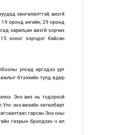
уудад хөнгөлөлттэй, визгүй
 19 оронд энгийн, 29 оронд
сад харилцан визгүй зорчих
 15 хоног зорчдог байсан
лбооны улсад иргэдээ урт
 ажлыг бүтээхийн тулд өдөр
элнэ.
Энэ виз нь тодорхой
л Улс энэ
визийн
хөтөлбөрт
агсаалтаас гарсан.
Энэ оны
н газрын бүрэлдэхүүн ч илүү