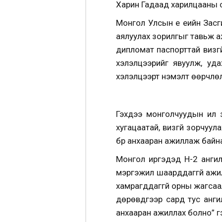
Харин Гадаад харилцааны сай
Монгол Улсын үе үеийн Зас
аялуулах зорилгыг тавьж 
дипломат паспорттай визгү
хэлэлцээрийг явуулж, уда
хэлэлцээрт нэмэлт өөрчлөлт
Гэхдээ монголчуудын илүү
хугацаатай, визгүй зорчуу
бүр анхааран ажиллаж байн
Монгол иргэдэд
Н-2 анги
мэргэжил шаарддаггүй ажи
хамрагддаггүй орны жагса
дөрөвдүгээр сард тус ангил
анхааран ажиллах болно” г