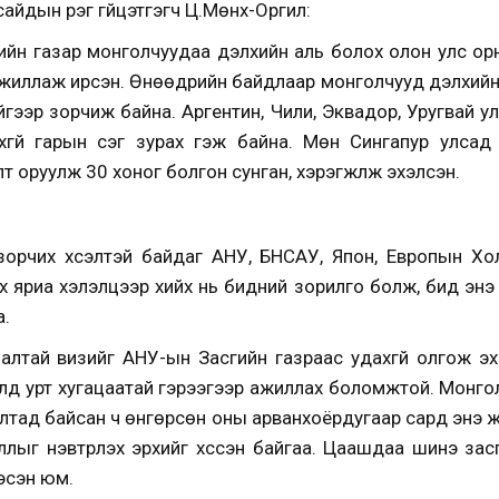
дын үүрэг гүйцэтгэгч​ Ц.
Мөнх-Оргил:
гийн газар монголчуудаа дэлхийн аль болох олон улс орн
ажиллаж ирсэн. Өнөөдрийн байдлаар
монголчууд дэлхийн
йгээр зорчиж байна.
Аргентин, Чили, Эквадор, Уругвай ул
хгүй гарын үсэг зурах гэж байна. Мөн
Сингапур улсад
 оруулж 30 хоног болгон сунган, хэрэгжүүлж эхэлсэн.
 зорчих хүсэлтэй байдаг АНУ,
БНСАУ
, Япон, Европын Хо
лах яриа хэлэлцээр хийх нь бидний зорилго болж, бид энэ
а.
лалтай визийг АНУ-ын Засгийн газраас удахгүй олгож эх
лд урт хугацаатай гэрээгээр ажиллах боломжтой. Монго
алтад байсан ч өнгөрсөн оны
арванхоёрдугаар
сард энэ ж
лыг нэвтрүүлэх эрхийг хүссэн
байгаа. Цаашдаа шинэ засгий
эсэн юм.