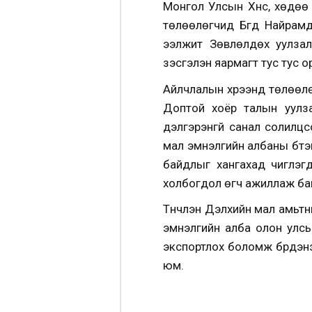
Монгол Улсын Хүнс, хөдөө а
төлөөлөгчид Бүгд Найрам
ээлжит Зөвлөлдөх уулза
үзэсгэлэн яармагт тус тус 
Айлчлалын хүрээнд төлөөл
Доптой хоёр талын уулз
дэлгэрэнгүй санал солил
мал эмнэлгийн албаны бүтэц
байдлыг хангахад чиглэг
холбогдол өгч ажиллаж ба
Түүнчлэн Дэлхийн мал амьтн
эмнэлгийн алба олон улсын
экспортлох боломж бүрдэнэ
юм.