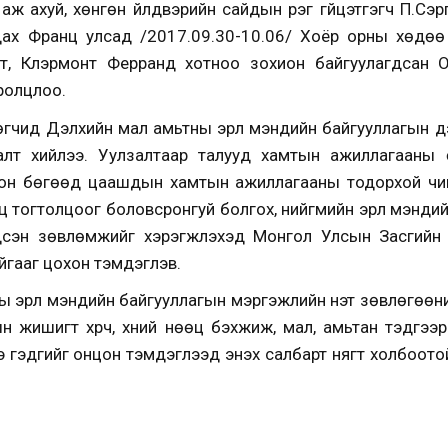
ж ахуй, хөнгөн үйлдвэрийн сайдын үүрэг гүйцэтгэгч П.Сэ
дах Франц улсад /2017.09.30-10.06/ Хоёр орны хөдө
лт, Клэрмонт Ферранд хотноо зохион байгуулагдсан 
оролцлоо.
өгчид Дэлхийн мал амьтны эрүүл мэндийн байгууллагын 
алт хийлээ. Уулзалтаар талууд хамтын ажиллагааны 
цсон бөгөөд цаашдын хамтын ажиллагааны тодорхой чи
 тогтолцоог боловсронгуй болгох, нийгмийн эрүүл мэндийг
дсэн зөвлөмжийг хэрэгжүүлэхэд Монгол Улсын Засгийн 
йгааг цохон тэмдэглэв.
ы эрүүл мэндийн байгууллагын мэргэжлийн үнэт зөвлөгөөн
 жишигт хүрч, хүний нөөц бэхжиж, мал, амьтан тэдгээрий
 гэдгийг онцон тэмдэглээд энэхүү салбарт нягт холбоото