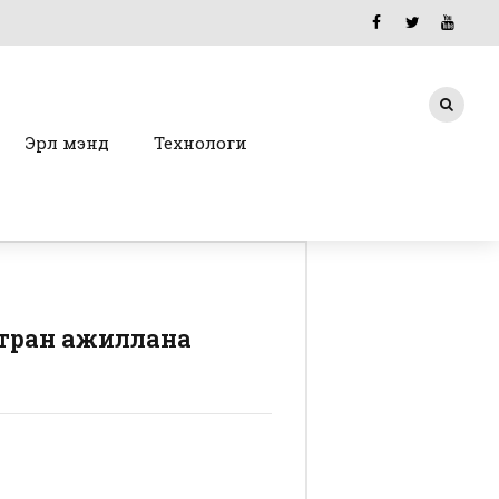
Эрүүл мэнд
Технологи
мтран ажиллана