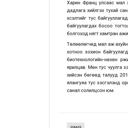
Харин Франц улсаас мал э
дадлага хийлгэх тухай сан
хүсэлтийг тус байгууллага
байгуулагдах босоо тогто
болгоход нягт хамтран аж
Төлөөлөгчид мал аж ахуйн
хотноо зохион байгуулаг
биотехнологийн-нөхөн үрж
ярилцав. Мөн тус чуулга ү
хийсэн бөгөөд талууд 201
ялангуяа тус үзэсгэлэнд о
санал солилцсон юм.
ХХААХҮЯ