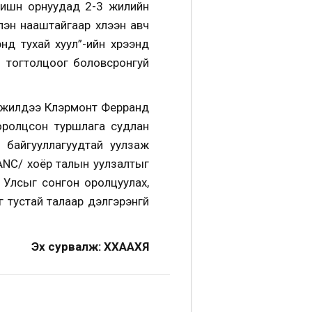
ишүүн орнуудад 2-3 жилийн
лэн нааштайгаар хүлээн авч
нд тухай хуул”-ийн хүрээнд
ц тогтолцоог боловсронгуй
ь жилдээ Клэрмонт Ферранд
оролцсон туршлага судлан
й байгууллагуудтай уулзаж
LANC/ хоёр талын уулзалтыг
 Улсыг сонгон оролцуулах,
 тустай талаар дэлгэрэнгүй
Эх сурвалж: ХХААХҮЯ