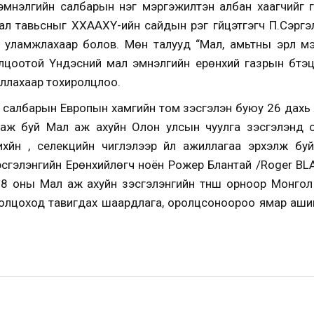
мнэлгийн салбарын нэг мэргэжилтэн албан хаагчийг г
ал тавьсныг ХХААХҮ-ийн сайдын үүрэг гүйцэтгэгч П.Сэргэ
д уламжлахаар болов. Мөн талууд “Мал, амьтны эрүүл мэ
лцоотой Үндэсний мал эмнэлгийн ерөнхий газрын бүтэ
иллахаар тохиролцлоо.
 салбарын Европын хамгийн том үзэсгэлэн буюу 26 дах
даж буй Мал аж ахуйн Олон улсын чуулга үзэсгэлэнд 
ихүйн , селекцийн чиглэлээр үйл ажиллагаа эрхэлж бу
зэсгэлэнгийн Ерөнхийлөгч ноён Рожер Блантай /Roger B
8 оны Мал аж ахуйн үзэсгэлэнгийн түнш орноор Монгол
ролцоход тавигдах шаардлага, оролцсоноороо ямар ашиг