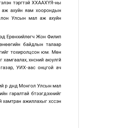
ргэлэн тэргүүтэй ХХААХҮЯ-ны
ө аж ахуйн яам хоорондын
Олон Улсын мал аж ахуйн
дэд Ерөнхийлөгч Жон Филип
өнөөгийн байдлын талаар
гийг тохиролцсон юм. Мөн
 хамгаалах, хүнсний аюулгүй
газар, УИХ-аас онцгой ач
ий үр дүнд Монгол Улсын мал
н гаралтай бүтээгдэхүүнийг
й хамтран ажиллахыг хүссэн