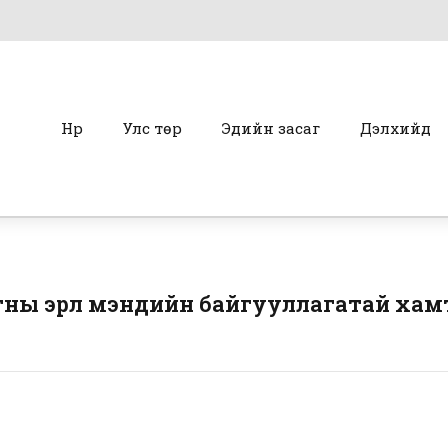
Нүүр
Улс төр
Эдийн засаг
Дэлхийд
ны эрүүл мэндийн байгууллагатай ха