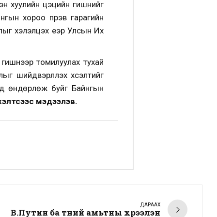
н хуулийн цэцийн гишүүнийг
йнгын хороо пүрэв гарагийн
лыг хэлэлцэх үеэр Улсын Их
ишүүнээр томилуулах тухай
ыг шийдвэрлүүлэх хүсэлтийг
нд өндөрлөж буйг Байнгын
хэлтсээс мэдээлэв.
ДАРААХ
В.Путин ба түүний амьтны хүрээлэн