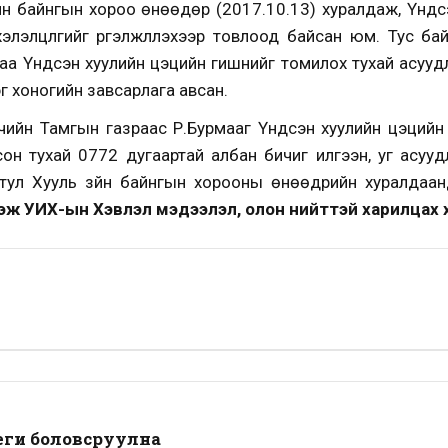
н байнгын хороо өнөөдөр (2017.10.13) хуралдаж, Үндсэ
лэлцүүлгийг үргэлжлүүлэхээр товлоод байсан юм. Тус ба
аа Үндсэн хуулийн цэцийн гишүүнийг томилох тухай асууд
г хоногийн завсарлага авсан.
ийн Тамгын газраас Р.Бурмааг Үндсэн хуулийн цэцийн г
сон тухай 0772 дугаартай албан бичиг илгээн, уг асуудл
н тул Хууль зүйн байнгын хорооны өнөөдрийн хуралдаа
эж УИХ-ын Хэвлэл мэдээлэл, олон нийттэй харилцах 
еги боловсруулна