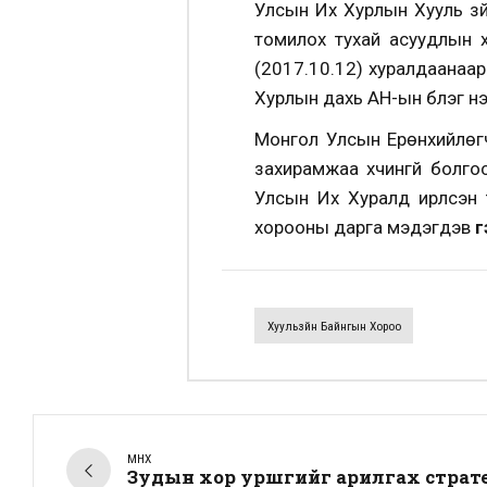
Улсын Их Хурлын Хууль зүй
томилох тухай асуудлын хэ
(2017.10.12) хуралдаанаар
Хурлын дахь АН-ын бүлэг нэ
Монгол Улсын Ерөнхийлөгч
захирамжаа хүчингүй болго
Улсын Их Хуралд ирүүлсэ
хорооны дарга мэдэгдэв
г
Хуульзүйн Байнгын Хороо
ӨМНӨХ
Зудын хор уршгийг арилгах страт