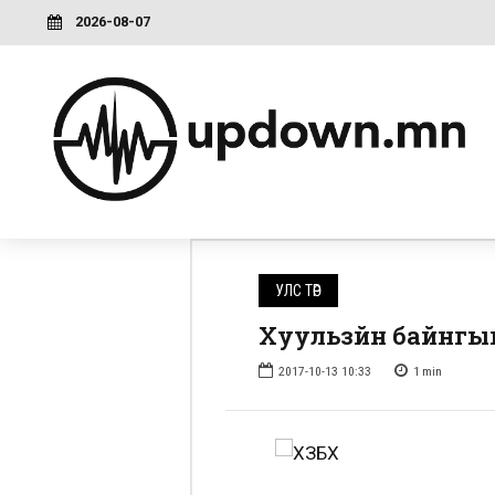
2026-08-07
УЛС ТӨР
Хуульзүйн байнгы
2017-10-13 10:33
1
min