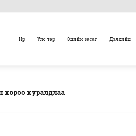
Нүүр
Улс төр
Эдийн засаг
Дэлхийд
н хороо хуралдлаа