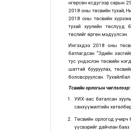
Өнгөрсөн есдүгээр сарын 
2018 оны төсвийн тухай, Н
2018 оны төсвийн хүрээн
тухай хуулийн төслүүд 
төслийг өргөн мэдүүлсэн.
Ингэхдээ 2018 оны төсв
батлагдсан “Эдийн засгий
тус үндэслэн төсвийн нэгд
шаттай бууруулах, төсви
боловсруулсан. Тухайлбал:
Төсвийн орлогын чиглэлээр:
УИХ-аас баталсан хууль
санхүүжилтийн хөтөлбөр
Төсвийн орлогод учирч 
үүсвэрийг дайчлан бааз 