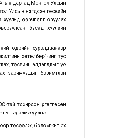
ИХ-ын даргад Монгол Улсын
нгол Улсын нэгдсэн төсвийн
 хуульд өөрчлөлт оруулах
всруулсан бусад хуулийн
ний өдрийн хуралдаанаар
жилтийн хөтөлбөр”-ийг тус
улах, төсвийн алдагдлыг үе
аах зарчмуудыг баримтлан
С-тай тохирсон Өргөтгөсөн
ажлыг эрчимжүүлнэ.
гоор төсөөлж, боломжит эх