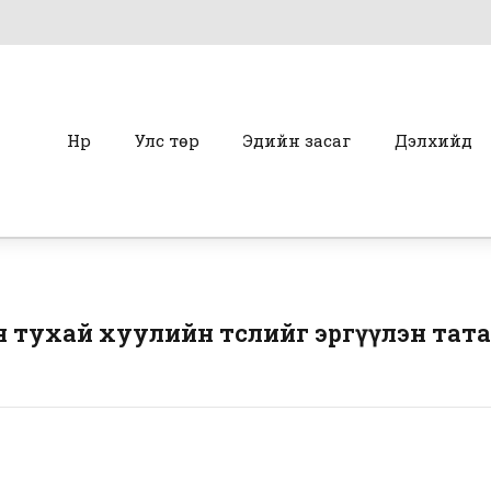
Нүүр
Улс төр
Эдийн засаг
Дэлхийд
 тухай хуулийн төслийг эргүүлэн тат