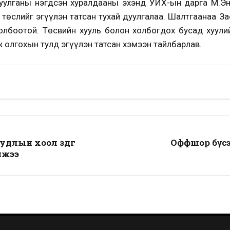
чуулганы нэгдсэн хуралдааны эхэнд УИХ-ын дарга М.Эн
 төслийг эгүүлэн татсан тухай дуулгалаа. Шалтгаанаа З
олбоотой. Төсвийн хууль болон холбогдох бусад хуул
 олгохын тулд эгүүлэн татсан хэмээн тайлбарлав.
длын хоол зөөдөг
Оффшор бүсэ
йжээ