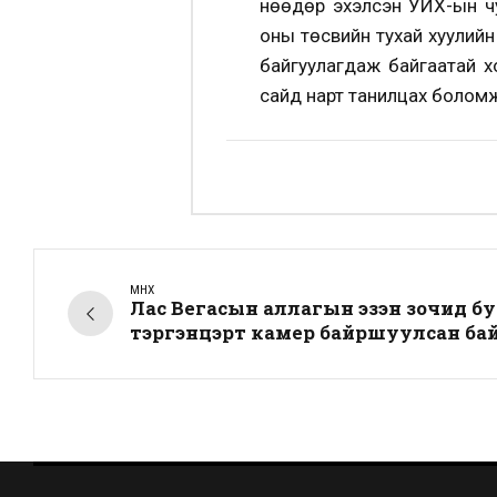
Өнөөдөр эхэлсэн УИХ-ын 
оны төсвийн тухай хуулийн
байгуулагдаж байгаатай х
сайд нарт танилцах боломж
ӨМНӨХ
Лас Вегасын аллагын эзэн зочид буу
тэргэнцэрт камер байршуулсан ба