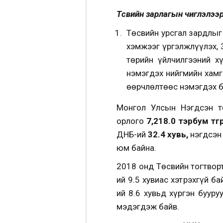
Төсвийн зарлагын чиглэлээр
Төсвийн урсгал зардлыг
хэмжээг үргэлжлүүлэх, 
төрийн үйлчилгээний х
нэмэгдэх нийгмийн хамг
өөрчлөлтөөс нэмэгдэх б
Монгол Улсын Нэгдсэн т
орлого
7,218.0 тэрбум
төг
ДНБ-ий
32.4 хувь,
нэгдсэн
юм байна.
2018 онд Төсвийн тогтвор
ий 9.5 хувиас хэтрэхгүй 
ий 8.6 хувьд хүргэн буур
мэдэгдэж байв.