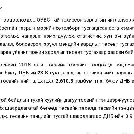
:
 тооцоолохдоо ОУВС-тай тохирсон зарлагын чиглэлээр 
Засгийн газрын мөрийн хөтөлбөрт тусгагдсан арга хэмжэ
үртээмж, чанарыг нэмэгдүүлэх, статистик, хүн ам зүй
аалал, боловсрол, эрүүл мэндийн зардлыг төсөвт тусга
араа үйлчилгээний зардлыг төсөвт тусгахаар заасан бай
өсвийн 2018 оны төсвийн төслийг тооцоход нэгдсэн
рөг
буюу ДНБ-ий
23.8 хувь
, нэгдсэн төсвийн нийт зарлаг
 төсвийн нийт алдагдал
2,610.8 тэрбум
төгрөг
буюу ДНБ-
той байдлын тухай хуулийн дагуу төсвийн тэнцвэржүүл
байх шаардлагатай бөгөөд төсвийн төсөлд төсвийн тэнц
уулж, төсвийн тэнцлийг тусгай шаардлагаас ДНБ-ийн 0.9