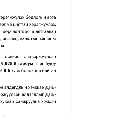
хэрэгжүүлэх бодлогын арга
эг үе шаттай хэрэгжүүлэх,
н өөрчлөлтөөс шалтгаалан
х, инфляц, валютын ханшны
на.
 төсвийн тэнцвэржүүлсэн
а
9,828.8 тэрбум
төгрөг
буюу
ий
8.6
хувь болохоор байгаа
сэн алдагдлын хэмжээ ДНБ-
вэржүүлсэн алдагдлыг ДНБ-
 хувиар сайжруулна хэмээн