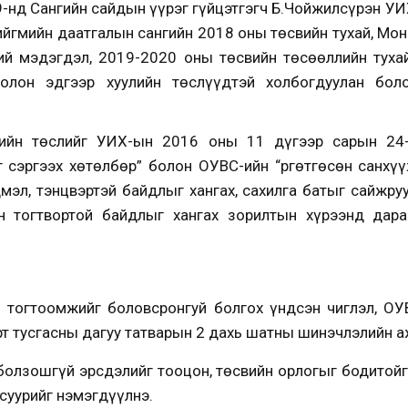
29-нд Сангийн сайдын үүрэг гүйцэтгэгч Б.Чойжилсүрэн У
ийгмийн даатгалын сангийн 2018 оны төсвийн тухай, Мо
ий мэдэгдэл, 2019-2020 оны төсвийн төсөөллийн тухай
болон эдгээр хуулийн төслүүдтэй холбогдуулан боло
ийн төслийг УИХ-ын 2016 оны 11 дүгээр сарын 24-
г сэргээх хөтөлбөр” болон ОУВС-ийн “Өргөтгөсөн санхүү
мэл, тэнцвэртэй байдлыг хангах, сахилга батыг сайжру
йн тогтвортой байдлыг хангах зорилтын хүрээнд дар
 тогтоомжийг боловсронгуй болгох үндсэн чиглэл, ОУВ
т тусгасны дагуу татварын 2 дахь шатны шинэчлэлийн 
болзошгүй эрсдэлийг тооцон, төсвийн орлогыг бодитой
суурийг нэмэгдүүлнэ.