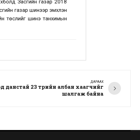
хболд Засгийн газар 2018
асгийн газар шинээр эмхлэн
ийн төслийг шинэ танхимын
ДАРААХ
д данстай 23 төрийн албан хаагчийг
шалгаж байна