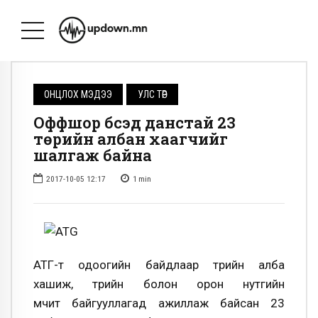
ОНЦЛОХ МЭДЭЭ
УЛС ТӨР
Оффшор бүсэд данстай 23
төрийн албан хаагчийг
шалгаж байна
2017-10-05 12:17
1
min
АТГ-т одоогийн байдлаар төрийн алба
хашиж,
төрийн болон орон нутгийн
өмчит байгууллагад ажиллаж байсан 23