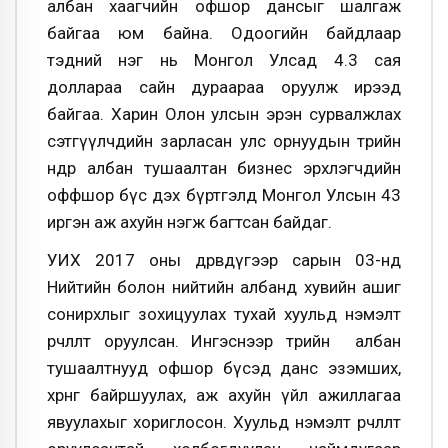
албан хаагчийн офшор дансыг шалгаж
байгаа юм байна. Одоогийн байдлаар
тэдний нэг нь Монгол Улсад 4.3 сая
доллараа сайн дураараа оруулж ирээд
байгаа. Харин Олон улсын эрэн сурвалжлах
сэтгүүлчдийн зарласан улс орнуудын төрийн
өндөр албан тушаалтан бизнес эрхлэгчдийн
оффшор бүс дэх бүртгэлд Монгол Улсын 43
иргэн аж ахуйн нэгж багтсан байдаг.
УИХ 2017 оны дөрөвдүгээр сарын 03-нд
Нийтийн болон нийтийн албанд хувийн ашиг
сонирхлыг зохицуулах тухай хуульд нэмэлт
өөрчлөлт оруулсан. Ингэснээр төрийн албан
тушаалтнууд офшор бүсэд данс эзэмших,
хөрөнгө байршуулах, аж ахуйн үйл ажиллагаа
явуулахыг хориглосон. Хуульд нэмэлт өөрчлөлт