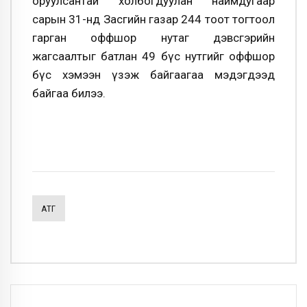
оруулсантай холбогдуулан наймдугаар
сарын 31-нд
Засгийн газар 244 тоот тогтоол
гарган оффшор нутаг дэвсгэрийн
жагсаалтыг батлан 49 бүс нутгийг
оффшор
бүс хэмээн үзэж байгаагаа мэдэгдээд
байгаа билээ.
АТГ