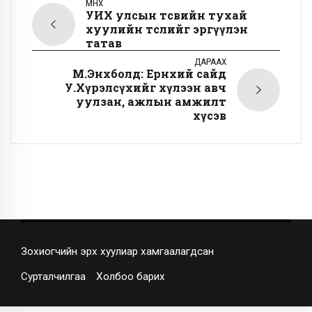
ӨМНӨХ
УИХ улсын төсвийн тухай
хуулийн төслийг эргүүлэн
татав
ДАРААХ
М.Энхболд: Ерөнхий сайд
У.Хүрэлсүхийг хүлээн авч
уулзан, ажлын амжилт
хүсэв
Зохиогчийн эрх хуулиар хамгаалагдсан
Сурталчилгаа
Холбоо барих