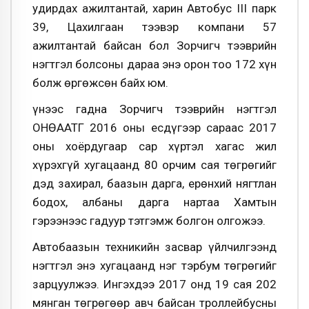
удирдах ажилтантай, харин Автобус III парк
39, Цахилгаан тээвэр компани 57
ажилтантай байсан бол Зорчигч тээврийн
нэгтгэл болсоны дараа энэ орон тоо 172 хүн
болж өргөжсөн байх юм.
Үүнээс гадна Зорчигч тээврийн нэгтгэл
ОНӨААТҮГ 2016 оны есдүгээр сараас 2017
оны хоёрдугаар сар хүртэл хагас жил
хүрэхгүй хугацаанд 80 орчим сая төгрөгийг
дэд захирал, баазын дарга, ерөнхий нягтлан
бодох, албаны дарга нартаа Хамтын
гэрээнээс гадуур тэтгэмж болгон олгожээ.
Автобаазын техникийн засвар үйлчилгээнд
нэгтгэл энэ хугацаанд нэг тэрбум төгрөгийг
зарцуулжээ. Ингэхдээ 2017 онд 19 сая 202
мянган төгрөгөөр авч байсан троллейбусны