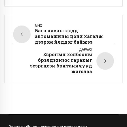
ӨМНӨХ
Бага насны хүүхдүүд
автомашины цонх хагалж
дээрэм үйлддэг байжээ
ДАРААХ
Европын холбооны
бүрэлдэхүүнээс гарахыг
эсэргүүцсэн британичууд
жагслаа