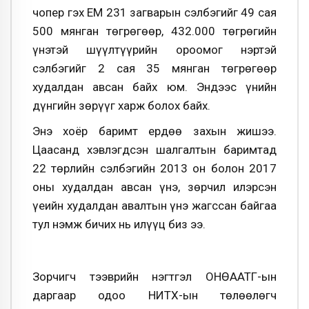
чопер гэх EM 231 загварын сэлбэгийг 49 сая
500 мянган төгрөгөөр, 432.000 төгрөгийн
үнэтэй шүүлтүүрийн ороомог нэртэй
сэлбэгийг 2 сая 35 мянган төгрөгөөр
худалдан авсан байх юм. Эндээс үнийн
дүнгийн зөрүүг харж болох байх.
Энэ хоёр баримт ердөө захын жишээ.
Цаасанд хэвлэгдсэн шалгалтын баримтад
22 төрлийн сэлбэгийн 2013 он болон 2017
оны худалдан авсан үнэ, зөрчил илэрсэн
үеийн худалдан авалтын үнэ жагссан байгаа
тул нэмж бичих нь илүүц биз ээ.
Зорчигч тээврийн нэгтгэл ОНӨААТҮГ-ын
даргаар одоо НИТХ-ын төлөөлөгч