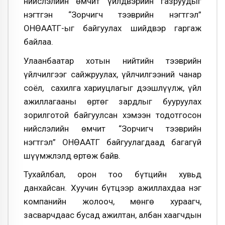
нийслэлийн өмчит үйлдвэрийн газруудыг
нэгтгэн “Зорчигч тээврийн нэгтгэл”
ОНӨААТҮГ-ыг байгуулах шийдвэр гаргаж
байлаа.
Улаанбаатар хотын нийтийн тээврийн
үйлчилгээг сайжруулах, үйлчилгээний чанар
соёл, сахилга хариуцлагыг дээшлүүлж, үйл
ажиллагааны өртөг зардлыг бууруулах
зорилготой байгуулсан хэмээн тодотгосон
нийслэлийн өмчит “Зорчигч тээврийн
нэгтгэл” ОНӨААТҮГ байгуулагдаад багагүй
шүүмжлэлд өртөж байв.
Тухайлбал, орон тоо бүтцийн хувьд
данхайсан. Хуучин бүтцээр ажиллахдаа нэг
компанийн жолооч, мөнгө хураагч,
засварчдаас бусад ажилтан, албан хаагчдын