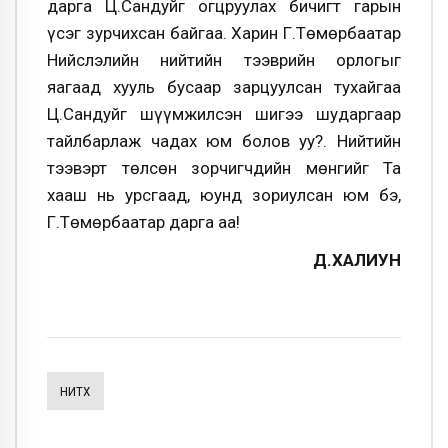
дарга Ц.Сандуйг огцруулах бичигт гарын
үсэг зурчихсан байгаа. Харин Г.Төмөрбаатар
Нийслэлийн нийтийн тээврийн орлогыг
яагаад хууль бусаар зарцуулсан тухайгаа
Ц.Сандуйг шүүмжилсэн шигээ шударгаар
тайлбарлаж чадах юм болов уу?. Нийтийн
тээвэрт төлсөн зорчигчдийн мөнгийг Та
хааш нь урсгаад, юунд зориулсан юм бэ,
Г.Төмөрбаатар дарга аа!
Д.ХАЛИУН
НИТХ