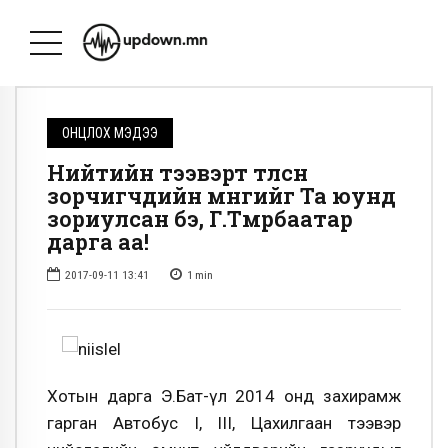
ОНЦЛОХ МЭДЭЭ
Нийтийн тээвэрт төлсөн
зорчигчдийн мөнгийг Та юунд
зориулсан бэ, Г.Төмөрбаатар
дарга аа!
2017-09-11 13:41
1
min
Хотын дарга Э.Бат-Үүл 2014 онд захирамж
гарган Автобус I, III, Цахилгаан тээвэр