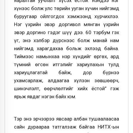
яаралтай уучлалт хүсэх ёстой. Үнэндээ нэг
хүнээс болж улс төрийн ууган хүчин нийгэмд
буруугаар ойлгогдох хэмжээнд хүрчихлээ.
Нэг үхрийн эвэр доргивол мянган үхрийн
эвэр доргино гэдэг шүү дээ. 60 тэрбум гэх
үг, энэ хэлбэр дүрснээс болж манай нам
нийгэмд харагдахаа больж эхлээд байна.
Тиймээс намынхаа нэр хүндийг өргөх, ард
түмний өгсөн итгэлийг хариулахын тулд
хариуцлагатай байж, дор бүрнээ
ухамсарлаж, алдаагаа хүлээн зөвшөөрч,
шинэчлэлт, өөрчлөлтийг хийх ёстой” гэж
ярьж явдаг нэгэн байх юм.
Тэр энэ эрчээрээ явсаар албан тушаалаасаа
сайн дураараа татгалзаж байгаа НИТХ-ын