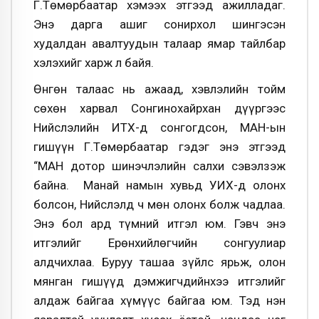
Г.Төмөрбаатар хэмээх этгээд ажилладаг.
Энэ дарга ашиг сонирхол шингэсэн
худалдан авалтуудын талаар ямар тайлбар
хэлэхийг харж л байя.
Өнгөн талаас нь ажаад, хэвлэлийн тойм
сөхөн харвал Сонгинохайрхан дүүргээс
Нийслэлийн ИТХ-д сонгогдсон, МАН-ын
гишүүн Г.Төмөрбаатар гэдэг энэ этгээд
“МАН дотор шинэчлэлийн салхи сэвэлзэж
байна. Манай намын хувьд УИХ-д олонх
болсон, Нийслэлд ч мөн олонх болж чадлаа.
Энэ бол ард түмний итгэл юм. Гэвч энэ
итгэлийг Ерөнхийлөгчийн сонгуулиар
алдчихлаа. Буруу ташаа зүйлс ярьж, олон
мянган гишүүд дэмжигчдийнхээ итгэлийг
алдаж байгаа хүмүүс байгаа юм. Тэд нэн