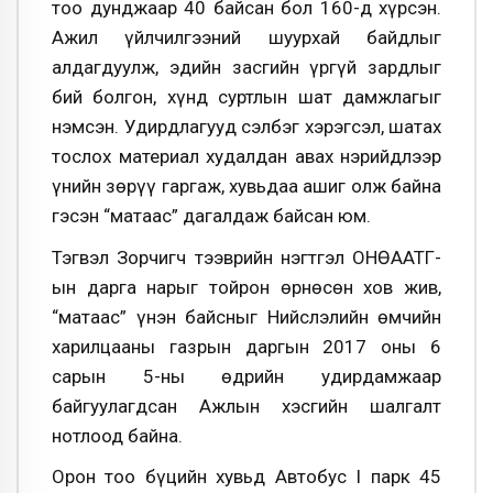
тоо дунджаар 40 байсан бол 160-д хүрсэн.
Ажил үйлчилгээний шуурхай байдлыг
алдагдуулж, эдийн засгийн үргүй зардлыг
бий болгон, хүнд суртлын шат дамжлагыг
нэмсэн. Удирдлагууд сэлбэг хэрэгсэл, шатах
тослох материал худалдан авах нэрийдлээр
үнийн зөрүү гаргаж, хувьдаа ашиг олж байна
гэсэн “матаас” дагалдаж байсан юм.
Тэгвэл Зорчигч тээврийн нэгтгэл ОНӨААТҮГ-
ын дарга нарыг тойрон өрнөсөн хов жив,
“матаас” үнэн байсныг Нийслэлийн өмчийн
харилцааны газрын даргын 2017 оны 6
сарын 5-ны өдрийн удирдамжаар
байгуулагдсан Ажлын хэсгийн шалгалт
нотлоод байна.
Орон тоо бүцийн хувьд Автобус I парк 45