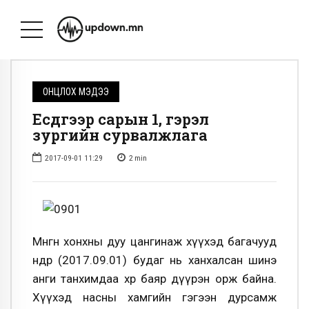
ОНЦЛОХ МЭДЭЭ
Есдүгээр сарын 1, гэрэл
зургийн сурвалжлага
2017-09-01 11:29
2
min
Мөнгөн хонхны дуу цангинаж хүүхэд багачууд
өнөөдөр (2017.09.01) будаг нь ханхалсан шинэ
анги танхимдаа хөөр баяр дүүрэн орж байна.
Хүүхэд насны хамгийн гэгээн дурсамж