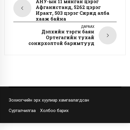
АНУ-ын 11 мянган цэрэг
Афганистанд, 5262 цэрэг
Иракт, 503 цэрэг Сирид алба
хааж байна
ДАРААХ
Дэлхийн тэргүүн баян
Ортегагийн тухай
сонирхолтой баримтууд
Зохиогчийн эрх хуулиар хамгаалагдсан
Сурталчилгаа
Холбоо барих