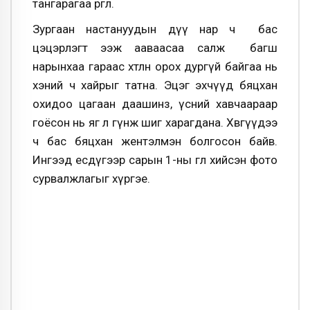
тангарагаа өргөлөө.
Зургаан настануудын дүү нар ч бас
цэцэрлэгт ээж ааваасаа салж багш
нарынхаа гараас хөтлөн орох дургүй байгаа нь
хэний ч хайрыг татна. Эцэг эхчүүд бяцхан
охидоо цагаан даашинз, үсний хавчаараар
гоёсон нь яг л гүнж шиг харагдана. Хөвгүүдээ
ч бас бяцхан жентэлмэн болгосон байв.
Ингээд есдүгээр сарын 1-ны өглөө хийсэн фото
сурвалжлагыг хүргэе.