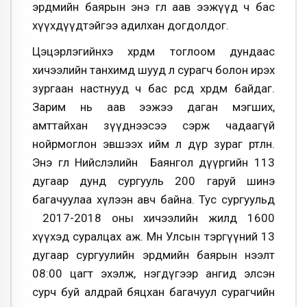
эрдмийн баярын энэ өглөө аав ээжүүд ч бас
хүүхдүүдтэйгээ адилхан догдолдог.
Цэцэрлэгийнхэ өхөөрдөм тоглоом дундаас
хичээлийн танхимд шууд л сурагч болон ирэх
зургаан настнууд ч бас өөрсдөө өхөөрдөм байдаг.
Зарим нь аав ээжээ даган мэгших,
амттайхан зүүднээсээ сэрж чадаагүй
нойрмоглон эвшээх ийм л дүр зураг өртөөлнө.
Энэ өглөө Нийслэлийн Баянгол дүүргийн 113
дугаар дунд сургууль 200 гаруй шинэ
багачуулаа хүлээн авч байна. Тус сургуульд
2017-2018 оны хичээлийн жилд 1600
хүүхэд суралцах аж. Мөн Улсын тэргүүний 13
дугаар сургуулийн эрдмийн баярын нээлт
08:00 цагт эхэлж, нэгдүгээр ангид элсэн
сурч буй алдрай бяцхан багачуул сурагчийн