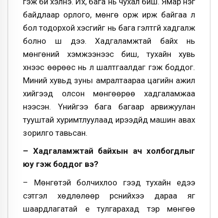
гэж би хэлнэ. Их, бага нь чухал биш. Ямар нэг
байдлаар орлого, мөнгө орж ирж байгаа л
бол тодорхой хэсгийг нь бага гэлтгүй хадгалж
болно шүү дээ. Хадгаламжтай байх нь
мөнгөний хэмжээнээс биш, тухайн хувь
хүнээс өөрөөс нь л шалтгаалдаг гэж боддог.
Миний хувьд зуны амралтаараа цагийн ажил
хийгээд олсон мөнгөөрөө хадгаламжаа
нээсэн. Үүнийгээ бага багаар арвижуулан
тууштай хуримтлуулаад ирээдүйд машин авах
зорилго тавьсан.
– Хадгаламжтай байхын ач холбогдлыг
юу гэж боддог вэ?
– Мөнгөтэй болчихлоо гээд тухайн үедээ
сэтгэл хөдлөлөөр үрснийхээ дараа яг
шаардлагатай үе тулгарахад тэр мөнгөө