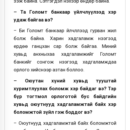
үзэж байна. Сэтгэгдэл үнэхээр өндөр байна.
– Та Голомт банкаар үйлчлүүлээд хэр
удаж байгаа вэ?
– Би Голомт банкаар үйлчлүүлээд гурван жил
болж байна. Харин хадгаламж нээгээд
ердөө ганцхан сар болж байгаа. Миний
хувьд анхныхаа хадгаламжийг Голомт
банкийг сонгож нээгээд хадгаламждаа
орлого хийснээр азтан боллоо.
– Оюутан хүний хувьд тууштай
хуримтлуулах боломж хэр байдаг вэ? Тэр
бүр тогтмол орлоготой бус байдгийн
хувьд оюутнууд хадгаламжтай байх хэр
боломжтой зүйл гэж боддог вэ?
– Оюутнууд хадгаламжтай байх боломжтой