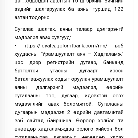
цаг, худалдан авалтын 10 ш эрхийн бичгийн
эздийг шалгаруулах ба аяны туршид 122
азтан тодорно.
Сугалаа шалгах, аяны талаар дэлгэрэнгүй
мэдээлэл авах сувгууд:
• https://loyalty.golomtbank.com/mn/ вэб
хуудасны “Урамшуулалт аян – Хадгаламж”
цэс дээр регистрийн дугаар, банканд
бүртгэлтэй утасны дугаарт ирсэн
баталгаажуулах кодыг оруулан урамшуулалт
аяны дэлгэрэнгүй мэдээлэл, өөрийн
сугалааны тоо, дугаар, идэвхтэй эсэх
мэдээллийг авах боломжтой. Сугалааны
дугаарын мэдээлэл 2 өдрийн давтамжтай
вэб сайтад байршина. Өөрөөр хэлбэл та
өнөөдөр хадгаламждаа орлого хийсэн бол
сугалааныхаа дугаарыг нөгөөдөр харах