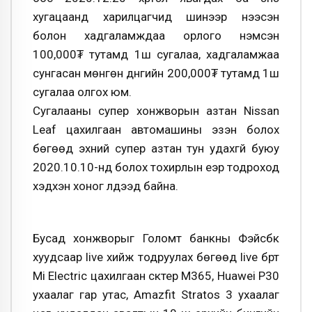
хугацаанд харилцагчид шинээр нээсэн
болон хадгаламждаа орлого нэмсэн
100,000₮ тутамд 1ш сугалаа, хадгаламжаа
сунгасан мөнгөн дүнгийн 200,000₮ тутамд 1ш
сугалаа олгох юм.
Сугалааны супер хонжворын азтан Nissan
Leaf цахилгаан автомашины эзэн болох
бөгөөд эхний супер азтан тун удахгүй буюу
2020.10.10-нд болох тохирлын үеэр тодроход
хэдхэн хоног үлдээд байна.
Бусад хонжворыг Голомт банкны Фэйсбүүк
хуудсаар live хийж тодруулах бөгөөд live бүрт
Mi Electric цахилгаан скүтер M365, Huawei P30
ухаалаг гар утас, Amazfit Stratos 3 ухаалаг