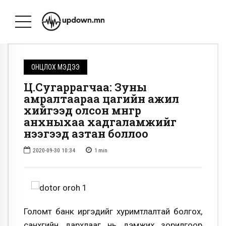
ОНЦЛОХ МЭДЭЭ
Ц.Сугаррагчаа: Зуны
амралтаараа цагийн ажил
хийгээд олсон мөнгөөрөө
анхныхаа хадгаламжийг
нээгээд азтан боллоо
2020-09-30 10:34
1
min
Голомт банк иргэдийг хуримтлалтай болгох,
санхүүгийн дархлааг нь дэмжих зорилгоор