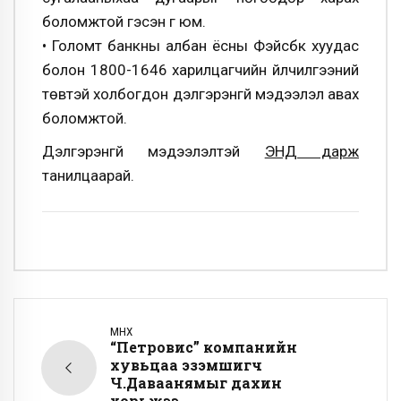
боломжтой гэсэн үг юм.
• Голомт банкны албан ёсны Фэйсбүүк хуудас
болон 1800-1646 харилцагчийн үйлчилгээний
төвтэй холбогдон дэлгэрэнгүй мэдээлэл авах
боломжтой.
Дэлгэрэнгүй мэдээлэлтэй
ЭНД дарж
танилцаарай.
ӨМНӨХ
“Петровис” компанийн
хувьцаа эзэмшигч
Ч.Даваанямыг дахин
хорьжээ