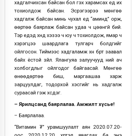
хадгалчихсан байсан бол гэх харамсах үеүд их
тохиолдож байсан. Эсрэгээрээ мөнгөө
хадгалж байсан минь чухал үед “аминд” орж,
өөртөө баярлаж байсан удаа ч цөөнгүй бий.
Тэр үеүдэд хүнд хэзээ ч юу ч тохиолдож, ямар ч
хэрэгцээ шаардлага тулгарч болдгийг
ойлгосон. Тиймээс хадгаламж хүн бүрт заавал
байх ёстой зүйл. Ялангуяа залуучууд үүний ач
холбогдлыг ойлгодог байгаасай. Мөнгөө
өнөөдөртөө биш, маргаашаа харж
зарцуулдаг, тодорхой хэсгийг нь хадгалж
сураасай гэж хүсдэг.
– Ярилцсанд баярлалаа. Амжилт хүсье!
– Баярлалаа.
“Витамин ₮” урамшуулалт аян 2020.07.20-
оос 2020.12.20 хүртэл явагдах ба энэ