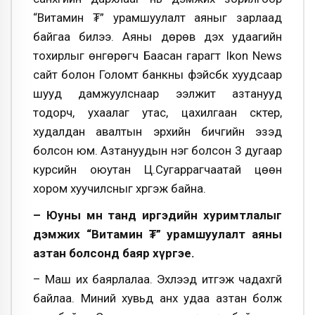
“Витамин ₮” урамшуулалт аяныг зарлаад
байгаа билээ. Аяны дөрөв дэх удаагийн
тохирлыг өнгөрөгч Баасан гарагт Ikon News
сайт болон Голомт банкны фэйсбүүк хуудсаар
шууд дамжуулснаар ээлжит азтанууд
тодорч, ухаалаг утас, цахилгаан скүтер,
худалдан авалтын эрхийн бичгийн эзэд
болсон юм. Азтануудын нэг болсон 3 дугаар
курсийн оюутан Ц.Сугаррагчаатай цөөн
хором хуучилсныг хүргэж байна.
– Юуны өмнө танд иргэдийн хуримтлалыг
дэмжих “Витамин ₮” урамшуулалт аяны
азтан болсонд баяр хүргэе.
– Маш их баярлалаа. Эхлээд итгэж чадахгүй
байлаа. Миний хувьд анх удаа азтан болж