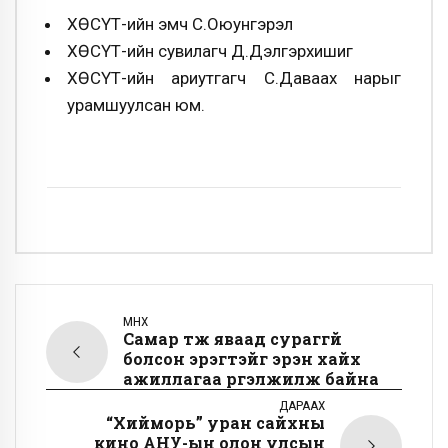
ХӨСҮТ-ийн эмч С.Оюунгэрэл
ХӨСҮТ-ийн сувилагч Д.Дэлгэрхишиг
ХӨСҮТ-ийн ариутгагч С.Даваахүү нарыг
урамшуулсан юм.
ӨМНӨХ
Самар түүж яваад сураггүй
болсон эрэгтэйг эрэн хайх
ажиллагаа үргэлжилж байна
ДАРААХ
“Хийморь” уран сайхны
кино АНУ-ын олон улсын