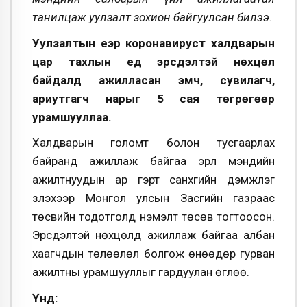
танилцаж уулзалт зохион байгуулсан билээ.
Уулзалтын үеэр коронавируст халдварын
цар тахлын үед эрсдэлтэй нөхцөл
байдалд ажилласан эмч, сувилагч,
ариутгагч нарыг 5 сая төгрөгөөр
урамшууллаа.
Халдварын голомт болон тусгаарлах
байранд ажиллаж байгаа эрүүл мэндийн
ажилтнуудын ар гэрт санхүүгийн дэмжлэг
үзүүлэхээр Монгол улсын Засгийн газраас
төсвийн тодотголд нэмэлт төсөв тогтоосон.
Эрсдэлтэй нөхцөлд ажиллаж байгаа албан
хаагчдын төлөөлөл болгож өнөөдөр гурван
ажилтны урамшууллыг гардуулан өглөө.
Үүнд: