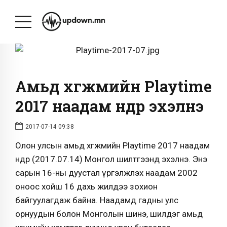
Амьд хөгжмийн Playtime
2017 наадам өнөөдөр эхэлнэ
2017-07-14 09:38
Олон улсын амьд хөгжмийн Playtime 2017 наадам
өнөөдөр (2017.07.14) Монгол шилтгээнд эхэлнэ. Энэ
сарын 16-ны дуустал үргэлжлэх наадам 2002
оноос хойш 16 дахь жилдээ зохион
байгуулагдаж байна. Наадамд гадны улс
орнуудын болон Монголын шинэ, шилдэг амьд