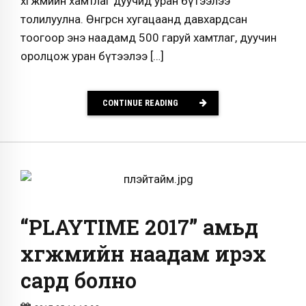
хөгжмийн хамтлаг дуучид уран бүтээлээ
толилуулна. Өнгөрсөн хугацаанд давхардсан
тоогоор энэ наадамд 500 гаруй хамтлаг, дуучин
оролцож уран бүтээлээ […]
CONTINUE READING
“PLAYTIME 2017” амьд
хөгжмийн наадам ирэх
сард болно