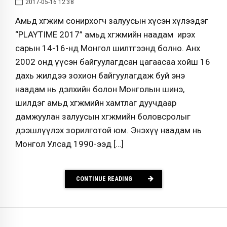
2017-05-16 12:38
Амьд хөгжим сонирхогч залуусын хүсэн хүлээдэг
“PLAYTIME 2017” амьд хөгжмийн наадам ирэх
сарын 14-16-нд Монгол шилтгээнд болно. Анх
2002 онд үүсэн байгуулагдсан цагаасаа хойш 16
дахь жилдээ зохион байгуулагдаж буй энэ
наадам нь дэлхийн болон Монголын шинэ,
шилдэг амьд хөгжмийн хамтлаг дуучдаар
дамжуулан залуусын хөгжмийн боловсролыг
дээшлүүлэх зорилготой юм. Энэхүү наадам нь
Монгол Улсад 1990-ээд […]
CONTINUE READING